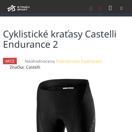
Přejít
NÁKU
na
obsah
KOŠÍK
Cyklistické kraťasy Castelli
Endurance 2
Průměrné
Neohodnoceno
Podrobnosti hodnocení
AKCE
hodnocení
Značka:
Castelli
produktu
je
0,0
z
5
hvězdiček.