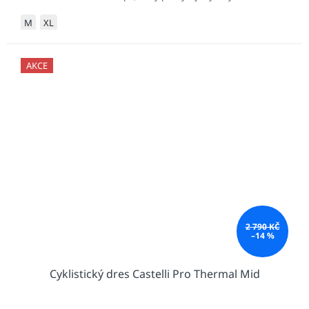
M
XL
AKCE
2 790 KČ
–14 %
Cyklistický dres Castelli Pro Thermal Mid