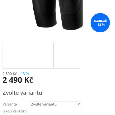
2 890 KČ
–13 %
2 890 Kč
–13 %
2 490 Kč
Měrná
Zvolte variantu
cena:
Varianta
Jakou velikost?