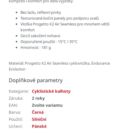
kompresi i komfort pro delší vyjížďky.
Bez laclu, reflexní prvky
Texturované boční panely pro podporu svalů
Vložka Progetto X2 Air Seamless pro mnohem větší
komfort
Giro3 zakočení nohavic
Doporučené použití - 15°C / 35°C
Hmotnost - 181 g
Materiál:
Progetto X2 Air Seamless
cyklovložka, Endurance
Evolution
Doplňkové parametry
Kategorie
:
Cyklistické kalhoty
Záruka
:
2 roky
EAN
:
Zvolte variantu
Barva
:
Černá
Použití
:
Silniční
Určení
:
Pánské