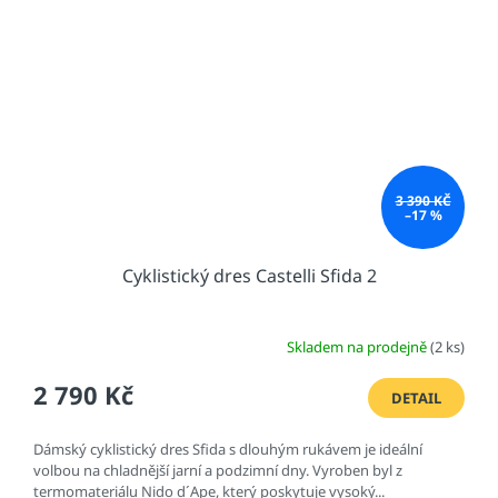
3 390 KČ
–17 %
Cyklistický dres Castelli Sfida 2
Skladem na prodejně
(2 ks)
2 790 Kč
DETAIL
Dámský cyklistický dres Sfida s dlouhým rukávem je ideální
volbou na chladnější jarní a podzimní dny. Vyroben byl z
termomateriálu Nido d´Ape, který poskytuje vysoký...