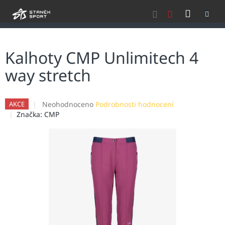
Přejít
NÁKU
na
obsah
KOŠÍK
Kalhoty CMP Unlimitech 4
way stretch
Průměrné
Neohodnoceno
Podrobnosti hodnocení
AKCE
hodnocení
Značka:
CMP
produktu
je
0,0
z
5
hvězdiček.