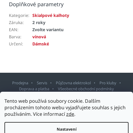
Doplňkové parametry
Kategorie
:
Skialpové kalhoty
Záruka
:
2 roky
EAN
:
Zvolte variantu
Barva
:
vínová
Určení
:
Dámské
Prodejna
Servis
Půjčovna elektrokol
Pro kluby
Doprava a platba
Všeobecné obchodní podmínky
Tento web používá soubory cookie. Dalším
Z
procházením tohoto webu vyjadřujete souhlas s jejich
á
používáním. Více informací
zde
.
p
Copyright 2026
Sport Staněk Turnov
. Všechna práva vyhrazena.
a
Upravit nastavení cookies
t
Nastavení
Design šablony vytvořil
Shoptetak.cz
&
Tomáš Hlad
.