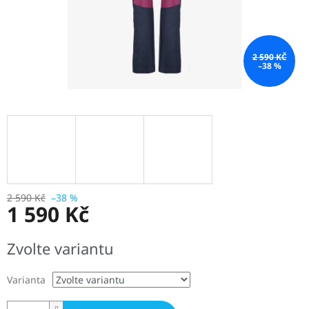
2 590 KČ
–38 %
2 590 Kč
–38 %
1 590 Kč
Měrná
Zvolte variantu
cena:
Varianta