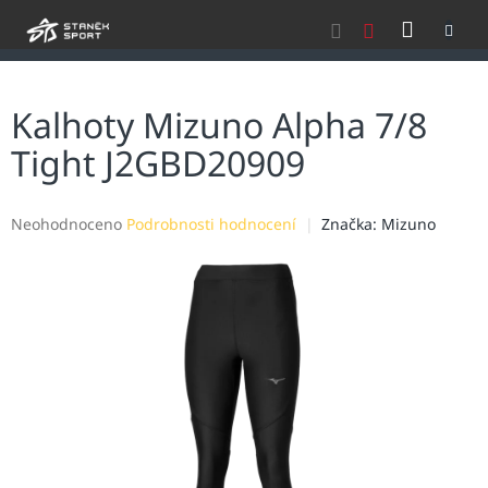
Přejít
NÁKU
na
obsah
KOŠÍK
Kalhoty Mizuno Alpha 7/8
Tight J2GBD20909
Průměrné
Neohodnoceno
Podrobnosti hodnocení
Značka:
Mizuno
hodnocení
produktu
je
0,0
z
5
hvězdiček.