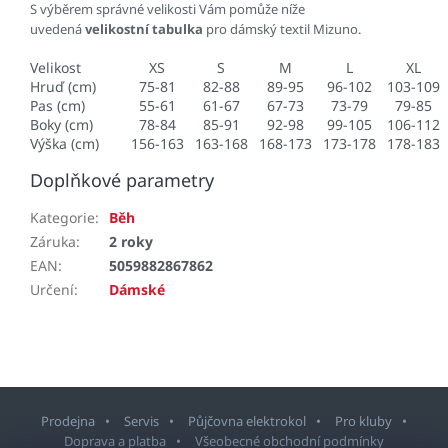
S výběrem správné velikosti Vám pomůže níže
uvedená
velikostní tabulka
pro dámský textil Mizuno.
Velikost
XS
S
M
L
XL
Hruď (cm)
75-81
82-88
89-95
96-102
103-109
Pas (cm)
55-61
61-67
67-73
73-79
79-85
Boky (cm)
78-84
85-91
92-98
99-105
106-112
Výška (cm)
156-163
163-168
168-173
173-178
178-183
Doplňkové parametry
Kategorie
:
Běh
Záruka
:
2 roky
EAN
:
5059882867862
Určení
:
Dámské
Prodejna
Servis
Půjčovna elektrokol
Pro kluby
Doprava a platba
Všeobecné obchodní podmínky