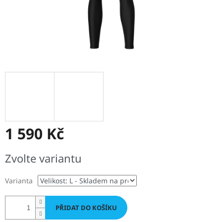
1 590 Kč
Měrná
Zvolte variantu
cena:
Varianta
PŘIDAT DO KOŠÍKU