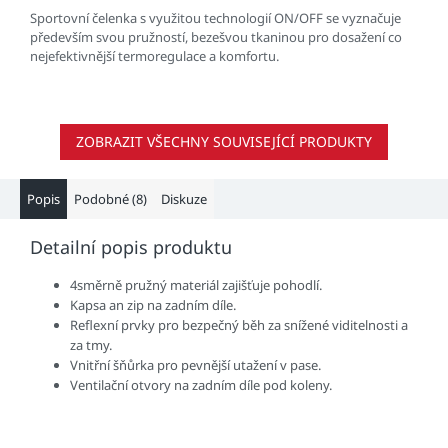
Sportovní čelenka s využitou technologií ON/OFF se vyznačuje
především svou pružností, bezešvou tkaninou pro dosažení co
nejefektivnější termoregulace a komfortu.
ZOBRAZIT VŠECHNY SOUVISEJÍCÍ PRODUKTY
Popis
Podobné (8)
Diskuze
Detailní popis produktu
4směrně pružný materiál zajišťuje pohodlí.
Kapsa an zip na zadním díle.
Reflexní prvky pro bezpečný běh za snížené viditelnosti a
za tmy.
Vnitřní šňůrka pro pevnější utažení v pase.
Ventilační otvory na zadním díle pod koleny.