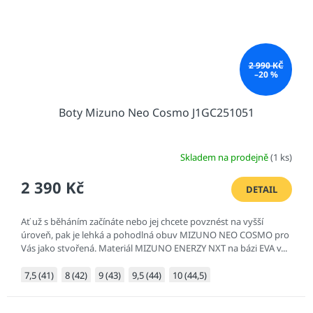
2 990 KČ
–20 %
Boty Mizuno Neo Cosmo J1GC251051
Skladem na prodejně
(1 ks)
2 390 Kč
DETAIL
Ať už s běháním začínáte nebo jej chcete povznést na vyšší
úroveň, pak je lehká a pohodlná obuv MIZUNO NEO COSMO pro
Vás jako stvořená. Materiál MIZUNO ENERZY NXT na bázi EVA v...
7,5 (41)
8 (42)
9 (43)
9,5 (44)
10 (44,5)