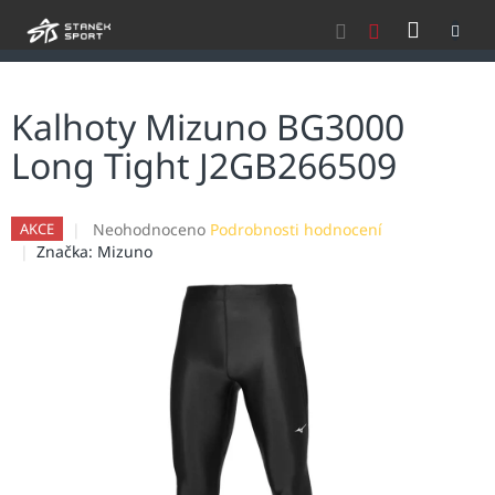
Přejít
NÁKU
na
obsah
KOŠÍK
Kalhoty Mizuno BG3000
Long Tight J2GB266509
Průměrné
Neohodnoceno
Podrobnosti hodnocení
AKCE
hodnocení
Značka:
Mizuno
produktu
je
0,0
z
5
hvězdiček.