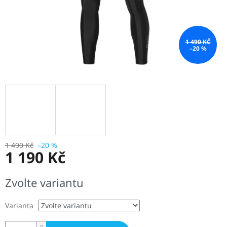
1 490 KČ
–20 %
1 490 Kč
–20 %
1 190 Kč
Měrná
Zvolte variantu
cena:
Varianta