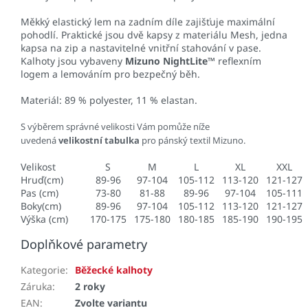
Měkký elastický lem na zadním díle zajišťuje maximální
pohodlí. Praktické jsou dvě kapsy z materiálu Mesh, jedna
kapsa na zip a nastavitelné vnitřní stahování v pase.
Kalhoty jsou vybaveny
Mizuno NightLite™
reflexním
logem a lemováním pro bezpečný běh.
Materiál
: 89 % polyester, 11 % elastan.
S výběrem správné velikosti Vám pomůže níže
uvedená
velikostní tabulka
pro pánský textil Mizuno.
Velikost
S
M
L
XL
XXL
Hruď(cm)
89-96
97-104
105-112
113-120
121-127
Pas (cm)
73-80
81-88
89-96
97-104
105-111
Boky(cm)
89-96
97-104
105-112
113-120
121-127
Výška (cm)
170-175
175-180
180-185
185-190
190-195
Doplňkové parametry
Kategorie
:
Běžecké kalhoty
Záruka
:
2 roky
EAN
:
Zvolte variantu