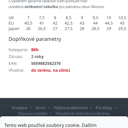
S výběrem správné velikosti Vám pomůže níže
uvedená
velikostní tabulka
pro pánskou obuv Mizuno.
UK
7
7,5
8
8,5
9
9,5
10
10,5
EU
40,5
41
42
42,5
43
44
44,5
45
Japan
26
26,5
27
27,5
28
28,5
29
29,5
Doplňkové parametry
Kategorie
:
Běh
Záruka
:
2 roky
EAN
:
5059882582376
Vhodné
:
do terénu
,
na silnici
Prodejna
Servis
Půjčovna elektrokol
Pro kluby
Doprava a platba
Všeobecné obchodní podmínky
Tento web používá soubory cookie. Dalším
Z