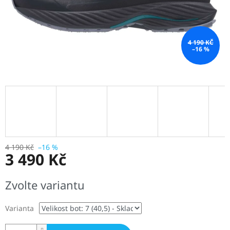
4 190 KČ
–16 %
4 190 Kč
–16 %
3 490 Kč
Měrná
Zvolte variantu
cena:
Varianta