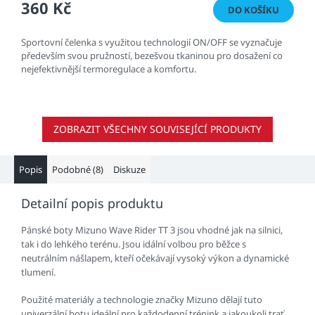
360 Kč
DO KOŠÍKU
Sportovní čelenka s využitou technologií ON/OFF se vyznačuje
především svou pružností, bezešvou tkaninou pro dosažení co
nejefektivnější termoregulace a komfortu.
ZOBRAZIT VŠECHNY SOUVISEJÍCÍ PRODUKTY
Popis
Podobné (8)
Diskuze
Detailní popis produktu
Pánské boty Mizuno Wave Rider TT 3 jsou vhodné jak na silnici,
tak i do lehkého terénu. Jsou idální volbou pro běžce s
neutrálním nášlapem, kteří očekávají vysoký výkon a dynamické
tlumení.
Použité materiály a technologie značky Mizuno dělají tuto
univerzální botu ideální pro každodenní trénink a jakoukoli trať.