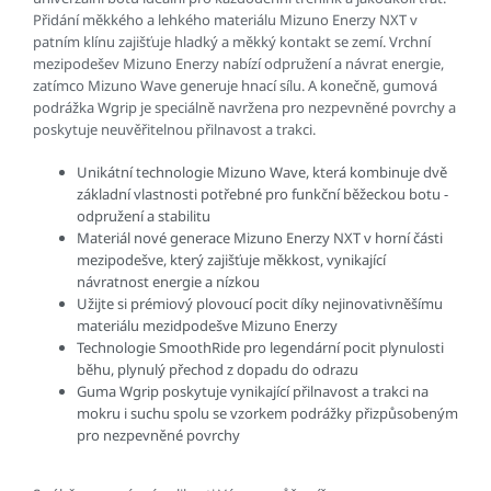
Přidání měkkého a lehkého materiálu Mizuno Enerzy NXT v
patním klínu zajišťuje hladký a měkký kontakt se zemí. Vrchní
mezipodešev Mizuno Enerzy nabízí odpružení a návrat energie,
zatímco Mizuno Wave generuje hnací sílu. A konečně, gumová
podrážka Wgrip je speciálně navržena pro nezpevněné povrchy a
poskytuje neuvěřitelnou přilnavost a trakci.
Unikátní technologie Mizuno Wave, která kombinuje dvě
základní vlastnosti potřebné pro funkční běžeckou botu -
odpružení a stabilitu
Materiál nové generace Mizuno Enerzy NXT v horní části
mezipodešve, který zajišťuje měkkost, vynikající
návratnost energie a nízkou
Užijte si prémiový plovoucí pocit díky nejinovativněšímu
materiálu mezidpodešve Mizuno Enerzy
Technologie SmoothRide pro legendární pocit plynulosti
běhu, plynulý přechod z dopadu do odrazu
Guma Wgrip poskytuje vynikající přilnavost a trakci na
mokru i suchu spolu se vzorkem podrážky přizpůsobeným
pro nezpevněné povrchy