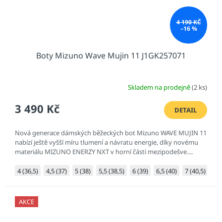
4 190 KČ
–16 %
Boty Mizuno Wave Mujin 11 J1GK257071
Skladem na prodejně
(2 ks)
3 490 Kč
DETAIL
Nová generace dámských běžeckých bot Mizuno WAVE MUJIN 11
nabízí ještě vyšší míru tlumení a návratu energie, díky novému
materiálu MIZUNO ENERZY NXT v horní části mezipodešve....
4 (36,5)
4,5 (37)
5 (38)
5,5 (38,5)
6 (39)
6,5 (40)
7 (40,5)
AKCE