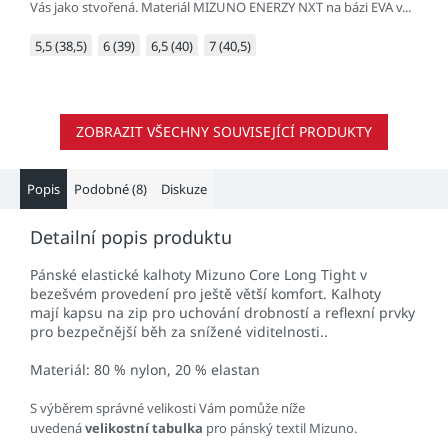
Vás jako stvořená. Materiál MIZUNO ENERZY NXT na bázi EVA v...
5,5 (38,5)
6 (39)
6,5 (40)
7 (40,5)
ZOBRAZIT VŠECHNY SOUVISEJÍCÍ PRODUKTY
Popis
Podobné (8)
Diskuze
Detailní popis produktu
Pánské elastické kalhoty Mizuno Core Long Tight v
bezešvém provedení pro ještě větší komfort. Kalhoty
mají kapsu na zip pro uchování drobností a reflexní prvky
pro bezpečnější běh za snížené viditelnosti..
Materiál
: 80 % nylon, 20 % elastan
S výběrem správné velikosti Vám pomůže níže
uvedená
velikostní tabulka
pro pánský textil Mizuno.