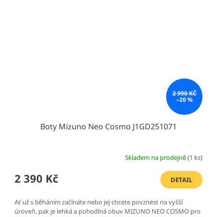
2 990 KČ
–20 %
Boty Mizuno Neo Cosmo J1GD251071
Skladem na prodejně
(1 ks)
2 390 Kč
DETAIL
Ať už s běháním začínáte nebo jej chcete povznést na vyšší
úroveň, pak je lehká a pohodlná obuv MIZUNO NEO COSMO pro