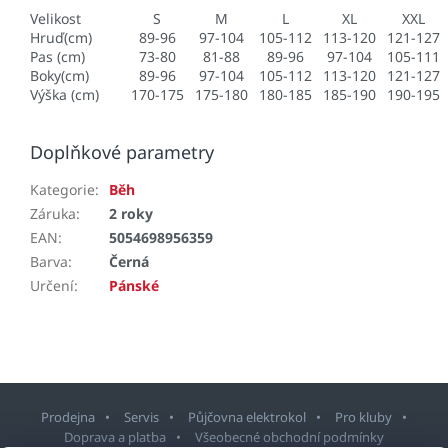
Velikost
S
M
L
XL
XXL
Hruď(cm)
89-96
97-104
105-112
113-120
121-127
Pas (cm)
73-80
81-88
89-96
97-104
105-111
Boky(cm)
89-96
97-104
105-112
113-120
121-127
Výška (cm)
170-175
175-180
180-185
185-190
190-195
Doplňkové parametry
Kategorie
:
Běh
Záruka
:
2 roky
EAN
:
5054698956359
Barva
:
Černá
Určení
:
Pánské
Prodejna
Servis
Půjčovna elektrokol
Pro kluby
Doprava a platba
Všeobecné obchodní podmínky