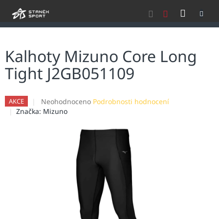
Přejít
NÁKU
na
obsah
KOŠÍK
Kalhoty Mizuno Core Long
Tight J2GB051109
Průměrné
Neohodnoceno
Podrobnosti hodnocení
AKCE
hodnocení
Značka:
Mizuno
produktu
je
0,0
z
5
hvězdiček.