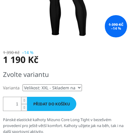
1 390 KČ
–14 %
1 390 Kč
–14 %
1 190 Kč
Měrná
Zvolte variantu
cena:
Varianta
PŘIDAT DO KOŠÍKU
Pánské elastické kalhoty Mizuno Core Long Tight v bezešvém
provedení pro ještě větší komfort. Kalhoty užijete jak na běh, tak i na
další sportovní aktivity.