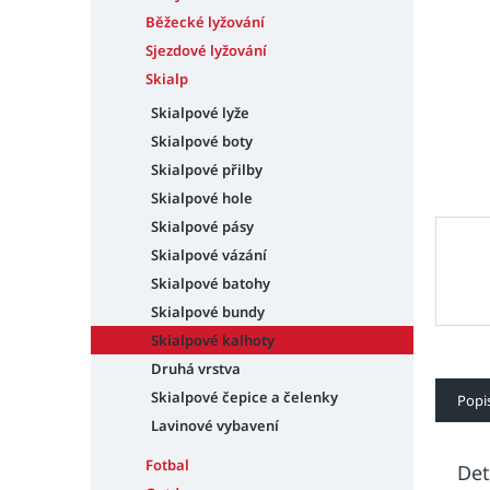
n
e
Běžecké lyžování
l
Sjezdové lyžování
Skialp
Skialpové lyže
Skialpové boty
Skialpové přilby
Skialpové hole
Skialpové pásy
Skialpové vázání
Skialpové batohy
Skialpové bundy
Skialpové kalhoty
Druhá vrstva
Skialpové čepice a čelenky
Popi
Lavinové vybavení
Fotbal
Det