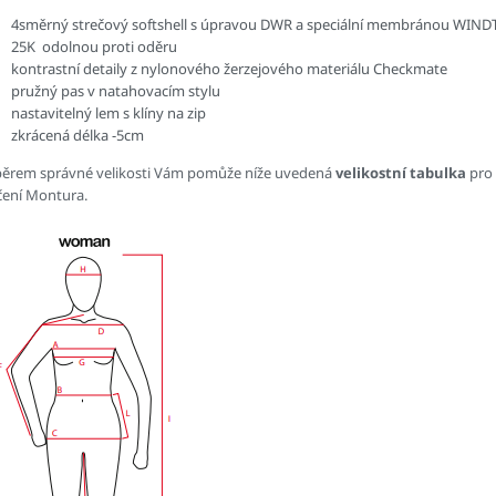
4směrný strečový softshell s úpravou DWR a speciální membránou WIND
25K odolnou proti oděru
kontrastní detaily z nylonového žerzejového materiálu Checkmate
pružný pas v natahovacím stylu
nastavitelný lem s klíny na zip
zkrácená délka -5cm
běrem správné velikosti Vám pomůže níže uvedená
velikostní tabulka
pro
čení Montura.