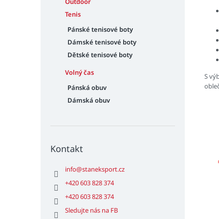
Outdoor
Tenis
Pánské tenisové boty
Dámské tenisové boty
Dětské tenisové boty
Volný čas
S vý
oble
Pánská obuv
Dámská obuv
Kontakt
info
@
staneksport.cz
+420 603 828 374
+420 603 828 374
Sledujte nás na FB