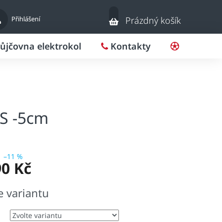
Nákupní
Přihlášení
Prázdný košík
košík
ůjčovna elektrokol
Kontakty
Pro klub
S -5cm
–11 %
90 Kč
e variantu