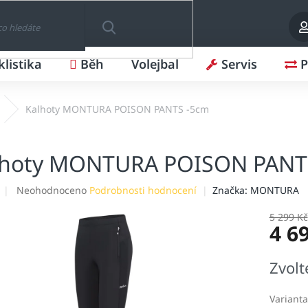
klistika
Běh
Volejbal
Servis
P
HLEDAT
Kalhoty MONTURA POISON PANTS -5cm
lhoty MONTURA POISON PANT
Průměrné
Neohodnoceno
Podrobnosti hodnocení
Značka:
MONTURA
hodnocení
produktu
5 299 Kč
4 6
je
0,0
z
Měrná
Zvolt
5
cena:
hvězdiček.
Varianta