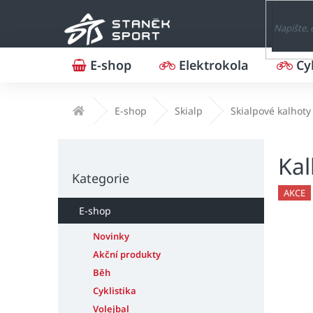
Přejít
na
obsah
E-shop
Elektrokola
Cy
Domů
E-shop
Skialp
Skialpové kalhoty
P
Ka
o
Přeskočit
s
Kategorie
kategorie
t
AKCE
r
E-shop
a
n
Novinky
n
Akční produkty
í
Běh
p
Cyklistika
a
Volejbal