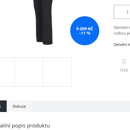
Dámské s
5 299 KČ
–11 %
volbou pr
Detailní 
TISK
s
Diskuze
ailní popis produktu