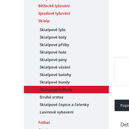
n
e
Běžecké lyžování
l
Sjezdové lyžování
Skialp
Skialpové lyže
Skialpové boty
Skialpové přilby
Skialpové hole
Skialpové pásy
Skialpové vázání
Skialpové batohy
Skialpové bundy
Skialpové kalhoty
Druhá vrstva
Skialpové čepice a čelenky
Popi
Lavinové vybavení
Fotbal
Det