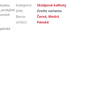
Kategorie
:
Skialpové kalhoty
s budou
é, prodyšné
EAN
:
Zvolte variantu
 koncích
Barva
:
Černá
,
Modrá
Určení
:
Pánské
 pánské