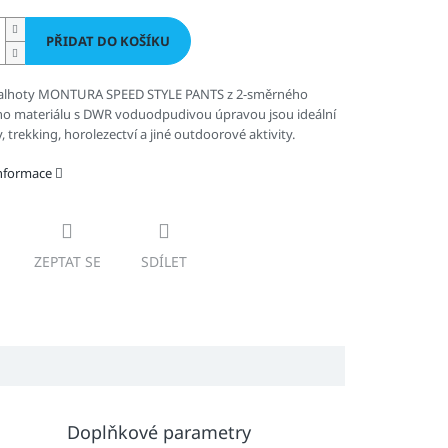
PŘIDAT DO KOŠÍKU
alhoty MONTURA SPEED STYLE PANTS z 2-směrného
ho materiálu s DWR voduodpudivou úpravou jsou ideální
y, trekking, horolezectví a jiné outdoorové aktivity.
informace
ZEPTAT SE
SDÍLET
Doplňkové parametry