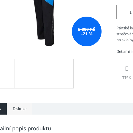
Pánské k
5 099 KČ
–21 %
strečové
na skialp
Detailní 
TISK
s
Diskuze
ailní popis produktu