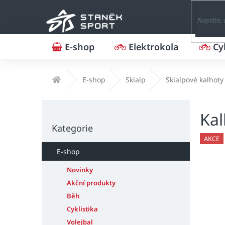
Přejít
na
obsah
E-shop
Elektrokola
Cy
Domů
E-shop
Skialp
Skialpové kalhoty
P
Ka
o
Přeskočit
s
Kategorie
kategorie
t
AKCE
r
E-shop
a
n
Novinky
n
Akční produkty
í
Běh
p
Cyklistika
a
Volejbal