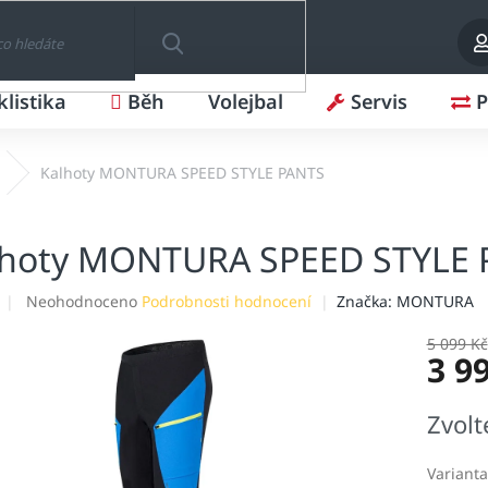
klistika
Běh
Volejbal
Servis
P
HLEDAT
Kalhoty MONTURA SPEED STYLE PANTS
lhoty MONTURA SPEED STYLE 
Průměrné
Neohodnoceno
Podrobnosti hodnocení
Značka:
MONTURA
hodnocení
produktu
5 099 Kč
3 9
je
0,0
z
Měrná
Zvolt
5
cena:
hvězdiček.
Varianta