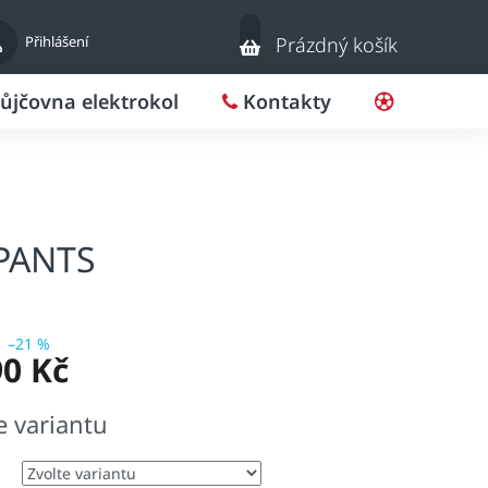
Nákupní
Přihlášení
Prázdný košík
košík
ůjčovna elektrokol
Kontakty
Pro klub
PANTS
–21 %
90 Kč
e variantu