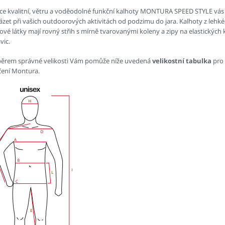
ce kvalitní, větru a voděodolné funkční kalhoty MONTURA SPEED STYLE vá
ázet při vašich outdoorových aktivitách od podzimu do jara. Kalhoty z lehk
ové látky mají rovný střih s mírně tvarovanými koleny a zipy na elastických
vic.
běrem správné velikosti Vám pomůže níže uvedená
velikostní tabulka
pro
čení Montura.