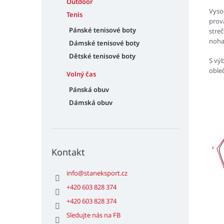
Outdoor
Vyso
Tenis
prov
Pánské tenisové boty
streč
noha
Dámské tenisové boty
Dětské tenisové boty
S vý
oble
Volný čas
Pánská obuv
Dámská obuv
Kontakt
info
@
staneksport.cz
+420 603 828 374
+420 603 828 374
Sledujte nás na FB