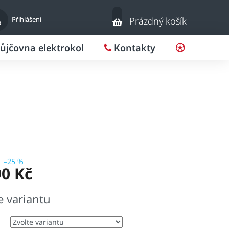
Nákupní
Přihlášení
Prázdný košík
košík
ůjčovna elektrokol
Kontakty
Pro klub
–25 %
90 Kč
e variantu