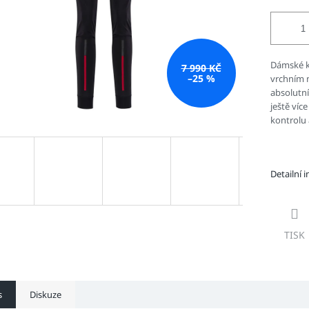
Dámské k
7 990 KČ
–25 %
vrchním m
absolutní
ještě víc
kontrolu
Detailní 
TISK
s
Diskuze