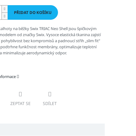
PŘIDAT DO KOŠÍKU
alhoty na běžky Swix TRIAC Neo Shell jsou špičkovým
odelem od značky Swix. Vysoce elastická tkanina zajistí
 pohyblivost bez kompromisů a padnoucí střih „slim fit“
e podtrhne funkčnost membrány, optimalizuje teplotní
 a minimalizuje aerodynamický odpor.
informace
ZEPTAT SE
SDÍLET