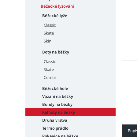
n
e
Běžecké lyžování
l
Běžecké lyže
Classic
Skate
Skin
Boty na běžky
Classic
Skate
Combi
Běžecké hole
Vázání na běžky
Bundy na běžky
Kalhoty na běžky
Druhá vrstva
Termo prádlo
Popi
Rukavice na běžky