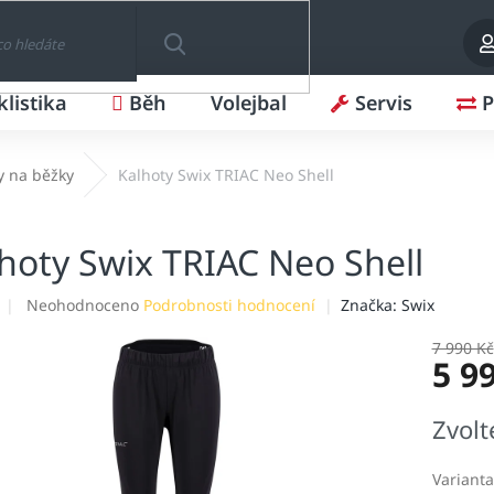
klistika
Běh
Volejbal
Servis
P
HLEDAT
y na běžky
Kalhoty Swix TRIAC Neo Shell
hoty Swix TRIAC Neo Shell
Průměrné
Neohodnoceno
Podrobnosti hodnocení
Značka:
Swix
hodnocení
produktu
7 990 Kč
5 9
je
0,0
z
Měrná
Zvolt
5
cena:
hvězdiček.
Varianta