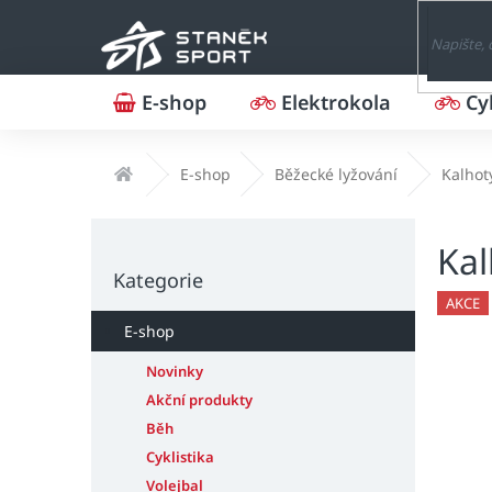
Přejít
na
obsah
E-shop
Elektrokola
Cy
Domů
E-shop
Běžecké lyžování
Kalhot
P
Kal
o
Přeskočit
s
Kategorie
kategorie
t
AKCE
r
E-shop
a
n
Novinky
n
Akční produkty
í
Běh
p
Cyklistika
a
Volejbal