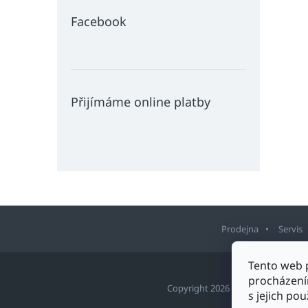
Facebook
Přijímáme online platby
Prodejna
Servis
Z
Tento web 
á
procházení
p
Copyright 2026
Sport Staněk Tu
s jejich po
a