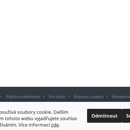
Půjčovna elektrokol
Pro kluby
Doprava a platba
Všeobecné
používá soubory cookie. Dalším
Odmítnout
S
m tohoto webu vyjadřujete souhlas
rnov
. Všechna práva vyhrazena.
Upravit nastavení cookies
Design šablony v
užíváním. Více informací
zde
.