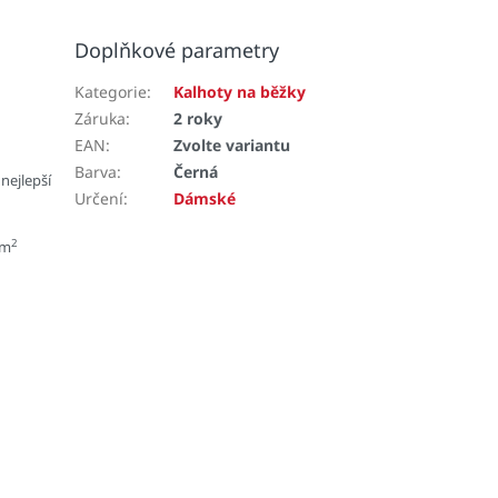
Doplňkové parametry
Kategorie
:
Kalhoty na běžky
Záruka
:
2 roky
EAN
:
Zvolte variantu
Barva
:
Černá
nejlepší
Určení
:
Dámské
2
 m