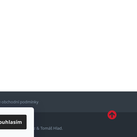
 obchodní podmínky
ouhlasím
ytvořil
Shoptetak.cz
&
Tomáš Hlad
.