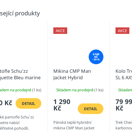
sející produkty
AKCE
AKCE
2 120
KČ
–39 %
tofle Schu'zz
Mikina CMP Man
Kolo Tr
quette Bleu marine
Jacket Hybrid
SL 6 AX
Dark G
ladem na prodejně
(1 ks)
Skladem na prodejně
(1 ks)
Sklade
Smoke 
1 290
79 9
0 Kč
DETAIL
Kč
Kč
DETAIL
ké pantofle Schu´zz
Pánská teplá hybridní
Trek Chec
ette nabízí
mikina CMP Man Jacket
karbonov
ěřitelné pohodlí,