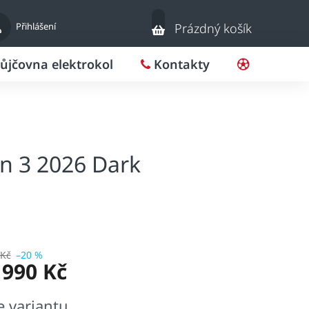
Nákupní
Přihlášení
Prázdný košík
košík
ůjčovna elektrokol
Kontakty
Pro klub
en 3 2026 Dark
 Kč
–20 %
 990 Kč
e variantu