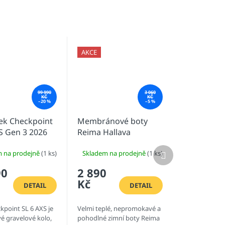
AKCE
99 990
3 060
KČ
KČ
–20 %
–5 %
ek Checkpoint
Membránové boty
S Gen 3 2026
Reima Hallava
reen/Ivy
Quicklock Bloomiing
Další
m na prodejně
(1 ks)
Skladem na prodejně
(1 ks)
Splatter
Lilac
produkt
90
2 890
Kč
DETAIL
DETAIL
kpoint SL 6 AXS je
Velmi teplé, nepromokavé a
é gravelové kolo,
pohodlné zimní boty Reima