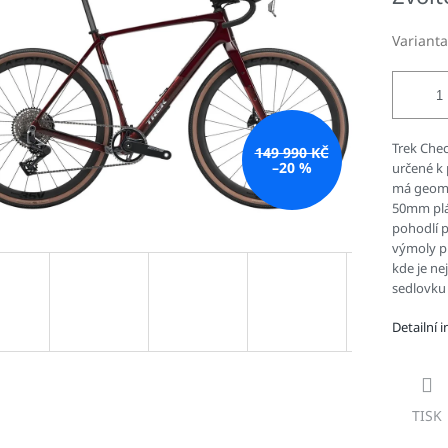
hvězdiček.
Varianta
Trek Chec
149 990 KČ
–20 %
určené k
má geomet
50mm plá
pohodlí 
výmoly př
kde je ne
sedlovku
Detailní 
TISK