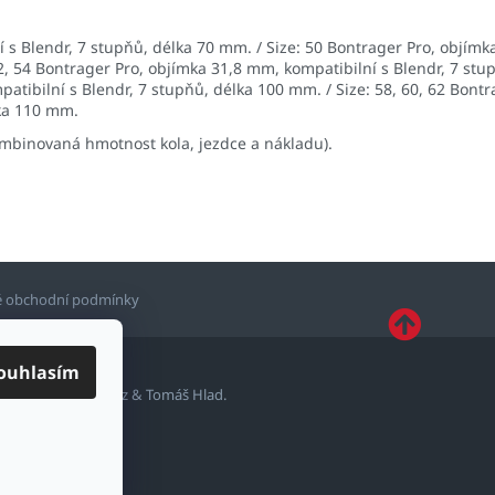
í s Blendr, 7 stupňů, délka 70 mm. / Size: 50 Bontrager Pro, objím
52, 54 Bontrager Pro, objímka 31,8 mm, kompatibilní s Blendr, 7 stu
atibilní s Blendr, 7 stupňů, délka 100 mm. / Size: 58, 60, 62 Bontr
lka 110 mm.
ombinovaná hmotnost kola, jezdce a nákladu).
 obchodní podmínky
ouhlasím
ytvořil
Shoptetak.cz
&
Tomáš Hlad
.