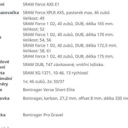
ní
SRAM Force AXS E1
hazovačka
SRAM Force XPLR AXS, pastorek max. 46 zubů
Velikost:
49
SRAM Force 1 D2, 40 zubů, DUB, délka 165 mm.
Velikost:
52
SRAM Force 1 D2, 40 zubů, DUB, délka 170 mm.
a
Velikost:
54, 56
SRAM Force 1 D2, 40 zubů, DUB, délka 172,5 mm.
Velikost:
58, 61
SRAM Force 1 D2, 40 zubů, DUB, délka 175 mm.
edové
SRAM DUB, T47 závitované, vnitřní ložisko.
ení
eta
SRAM XG-1371, 10-46, 13 rychlostí
imální
1x: 46 zubů, 2x: 50/37
měry
lo
Bontrager Verse Short Elite
lovka
Bontrager, karbon, 27,2 mm, offset 8 mm, délka 330 m
tka
Bontrager Pro Gravel