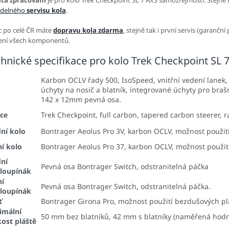
ita zpracování
je pro kolo Trek Checkpoint SL 7 AXS samozřejmostí. Stejně
idelného
servisu kola
.
c po celé ČR máte
dopravu kola zdarma
, stejně tak i první servis (garančn
zení všech komponentů.
hnické specifikace pro kolo Trek Checkpoint SL 
Karbon OCLV řady 500, IsoSpeed, vnitřní vedení lanek, 
m
úchyty na nosič a blatník, integrované úchyty pro bra
142 x 12mm pevná osa.
ice
Trek Checkpoint, full carbon, tapered carbon steerer, 
ní kolo
Bontrager Aeolus Pro 3V, karbon OCLV, možnost použit
í kolo
Bontrager Aeolus Pro 37, karbon OCLV, možnost použit
ní
Pevná osa Bontrager Switch, odstranitelná páčka
hloupínák
ní
Pevná osa Bontrager Switch, odstranitelná páčka.
hloupínák
ť
Bontrager Girona Pro, možnost použití bezdušových plá
imální
50 mm bez blatníků, 42 mm s blatníky (naměřená hodno
kost pláště