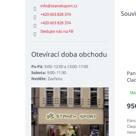
info
@
staneksport.cz
Souvi
+420 603 828 374
+420 603 828 374
Sledujte nás na FB
Otevírací doba obchodu
Po-Pá:
9:00–12:00 a 13:00–17:00
Sobota:
9:00–11:30
Pan
Neděle:
Zavřeno
Cla
Sk
95
Páns
Claqu
neuv