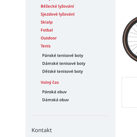
n
e
Běžecké lyžování
l
Sjezdové lyžování
Skialp
Fotbal
Outdoor
Tenis
Pánské tenisové boty
Dámské tenisové boty
Dětské tenisové boty
Volný čas
Pánská obuv
Dámská obuv
Kontakt