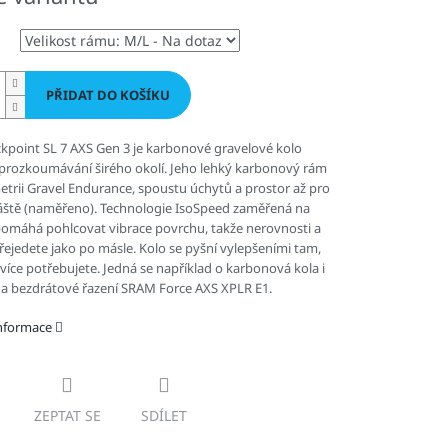
PŘIDAT DO KOŠÍKU
kpoint SL 7 AXS Gen 3 je karbonové gravelové kolo
 prozkoumávání širého okolí. Jeho lehký karbonový rám
rii Gravel Endurance, spoustu úchytů a prostor až pro
ště (naměřeno). Technologie IsoSpeed zaměřená na
pomáhá pohlcovat vibrace povrchu, takže nerovnosti a
ejedete jako po másle. Kolo se pyšní vylepšeními tam,
jvíce potřebujete. Jedná se například o karbonová kola i
 a bezdrátové řazení SRAM Force AXS XPLR E1.
informace
ZEPTAT SE
SDÍLET