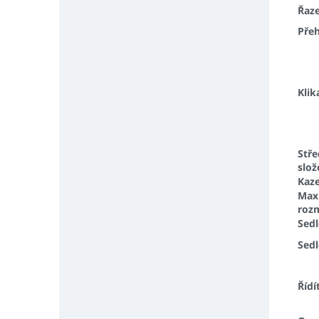
Řaze
Pře
Klik
Stř
slož
Kaz
Max
roz
Sed
Sed
Řídí