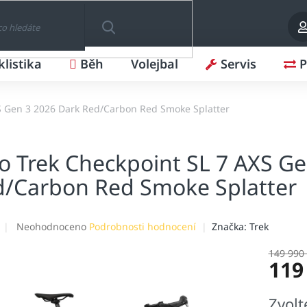
klistika
Běh
Volejbal
Servis
P
HLEDAT
XS Gen 3 2026 Dark Red/Carbon Red Smoke Splatter
o Trek Checkpoint SL 7 AXS G
/Carbon Red Smoke Splatter
Průměrné
Neohodnoceno
Podrobnosti hodnocení
Značka:
Trek
hodnocení
produktu
149 990
119
je
0,0
z
Měrná
Zvolt
5
cena: