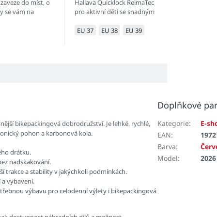
 zaveze do míst, o
Hallava Quicklock ReimaTec
by se vám na
pro aktivní děti se snadným
lničním kole ani
systémem šněrování
Freelock.
EU 37
EU 38
EU 39
Doplňkové pa
Kategorie
:
E-sh
nější bikepackingová dobrodružství. Je lehké, rychlé,
ktronický pohon a karbonová kola.
EAN
:
1972
Barva
:
Červ
ého drátku.
Model
:
2026
bez nadskakování.
í trakce a stability v jakýchkoli podmínkách.
 a vybavení.
potřebnou výbavu pro celodenní výlety i bikepackingová