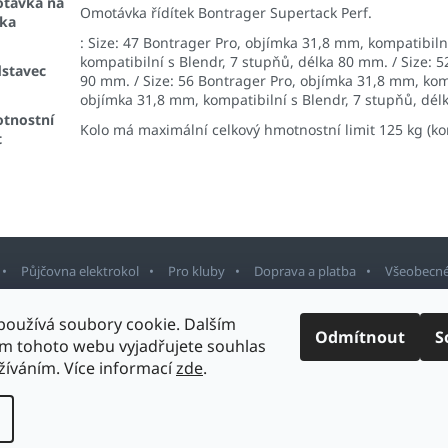
távka na
Omotávka řídítek Bontrager Supertack Perf.
tka
: Size: 47 Bontrager Pro, objímka 31,8 mm, kompatibiln
kompatibilní s Blendr, 7 stupňů, délka 80 mm. / Size: 
dstavec
90 mm. / Size: 56 Bontrager Pro, objímka 31,8 mm, komp
objímka 31,8 mm, kompatibilní s Blendr, 7 stupňů, dé
tnostní
Kolo má maximální celkový hmotnostní limit 125 kg (k
t
Půjčovna elektrokol
Pro kluby
Doprava a platba
Všeobecné
používá soubory cookie. Dalším
Odmítnout
S
m tohoto webu vyjadřujete souhlas
rnov
. Všechna práva vyhrazena.
Upravit nastavení cookies
Design šablony v
užíváním. Více informací
zde
.
Vytvořil Shoptet