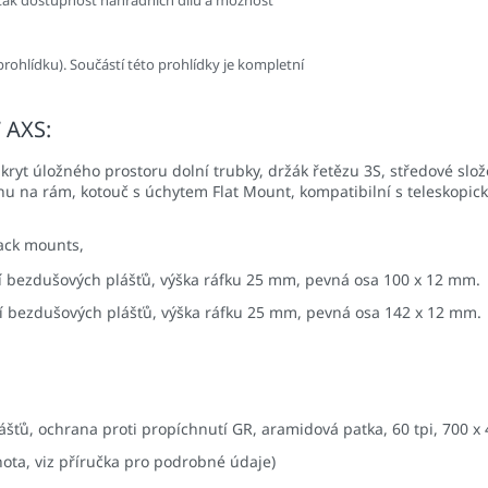
 tak dostupnost náhradních dílů a možnost
í prohlídku). Součástí této prohlídky je kompletní
7 AXS:
kryt úložného prostoru dolní trubky, držák řetězu 3S, středové slož
šnu na rám, kotouč s úchytem Flat Mount, kompatibilní s teleskopic
rack mounts,
í bezdušových plášťů, výška ráfku 25 mm, pevná osa 100 x 12 mm.
í bezdušových plášťů, výška ráfku 25 mm, pevná osa 142 x 12 mm.
šťů, ochrana proti propíchnutí GR, aramidová patka, 60 tpi, 700 x
ta, viz příručka pro podrobné údaje)