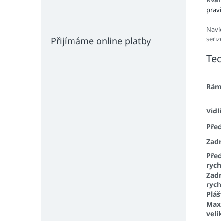
Kval
prav
Naví
seří
Přijímáme online platby
Tec
Rá
Vidl
Před
Zadn
Před
ryc
Zad
ryc
Pláš
Max
veli