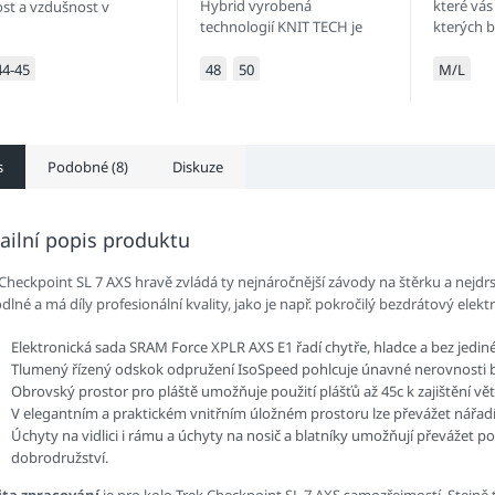
Hybrid vyrobená
které vás
ost a vzdušnost v
technologií KNIT TECH je
kterých 
om.
velmi lehká, má vysoké
běžném si
izolační vlastnosti, je dobře
nesnilo.
44-45
48
50
M/L
prodyšná, snadno se pere a
rychle schne.
s
Podobné (8)
Diskuze
ailní popis produktu
Checkpoint SL 7 AXS hravě zvládá ty nejnáročnější závody na štěrku a nejdrs
lné a má díly profesionální kvality, jako je např. pokročilý bezdrátový ele
Elektronická sada SRAM Force XPLR AXS E1 řadí chytře, hladce a bez jedin
Tlumený řízený odskok odpružení IsoSpeed pohlcuje únavné nerovnosti 
Obrovský prostor pro pláště umožňuje použití plášťů až 45c k zajištění větš
V elegantním a praktickém vnitřním úložném prostoru lze převážet nářadí
Úchyty na vidlici i rámu a úchyty na nosič a blatníky umožňují převážet 
dobrodružství.