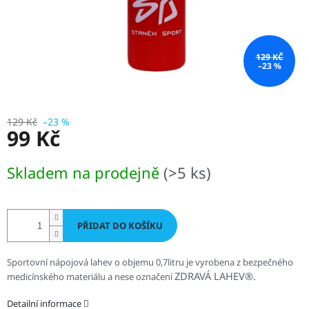
129 KČ
–23 %
129 Kč
–23 %
99 Kč
Měrná
Skladem na prodejně
(>5 ks)
cena:
PŘIDAT DO KOŠÍKU
Sportovní nápojová lahev o objemu 0,7litru je vyrobena z bezpečného
ZDRAVÁ LAHEV®.
medicínského materiálu a nese označení
Detailní informace