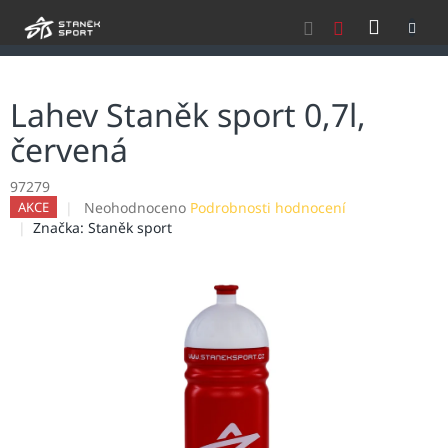
Přejít
NÁKU
na
obsah
KOŠÍK
Lahev Staněk sport 0,7l,
červená
97279
Průměrné
Neohodnoceno
Podrobnosti hodnocení
AKCE
hodnocení
Značka:
Staněk sport
produktu
je
0,0
z
5
hvězdiček.