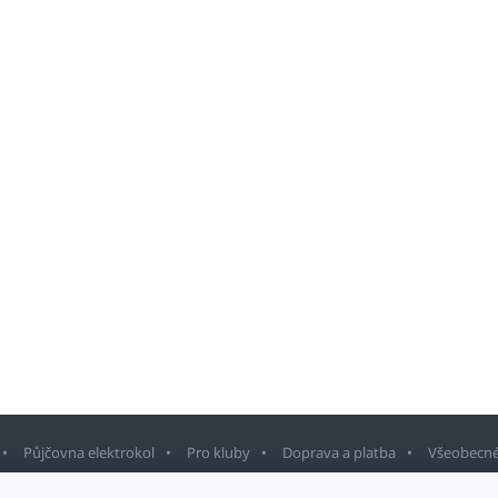
Půjčovna elektrokol
Pro kluby
Doprava a platba
Všeobecné