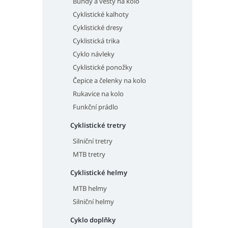
Bundy a vesty na kolo
Cyklistické kalhoty
Cyklistické dresy
Cyklistická trika
Cyklo návleky
Cyklistické ponožky
Čepice a čelenky na kolo
Rukavice na kolo
Funkční prádlo
Cyklistické tretry
Silniční tretry
MTB tretry
Cyklistické helmy
MTB helmy
Silniční helmy
Cyklo doplňky