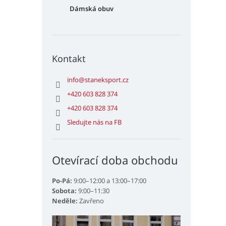
Dámská obuv
Kontakt
info
@
staneksport.cz
+420 603 828 374
+420 603 828 374
Sledujte nás na FB
Otevírací doba obchodu
Po-Pá:
9:00–12:00 a 13:00–17:00
Sobota:
9:00–11:30
Neděle:
Zavřeno