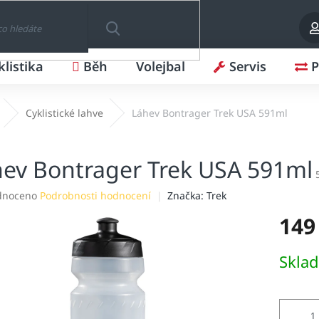
klistika
Běh
Volejbal
Servis
P
HLEDAT
Cyklistické lahve
Láhev Bontrager Trek USA 591ml
ev Bontrager Trek USA 591ml
né
dnoceno
Podrobnosti hodnocení
Značka:
Trek
ení
149
tu
Měrná
Skla
cena:
ek.