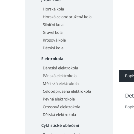
n
e
Horská kola
l
Horská celoodpružená kola
Silniční kola
Gravel kola
Krosová kola
Dětská kola
Elektrokola
Dámská elektrokola
Popi
Pánská elektrokola
Městská elektrokola
Celoodpružená elektrokola
Det
Pevná elektrokola
Popi
Crossová elektrokola
Dětská elektrokola
Cyklistické oblečení