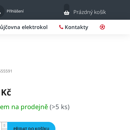
Nákupní
Přihlášení
Prázdný košík
košík
ůjčovna elektrokol
Kontakty
Pro klub
555591
 Kč
dem na prodejně
(>5 ks)
PŘIDAT DO KOŠÍKU