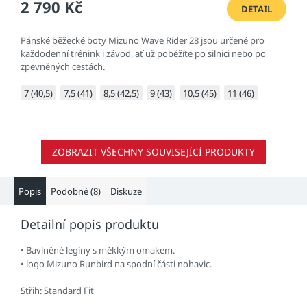
2 790 Kč
produktu
DETAIL
je
1,0
Pánské běžecké boty Mizuno Wave Rider 28 jsou určené pro
z
každodenní trénink i závod, ať už poběžíte po silnici nebo po
5
zpevněných cestách.
hvězdiček.
7 (40,5)
7,5 (41)
8,5 (42,5)
9 (43)
10,5 (45)
11 (46)
ZOBRAZIT VŠECHNY SOUVISEJÍCÍ PRODUKTY
Popis
Podobné (8)
Diskuze
Detailní popis produktu
• Bavlněné legíny s měkkým omakem.
• logo Mizuno Runbird na spodní části nohavic.
Střih: Standard Fit