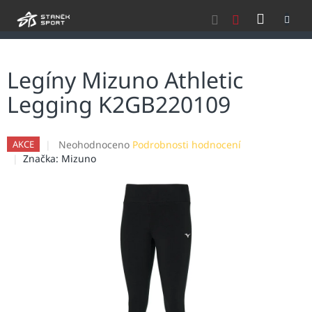
Přejít
NÁKU
na
obsah
KOŠÍK
Legíny Mizuno Athletic
Legging K2GB220109
Průměrné
Neohodnoceno
Podrobnosti hodnocení
AKCE
hodnocení
Značka:
Mizuno
produktu
je
0,0
z
5
hvězdiček.