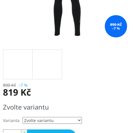
890 KČ
–7 %
890 Kč
–7 %
819 Kč
Měrná
Zvolte variantu
cena:
Varianta