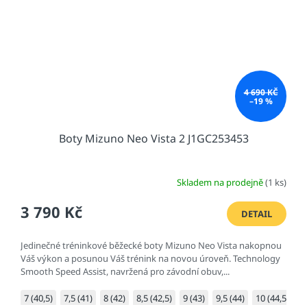
4 690 KČ
–19 %
Boty Mizuno Neo Vista 2 J1GC253453
Skladem na prodejně
(1 ks)
3 790 Kč
DETAIL
Jedinečné tréninkové běžecké boty Mizuno Neo Vista nakopnou
Váš výkon a posunou Váš trénink na novou úroveň. Technology
Smooth Speed Assist, navržená pro závodní obuv,...
7 (40,5)
7,5 (41)
8 (42)
8,5 (42,5)
9 (43)
9,5 (44)
10 (44,5)
1