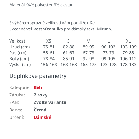
Materiál: 94% polyester, 6% elastan
S výběrem správné velikosti Vám pomůže níže
uvedená
velikostní tabulka
pro dámský textil Mizuno.
Velikost
XS
S
M
L
XL
Hruď (cm)
75-81
82-88
89-95
96-102
103-109
Pas (cm)
55-61
61-67
67-73
73-79
79-85
Boky (cm)
78-84
85-91
92-98
99-105
106-112
Výška (cm)
156-163
163-168
168-173
173-178
178-183
Doplňkové parametry
Kategorie
:
Běh
Záruka
:
2 roky
EAN
:
Zvolte variantu
Barva
:
Černá
Určení
:
Dámské