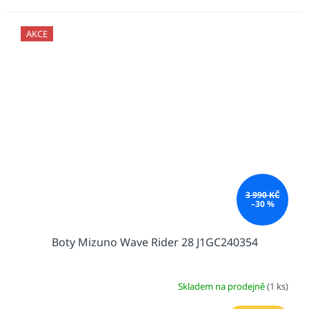
AKCE
3 990 KČ
–30 %
Boty Mizuno Wave Rider 28 J1GC240354
Skladem na prodejně
(1 ks)
Průměrné
hodnocení