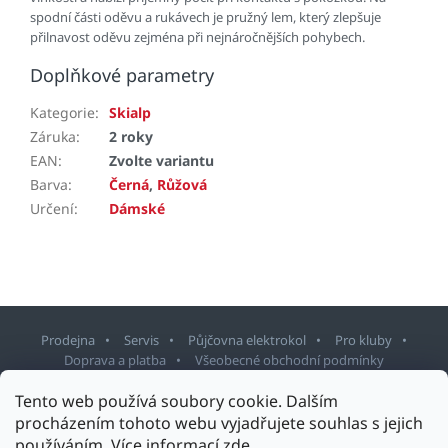
spodní části oděvu a rukávech je pružný lem, který zlepšuje
přilnavost oděvu zejména při nejnáročnějších pohybech.
Doplňkové parametry
Kategorie
:
Skialp
Záruka
:
2 roky
EAN
:
Zvolte variantu
Barva
:
Černá
,
Růžová
Určení
:
Dámské
Prodejna
Servis
Půjčovna elektrokol
Pro kluby
Doprava a platba
Všeobecné obchodní podmínky
Tento web používá soubory cookie. Dalším
Z
procházením tohoto webu vyjadřujete souhlas s jejich
á
používáním. Více informací
zde
.
p