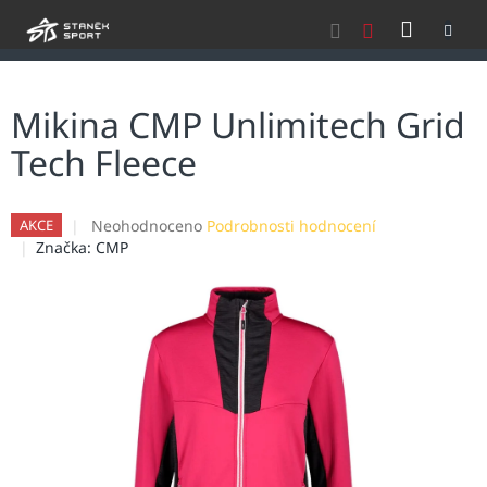
Přejít
NÁKU
na
obsah
KOŠÍK
Mikina CMP Unlimitech Grid
Tech Fleece
Průměrné
Neohodnoceno
Podrobnosti hodnocení
AKCE
hodnocení
Značka:
CMP
produktu
je
0,0
z
5
hvězdiček.