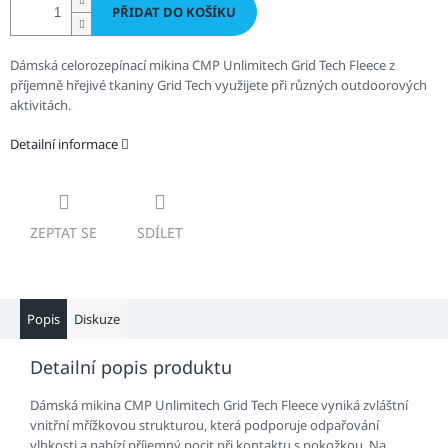
PŘIDAT DO KOŠÍKU
Dámská celorozepínací mikina CMP Unlimitech Grid Tech Fleece z
příjemně hřejivé tkaniny Grid Tech využijete při různých outdoorových
aktivitách.
Detailní informace
ZEPTAT SE
SDÍLET
Popis
Diskuze
Detailní popis produktu
Dámská mikina CMP Unlimitech Grid Tech Fleece vyniká zvláštní
vnitřní mřížkovou strukturou, která podporuje odpařování
vlhkosti a nabízí příjemný pocit při kontaktu s pokožkou. Na