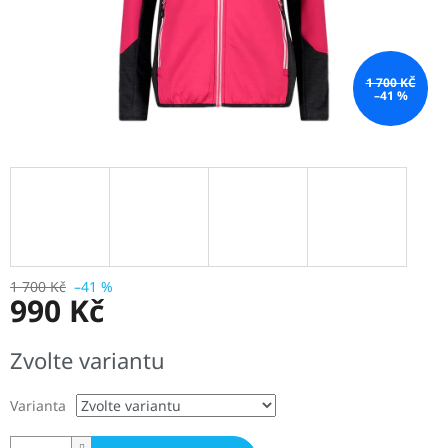
1 700 KČ
–41 %
1 700 Kč
–41 %
990 Kč
Měrná
Zvolte variantu
cena:
Varianta