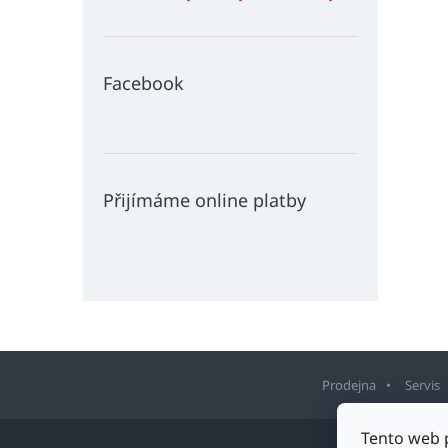
Facebook
Přijímáme online platby
Prodejna
Servis
Z
Tento web 