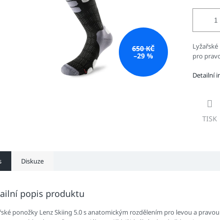
Lyžařské
650 KČ
–29 %
pro prav
Detailní 
TISK
s
Diskuze
ailní popis produktu
řské ponožky Lenz Skiing 5.0 s anatomickým rozdělením pro levou a pravou