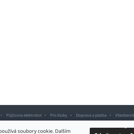
Půjčovna elektrokol
Pro kluby
Doprava a platba
Všeobecné
používá soubory cookie. Dalším