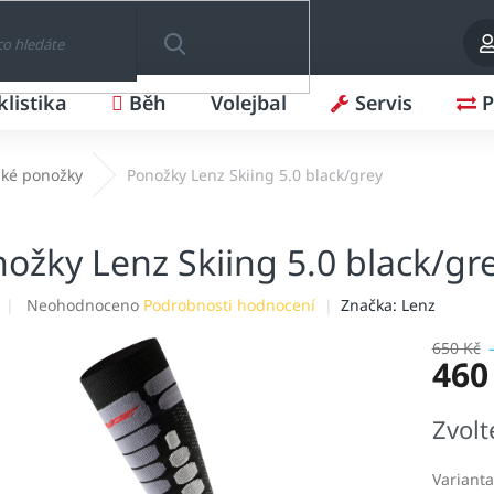
klistika
Běh
Volejbal
Servis
P
HLEDAT
ské ponožky
Ponožky Lenz Skiing 5.0 black/grey
ožky Lenz Skiing 5.0 black/gr
Průměrné
Neohodnoceno
Podrobnosti hodnocení
Značka:
Lenz
hodnocení
produktu
650 Kč
460
je
0,0
z
Měrná
Zvolt
5
cena:
hvězdiček.
Varianta