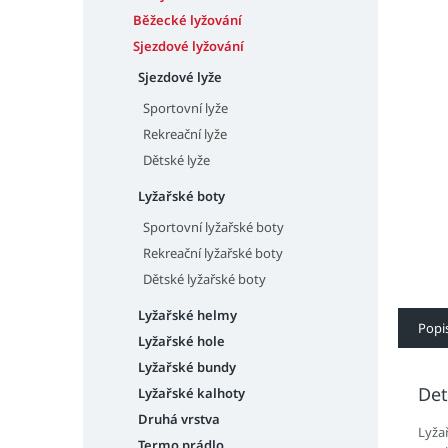
n
e
Běžecké lyžování
l
Sjezdové lyžování
Sjezdové lyže
Sportovní lyže
Rekreační lyže
Dětské lyže
Lyžařské boty
Sportovní lyžařské boty
Rekreační lyžařské boty
Dětské lyžařské boty
Lyžařské helmy
Popi
Lyžařské hole
Lyžařské bundy
Det
Lyžařské kalhoty
Druhá vrstva
Lyža
Termo prádlo