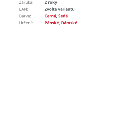
Záruka
:
2 roky
EAN
:
Zvolte variantu
Barva
:
Černá
,
Šedá
Určení
:
Pánské
,
Dámské