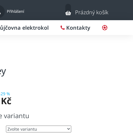
Nákupní
Přihlášení
Prázdný košík
košík
ůjčovna elektrokol
Kontakty
Pro klub
ey
–29 %
 Kč
e variantu