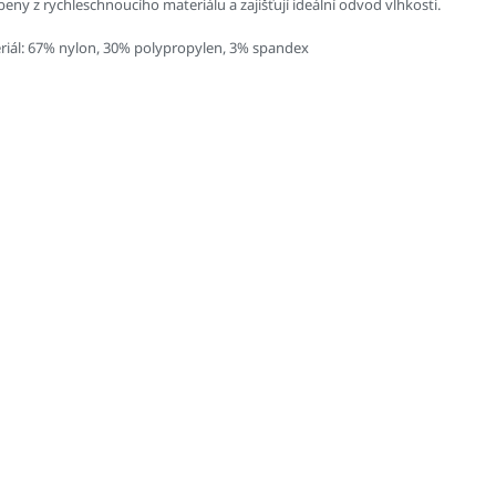
eny z rychleschnoucího materiálu a zajišťují ideální odvod vlhkosti.
riál: 67% nylon, 30% polypropylen, 3% spandex