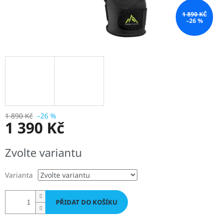
1 890 KČ
–26 %
1 890 Kč
–26 %
1 390 Kč
Měrná
Zvolte variantu
cena:
Varianta
PŘIDAT DO KOŠÍKU