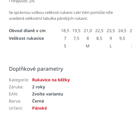
• Hřejivost: 2/6
Se správnou volbou velikosti rukavic Leki Vám pomůže níže
uvedená velikostní tabulka pánských rukavic.
Obvod dlaně v cm
18,5
19,5
21,0
22,5
23,5
24,5
2
Velikost rukavice
7
7,5
8
8,5
9
9,5
S
M
L
Doplňkové parametry
Kategorie
:
Rukavice na běžky
Záruka
:
2 roky
EAN
:
Zvolte variantu
Barva
:
Černá
Určení
:
Pánské