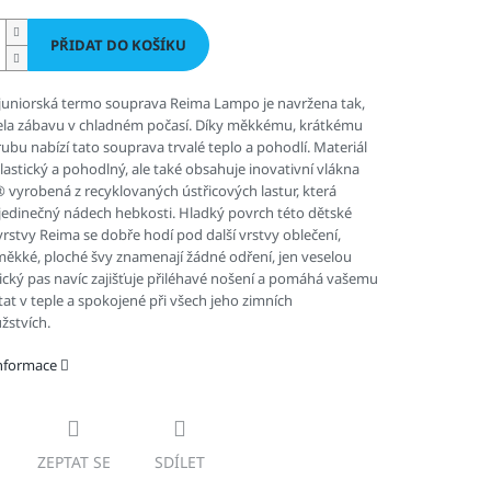
PŘIDAT DO KOŠÍKU
juniorská termo souprava Reima Lampo je navržena tak,
ela zábavu v chladném počasí. Díky měkkému, krátkému
rubu nabízí tato souprava trvalé teplo a pohodlí. Materiál
elastický a pohodlný, ale také obsahuje inovativní vlákna
vyrobená z recyklovaných ústřicových lastur, která
jedinečný nádech hebkosti. Hladký povrch této dětské
vrstvy Reima se dobře hodí pod další vrstvy oblečení,
ěkké, ploché švy znamenají žádné odření, jen veselou
tický pas navíc zajišťuje přiléhavé nošení a pomáhá vašemu
stat v teple a spokojené při všech jeho zimních
žstvích.
informace
ZEPTAT SE
SDÍLET