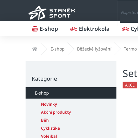
Přejít
na
obsah
E-shop
Elektrokola
Cy
Domů
E-shop
Běžecké lyžování
Termo 
P
Set
o
Přeskočit
s
Kategorie
kategorie
t
AKCE
r
E-shop
a
n
Novinky
n
Akční produkty
í
Běh
p
Cyklistika
a
Volejbal