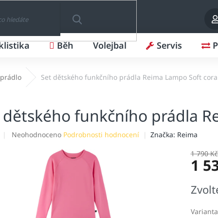
klistika
Běh
Volejbal
Servis
P
HLEDAT
prádlo
Set dětského funkčního prádla Reima Lampo Soft cora
 dětského funkčního prádla R
Průměrné
Neohodnoceno
Podrobnosti hodnocení
Značka:
Reima
hodnocení
produktu
1 790 Kč
1 5
je
0,0
z
Měrná
Zvolt
5
cena:
hvězdiček.
Varianta