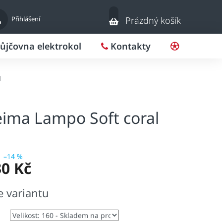
Nákupní
Přihlášení
Prázdný košík
košík
ůjčovna elektrokol
Kontakty
Pro klub
l
eima Lampo Soft coral
–14 %
30 Kč
e variantu