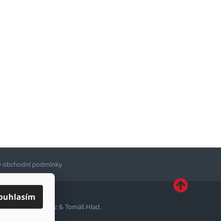
 obchodní podmínky
ouhlasím
ytvořil
Shoptetak.cz
&
Tomáš Hlad
.