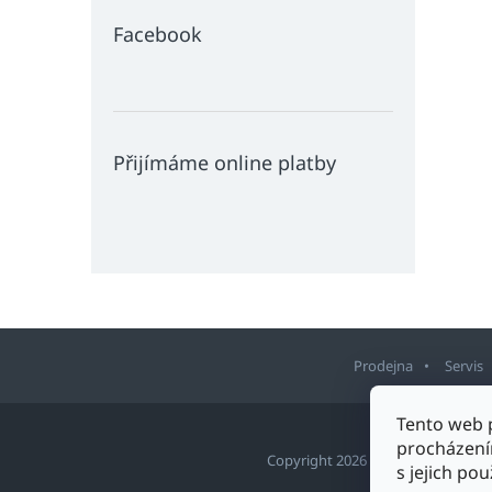
Facebook
Přijímáme online platby
Prodejna
Servis
Z
Tento web 
á
procházení
p
Copyright 2026
Sport Staněk Tu
s jejich po
a