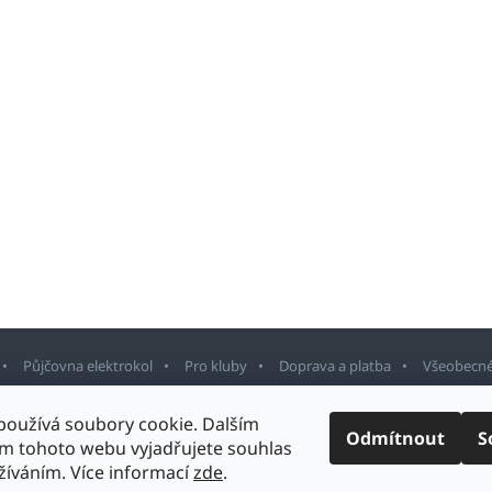
Půjčovna elektrokol
Pro kluby
Doprava a platba
Všeobecné
používá soubory cookie. Dalším
Odmítnout
S
m tohoto webu vyjadřujete souhlas
rnov
. Všechna práva vyhrazena.
Upravit nastavení cookies
Design šablony v
užíváním. Více informací
zde
.