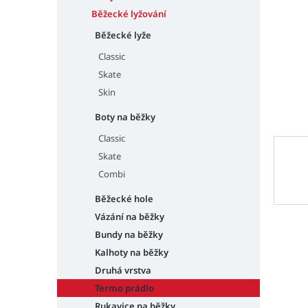
n
e
Běžecké lyžování
l
Běžecké lyže
Classic
Skate
Skin
Boty na běžky
Classic
Skate
Combi
Běžecké hole
Vázání na běžky
Bundy na běžky
Kalhoty na běžky
Druhá vrstva
Termo prádlo
Rukavice na běžky