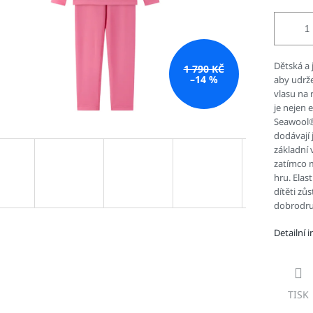
Dětská a 
1 790 KČ
–14 %
aby udrž
vlasu na 
je nejen 
Seawool® 
dodávají 
základní 
zatímco m
hru. Elas
dítěti zů
dobrodru
Detailní 
TISK