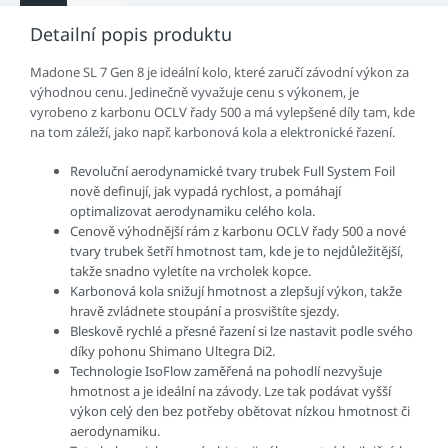
Detailní popis produktu
Madone SL 7 Gen 8 je ideální kolo, které zaručí závodní výkon za
výhodnou cenu. Jedinečně vyvažuje cenu s výkonem, je
vyrobeno z karbonu OCLV řady 500 a má vylepšené díly tam, kde
na tom záleží, jako např. karbonová kola a elektronické řazení.
Revoluční aerodynamické tvary trubek Full System Foil
nově definují, jak vypadá rychlost, a pomáhají
optimalizovat aerodynamiku celého kola.
Cenově výhodnější rám z karbonu OCLV řady 500 a nové
tvary trubek šetří hmotnost tam, kde je to nejdůležitější,
takže snadno vyletíte na vrcholek kopce.
Karbonová kola snižují hmotnost a zlepšují výkon, takže
hravě zvládnete stoupání a prosvištíte sjezdy.
Bleskově rychlé a přesné řazení si lze nastavit podle svého
díky pohonu Shimano Ultegra Di2.
Technologie IsoFlow zaměřená na pohodlí nezvyšuje
hmotnost a je ideální na závody. Lze tak podávat vyšší
výkon celý den bez potřeby obětovat nízkou hmotnost či
aerodynamiku.