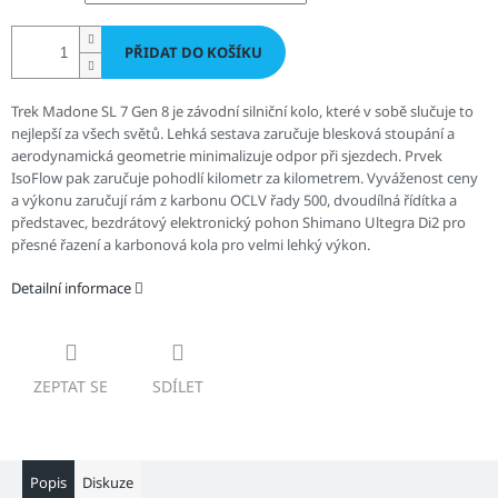
PŘIDAT DO KOŠÍKU
Trek Madone SL 7 Gen 8 je závodní silniční kolo, které v sobě slučuje to
nejlepší za všech světů. Lehká sestava zaručuje blesková stoupání a
aerodynamická geometrie minimalizuje odpor při sjezdech. Prvek
IsoFlow pak zaručuje pohodlí kilometr za kilometrem. Vyváženost ceny
a výkonu zaručují rám z karbonu OCLV řady 500, dvoudílná řídítka a
představec, bezdrátový elektronický pohon Shimano Ultegra Di2 pro
přesné řazení a karbonová kola pro velmi lehký výkon.
Detailní informace
ZEPTAT SE
SDÍLET
Popis
Diskuze