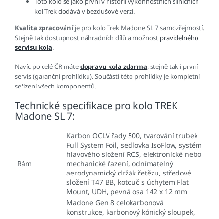
Toto kolo se jako první v historii výkonnostních silničních
kol Trek dodává v bezdušové verzi.
Kvalita zpracování
je pro kolo Trek Madone SL 7 samozřejmostí.
Stejně tak dostupnost náhradních dílů a možnost
pravidelného
servisu kola
.
Navíc po celé ČR máte
dopravu kola zdarma
, stejně tak i první
servis (garanční prohlídku). Součástí této prohlídky je kompletní
seřízení všech komponentů.
Technické specifikace pro kolo TREK
Madone SL 7:
Karbon OCLV řady 500, tvarování trubek
Full System Foil, sedlovka IsoFlow, systém
hlavového složení RCS, elektronické nebo
Rám
mechanické řazení, odnímatelný
aerodynamický držák řetězu, středové
složení T47 BB, kotouč s úchytem Flat
Mount, UDH, pevná osa 142 x 12 mm
Madone Gen 8 celokarbonová
konstrukce, karbonový kónický sloupek,