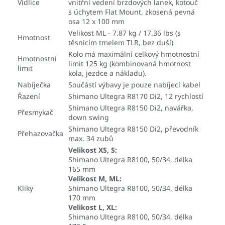
Vidlice
vnitřní vedení brzdových lanek, kotouč
s úchytem Flat Mount, zkosená pevná
osa 12 x 100 mm
Velikost ML - 7.87 kg / 17.36 lbs (s
Hmotnost
těsnicím tmelem TLR, bez duší)
Kolo má maximální celkový hmotnostní
Hmotnostní
limit 125 kg (kombinovaná hmotnost
limit
kola, jezdce a nákladu).
Nabíječka
Součástí výbavy je pouze nabíjecí kabel
Řazení
Shimano Ultegra R8170 Di2, 12 rychlostí
Shimano Ultegra R8150 Di2, navářka,
Přesmykač
down swing
Shimano Ultegra R8150 Di2, převodník
Přehazovačka
max. 34 zubů
Velikost XS, S:
Shimano Ultegra R8100, 50/34, délka
165 mm
Velikost M, ML:
Kliky
Shimano Ultegra R8100, 50/34, délka
170 mm
Velikost L, XL:
Shimano Ultegra R8100, 50/34, délka