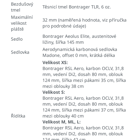
Bezdušový
Těsnicí tmel Bontrager TLR, 6 oz.
tmel
Maximální
32 mm (naměřená hodnota, viz příručka
velikost
pro podrobné údaje)
pláště
Bontrager Aeolus Elite, austenitové
Sedlo
ližiny, šířka 145 mm
Aerodynamická karbonová sedlovka
Sedlovka
Madone, offset 0 mm, krátká délka
Velikost XS:
Bontrager RSL Aero, karbon OCLV, 31,8
mm, vedení Di2, dosah 80 mm, oblouk
124 mm, šířka mezi pákami 35 cm, šířka
mezi oblouky 38 cm
Velikost S:
Bontrager RSL Aero, karbon OCLV, 31,8
mm, vedení Di2, dosah 80 mm, oblouk
124 mm, šířka mezi pákami 37 cm, šířka
Řídítka
mezi oblouky 40 cm
Velikost M, ML, L:
Bontrager RSL Aero, karbon OCLV, 31,8
mm, vedení Di2, dosah 80 mm, oblouk
124 mm, šířka 42 cm