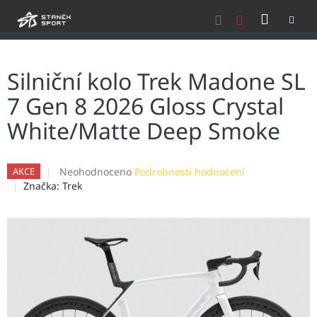
Přejít
NÁKU
na
obsah
KOŠÍK
Silniční kolo Trek Madone SL
7 Gen 8 2026 Gloss Crystal
White/Matte Deep Smoke
Průměrné
Neohodnoceno
Podrobnosti hodnocení
AKCE
hodnocení
Značka:
Trek
produktu
je
0,0
z
5
hvězdiček.