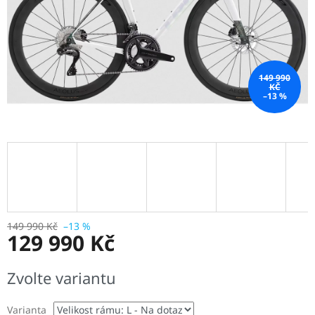
149 990
KČ
–13 %
149 990 Kč
–13 %
129 990 Kč
Měrná
Zvolte variantu
cena:
Varianta