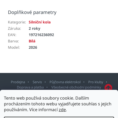
Doplňkové parametry
Kategorie
:
Silniční kola
Záruka
:
2 roky
EAN
:
197216236092
Barva
:
Bílá
Model
:
2026
Prodejna
Servis
Půjčovna elektrokol
Pro kluby
Doprava a platba
Všeobecné obchodní podmínky
Z
Tento web používá soubory cookie. Dalším
á
procházením tohoto webu vyjadřujete souhlas s jejich
p
používáním. Více informací
zde
.
Copyright 2026
Sport Staněk Turnov
. Všechna práva vyhrazena.
a