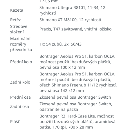
172,5 mm
Shimano Ultegra R8101, 11-34, 12
Kazeta
rychlostí
Řetěz
Shimano XT M8100, 12 rychlostí
Středové
Praxis, T47 závitované, vnitřní ložisko
složení
Maximální
rozměry
1x: 54 zubů, 2x: 56/43
převodníku
Bontrager Aeolus Pro 51, karbon OCLV,
Přední kolo
možnost použití bezdušových plášťů,
pevná osa 100 x 12 mm
Bontrager Aeolus Pro 51, karbon OCLV,
možnost použití bezdušových plášťů,
Zadní kolo
ořech Shimano Freehub 11/12 rychlostí,
pevná osa 142 x12 mm
Přední osa
Zkosená pevná osa Bontrager Switch
Zkosená pevná osa Bontrager Switch,
Zadní osa
odstranitelná páčka
Bontrager R3 Hard-Case Lite, možnost
Plášť
použití bezdušových plášťů, aramidová
patka, 170 tpi, 700 x 28 mm