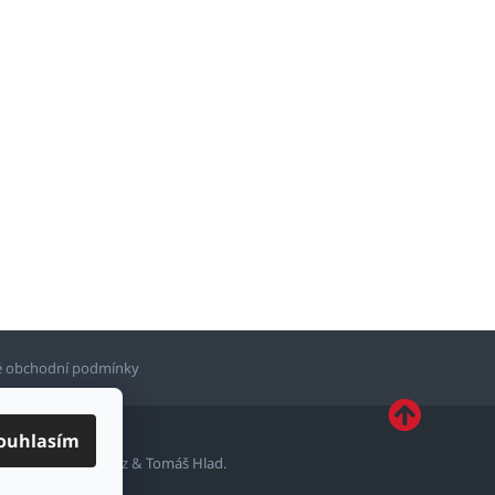
 obchodní podmínky
ouhlasím
ytvořil
Shoptetak.cz
&
Tomáš Hlad
.