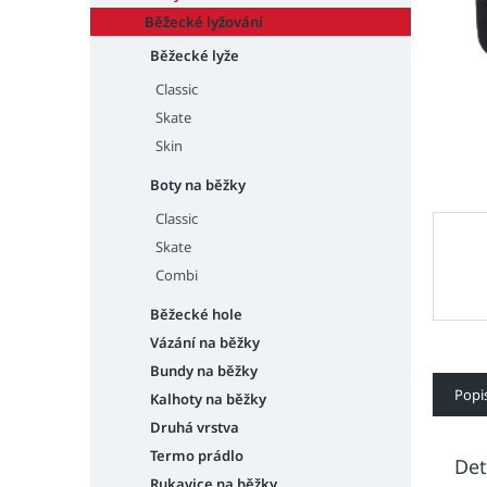
n
e
Běžecké lyžování
l
Běžecké lyže
Classic
Skate
Skin
Boty na běžky
Classic
Skate
Combi
Běžecké hole
Vázání na běžky
Bundy na běžky
Popi
Kalhoty na běžky
Druhá vrstva
Termo prádlo
Det
Rukavice na běžky