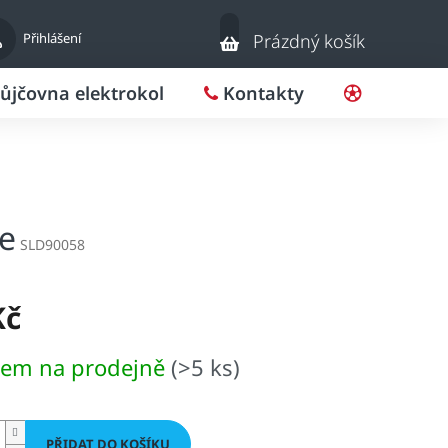
Nákupní
Přihlášení
Prázdný košík
košík
ůjčovna elektrokol
Kontakty
Pro klub
že
SLD90058
Kč
dem na prodejně
(>5 ks)
PŘIDAT DO KOŠÍKU