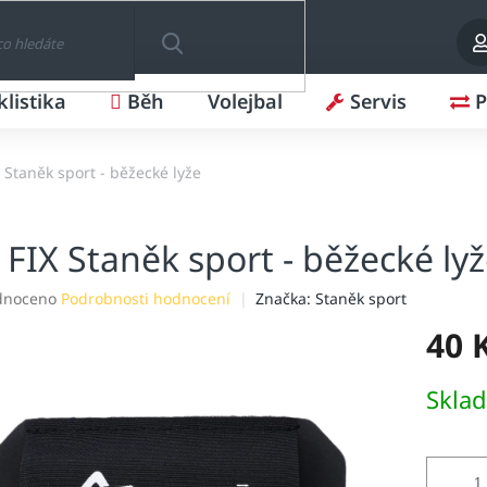
klistika
Běh
Volejbal
Servis
P
HLEDAT
X Staněk sport - běžecké lyže
 FIX Staněk sport - běžecké ly
né
dnoceno
Podrobnosti hodnocení
Značka:
Staněk sport
ení
40 
tu
Měrná
Skla
cena:
ek.