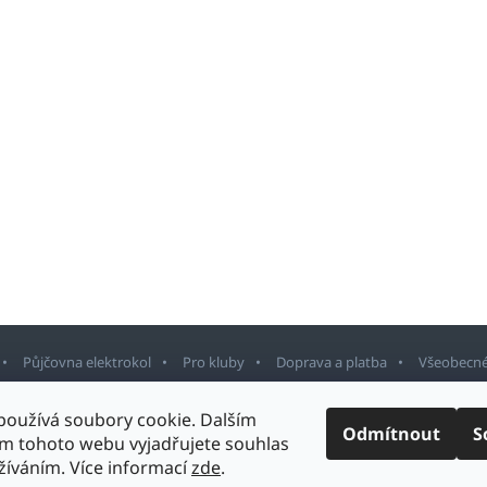
Půjčovna elektrokol
Pro kluby
Doprava a platba
Všeobecné
používá soubory cookie. Dalším
Odmítnout
S
m tohoto webu vyjadřujete souhlas
rnov
. Všechna práva vyhrazena.
Upravit nastavení cookies
Design šablony v
užíváním. Více informací
zde
.