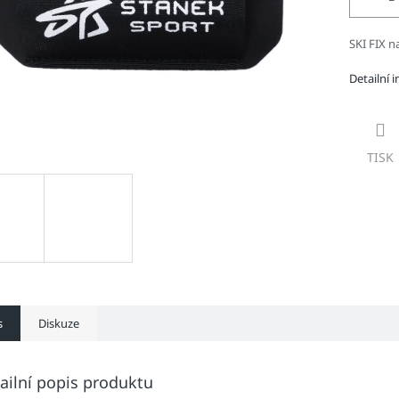
SKI FIX n
Detailní 
TISK
s
Diskuze
ailní popis produktu