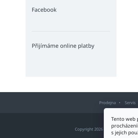
Facebook
Přijímáme online platby
Prodejna
Servis
Z
Tento web 
á
procházení
p
Copyright 2026
Sport Staněk Tu
s jejich po
a