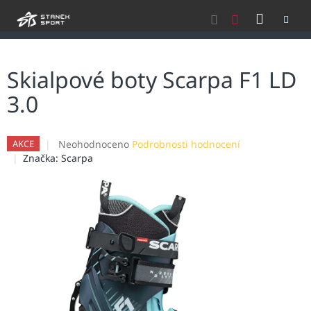
Přejít
NÁKU
na
obsah
KOŠÍK
Skialpové boty Scarpa F1 LD
3.0
Průměrné
Neohodnoceno
Podrobnosti hodnocení
AKCE
hodnocení
Značka:
Scarpa
produktu
je
0,0
z
5
hvězdiček.