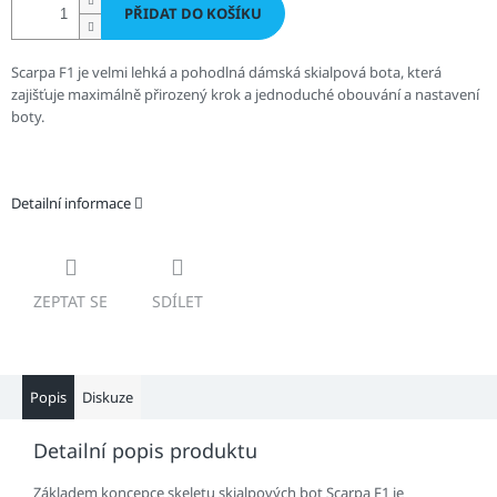
PŘIDAT DO KOŠÍKU
Scarpa F1 je velmi lehká a pohodlná dámská skialpová bota, která
zajišťuje maximálně přirozený krok a jednoduché obouvání a nastavení
boty.
Detailní informace
ZEPTAT SE
SDÍLET
Popis
Diskuze
Detailní popis produktu
Základem koncepce skeletu skialpových bot Scarpa F1 je