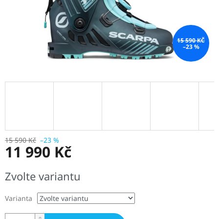
15 590 KČ
–23 %
15 590 Kč
–23 %
11 990 Kč
Měrná
Zvolte variantu
cena:
Varianta