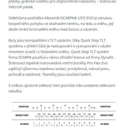
přezky, grafické vodítko pro stejnoměrné nastavení, – stahovací
Velcro® pásek.
Odlehčena podrážka Vibram®/SCARPA® UFO EVO je zárukou
bezpečného pohybu ve skalnatém terénu, na ledu a sněhu, její
dezén brání hromadění sněhu mezi botou a vázáním.
Boty jsou kompatibilní s TLT vázáním. Díky Quick Step TLT
systému v přední části je nastupování a vystupování z vázání
mnohem snazší i v hlubokém sněhu. Quick Step TLT systém
firma SCARPA používá v rámci oficiální licence od firmy Dynafit.
Šněrovací tepelně tvarovatelné vnitřní botičky Pro Flex Evo
zajišťují výbornou tepelnou izolaci, prodyšnost, odvod potu,
pohodlí a odolnost. Tkaničky jsou součásti balení.
S volbou správné velikost Vám pomůže níže uvedené velikostní
tabulka: