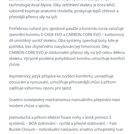
technologie Axial Alpine. Díky zeštíhlení skeletu je bota lehčí,
výborně kopíruje anatomii chodidla, poskytuje lepší citlivost a
přesnější přenos síly na lyži.
Potřebnou tuhost pro sjezdové pasáže a kontrolu torze zaručuje
zpevnění komínu X-CAGE EVO a CARBON CORE EVO – karbonový
díl umístěný uvnitř skeletu. Oba systémy zpevňují boty, kde je
potřeba, bez zbytečného navyšování její hmotnosti. Díky
CARBON CORE EVO je zdokonalen přenos síly na lyži celou délkou
skeletu. Výrazně posílená pohyblivost komínu umocňuje komfort
chůze.
Asymetrický jazyk přispívá ke zvýšení komfortu, usnadňuje
obouvání a vyzouvání, umožňuje přirozenější chůzi a přitom
zajišťuje výbornou oporu pro sjezd.
Snadno ovladatelný mechanismus manuálního přepínání mezi
modem chůze a sjezdu.
Jednoduchá a přitom efektní fixace nohy v botě pomocí 3
systémů: – BOA stahování – rychlé a přesné stahování, – Fast
Buckle Closure – individuální nastavení, snadno uchopitelný tvar