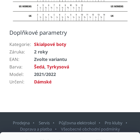
Doplňkové parametry
Kategorie
:
Skialpové boty
Záruka
:
2 roky
EAN
:
Zvolte variantu
Barva
:
Šedá
,
Tyrkysová
Model
:
2021/2022
Určení
:
Dámské
Prodejna
Servis
Půjčovna elektrokol
Pro kluby
Doprava a platba
Všeobecné obchodní podmínky