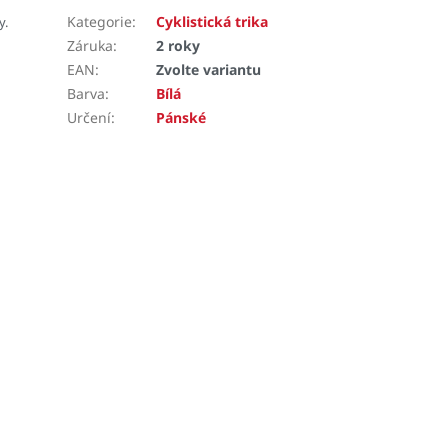
Kategorie
:
Cyklistická trika
y.
Záruka
:
2 roky
EAN
:
Zvolte variantu
Barva
:
Bílá
Určení
:
Pánské