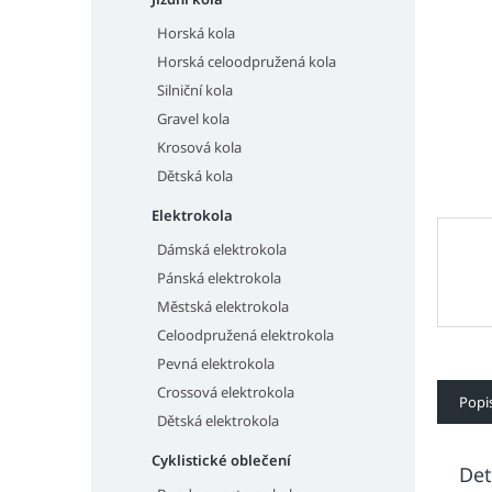
n
e
Horská kola
l
Horská celoodpružená kola
Silniční kola
Gravel kola
Krosová kola
Dětská kola
Elektrokola
Dámská elektrokola
Pánská elektrokola
Městská elektrokola
Celoodpružená elektrokola
Pevná elektrokola
Crossová elektrokola
Popi
Dětská elektrokola
Cyklistické oblečení
Det