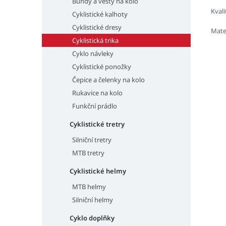
Bundy a vesty na kolo
Kvali
Cyklistické kalhoty
Cyklistické dresy
Mate
Cyklistická trika
Cyklo návleky
Cyklistické ponožky
Čepice a čelenky na kolo
Rukavice na kolo
Funkční prádlo
Cyklistické tretry
Silniční tretry
MTB tretry
Cyklistické helmy
MTB helmy
Silniční helmy
Cyklo doplňky