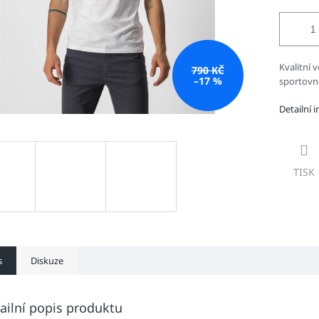
Kvalitní 
790 KČ
–17 %
sportovní
Detailní 
TISK
s
Diskuze
ailní popis produktu