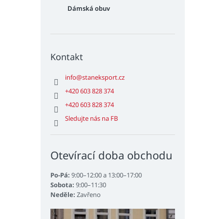
Dámská obuv
Kontakt
info
@
staneksport.cz
+420 603 828 374
+420 603 828 374
Sledujte nás na FB
Otevírací doba obchodu
Po-Pá:
9:00–12:00 a 13:00–17:00
Sobota:
9:00–11:30
Neděle:
Zavřeno