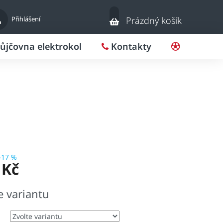
Nákupní
Přihlášení
Prázdný košík
košík
ůjčovna elektrokol
Kontakty
Pro klub
–17 %
 Kč
e variantu