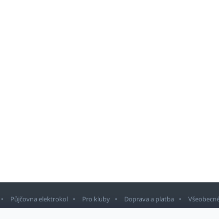
Půjčovna elektrokol
Pro kluby
Doprava a platba
Všeobecné