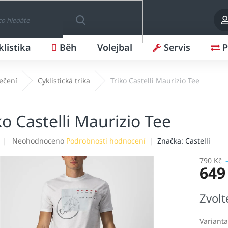
klistika
Běh
Volejbal
Servis
P
HLEDAT
lečení
Cyklistická trika
Triko Castelli Maurizio Tee
ko Castelli Maurizio Tee
Průměrné
Neohodnoceno
Podrobnosti hodnocení
Značka:
Castelli
hodnocení
produktu
790 Kč
649
je
0,0
z
Měrná
Zvolt
5
cena:
hvězdiček.
Varianta