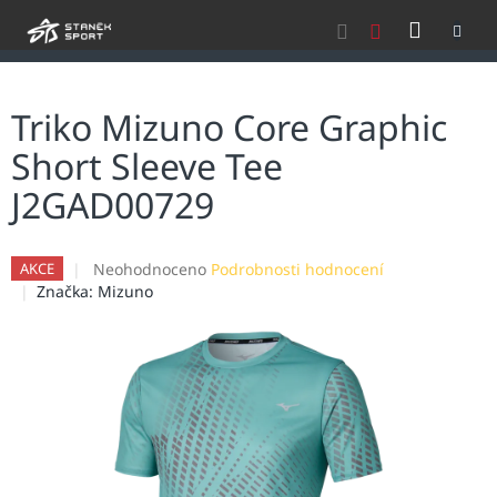
Přejít
NÁKU
na
obsah
KOŠÍK
Triko Mizuno Core Graphic
Short Sleeve Tee
J2GAD00729
Průměrné
Neohodnoceno
Podrobnosti hodnocení
AKCE
hodnocení
Značka:
Mizuno
produktu
je
0,0
z
5
hvězdiček.