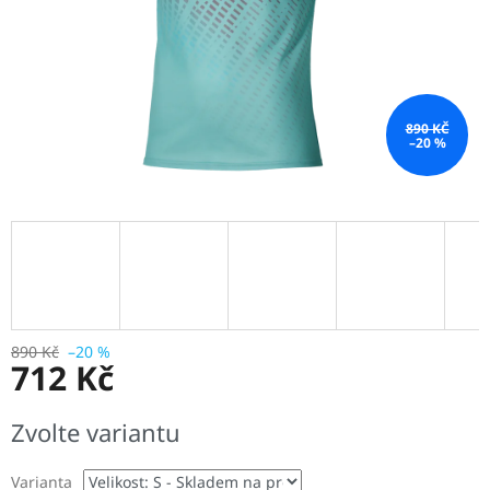
890 KČ
–20 %
890 Kč
–20 %
712 Kč
Měrná
Zvolte variantu
cena:
Varianta