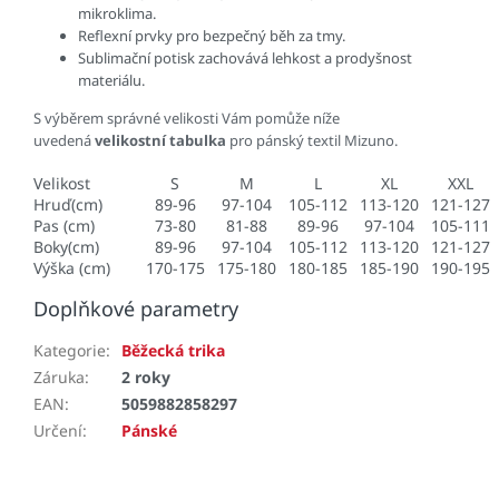
mikroklima.
Reflexní prvky pro bezpečný běh za tmy.
Sublimační potisk zachovává lehkost a prodyšnost
materiálu.
S výběrem správné velikosti Vám pomůže níže
uvedená
velikostní tabulka
pro pánský textil Mizuno.
Velikost
S
M
L
XL
XXL
Hruď(cm)
89-96
97-104
105-112
113-120
121-127
Pas (cm)
73-80
81-88
89-96
97-104
105-111
Boky(cm)
89-96
97-104
105-112
113-120
121-127
Výška (cm)
170-175
175-180
180-185
185-190
190-195
Doplňkové parametry
Kategorie
:
Běžecká trika
Záruka
:
2 roky
EAN
:
5059882858297
Určení
:
Pánské