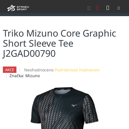
Přejít
NÁKU
na
obsah
KOŠÍK
Triko Mizuno Core Graphic
Short Sleeve Tee
J2GAD00790
Průměrné
Neohodnoceno
Podrobnosti hodnocení
AKCE
hodnocení
Značka:
Mizuno
produktu
je
0,0
z
5
hvězdiček.