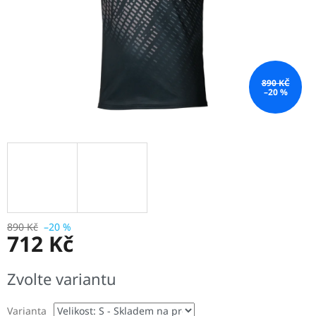
890 KČ
–20 %
890 Kč
–20 %
712 Kč
Měrná
Zvolte variantu
cena:
Varianta