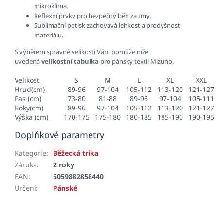
mikroklima.
Reflexní prvky pro bezpečný běh za tmy.
Sublimační potisk zachovává lehkost a prodyšnost
materiálu.
S výběrem správné velikosti Vám pomůže níže
uvedená
velikostní tabulka
pro pánský textil Mizuno.
Velikost
S
M
L
XL
XXL
Hruď(cm)
89-96
97-104
105-112
113-120
121-127
Pas (cm)
73-80
81-88
89-96
97-104
105-111
Boky(cm)
89-96
97-104
105-112
113-120
121-127
Výška (cm)
170-175
175-180
180-185
185-190
190-195
Doplňkové parametry
Kategorie
:
Běžecká trika
Záruka
:
2 roky
EAN
:
5059882858440
Určení
:
Pánské