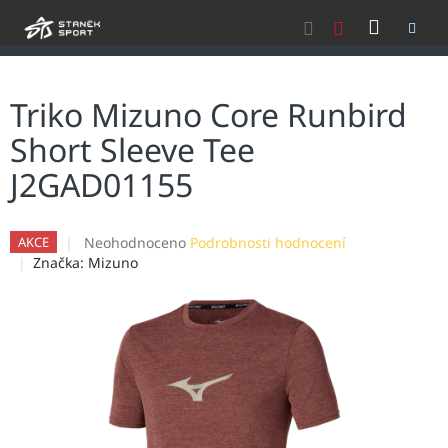
Přejít
NÁKU
na
obsah
KOŠÍK
Triko Mizuno Core Runbird
Short Sleeve Tee
J2GAD01155
Průměrné
Neohodnoceno
Podrobnosti hodnocení
AKCE
hodnocení
Značka:
Mizuno
produktu
je
0,0
z
5
hvězdiček.