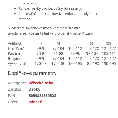
mikroklima.
Reflexní prvky pro bezpečný běh za tmy.
Sublimační potisk zachovává lehkost a prodyšnost
materiálu.
S výběrem správné velikosti Vám pomůže níže
uvedená
velikostní tabulka
pro pánský textil Mizuno.
Velikost
S
M
L
XL
XXL
Hruď(cm)
89-96
97-104
105-112
113-120
121-127
Pas (cm)
73-80
81-88
89-96
97-104
105-111
Boky(cm)
89-96
97-104
105-112
113-120
121-127
Výška (cm)
170-175
175-180
180-185
185-190
190-195
Doplňkové parametry
Kategorie
:
Běžecká trika
Záruka
:
2 roky
EAN
:
5059882859522
Určení
:
Pánské