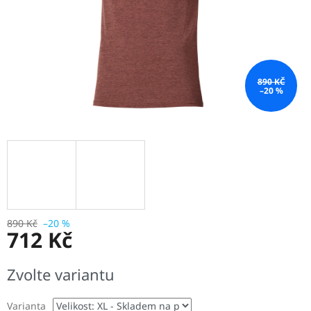
890 KČ
–20 %
890 Kč
–20 %
712 Kč
Měrná
Zvolte variantu
cena:
Varianta