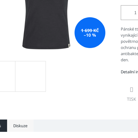
Pánské t
1 699 KČ
–10 %
vynikajíc
povětrno
ochranu p
antibakter
den.
Detailní 
TISK
s
Diskuze