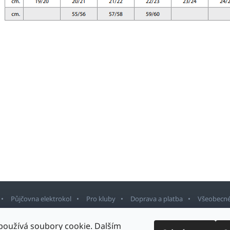
Půjčovna elektrokol
Pro kluby
Doprava a platba
Všeobecné
používá soubory cookie. Dalším