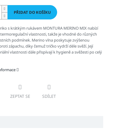
PŘIDAT DO KOŠÍKU
triko s krátkým rukávem MONTURA MERINO MIX
nabízí
í termoregulační vlastnosti, takže je vhodné do různých
stních podmínek. Merino vlna poskytuje zvýšenou
roti zápachu, díky čemuž tričko vydrží déle svěží. Její
iální vlastnosti dále přispívají k hygieně a svěžesti po celý
informace
ZEPTAT SE
SDÍLET