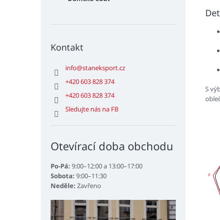
Det
Kontakt
info
@
staneksport.cz
+420 603 828 374
S vý
+420 603 828 374
oble
Sledujte nás na FB
Otevírací doba obchodu
Po-Pá:
9:00–12:00 a 13:00–17:00
Sobota:
9:00–11:30
Neděle:
Zavřeno