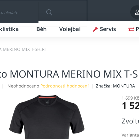
klistika
Běh
Volejbal
Servis
P
HLEDAT
A MERINO MIX T-SHIRT
iko MONTURA MERINO MIX T-S
Průměrné
Neohodnoceno
Podrobnosti hodnocení
Značka:
MONTURA
hodnocení
produktu
1 699 Kč
1 5
je
0,0
z
Měrná
Zvolt
5
cena:
hvězdiček.
Varianta