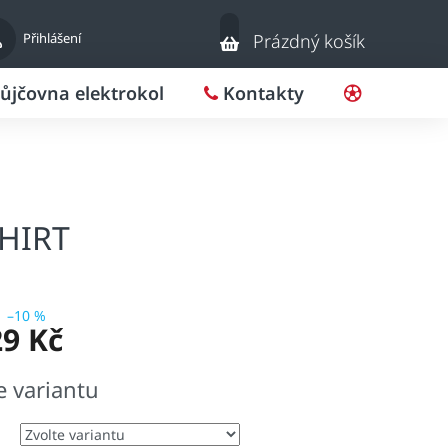
Nákupní
Přihlášení
Prázdný košík
košík
ůjčovna elektrokol
Kontakty
Pro klub
HIRT
–10 %
29 Kč
e variantu