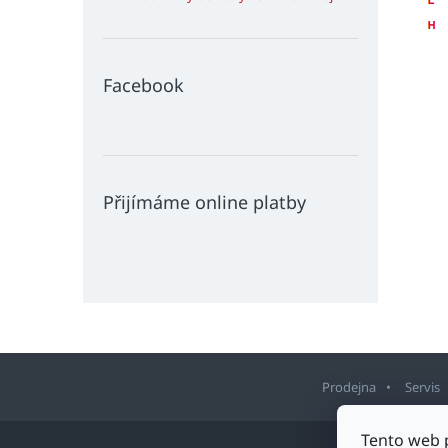
Facebook
Přijímáme online platby
Prodejna
Servis
Z
Tento web 