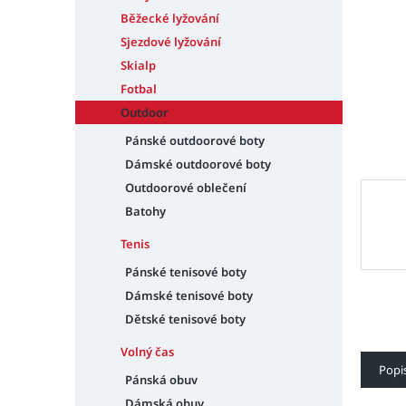
n
e
Běžecké lyžování
l
Sjezdové lyžování
Skialp
Fotbal
Outdoor
Pánské outdoorové boty
Dámské outdoorové boty
Outdoorové oblečení
Batohy
Tenis
Pánské tenisové boty
Dámské tenisové boty
Dětské tenisové boty
Volný čas
Popi
Pánská obuv
Dámská obuv