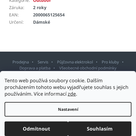
Kategorie
:
Outdoor
Záruka
:
2 roky
EAN
:
2000065125654
Určení
:
Dámské
Prodejna
Servis
Půjčovna elektrokol
Pro kluby
Doprava a platba
Všeobecné obchodní podmínky
Z
Tento web používá soubory cookie. Dalším
á
procházením tohoto webu vyjadřujete souhlas s jejich
p
používáním. Více informací
zde
.
Copyright 2026
Sport Staněk Turnov
. Všechna práva vyhrazena.
a
Upravit nastavení cookies
t
Nastavení
Design šablony vytvořil
Shoptetak.cz
&
Tomáš Hlad
.
í
Vytvořil Shoptet
Odmítnout
Souhlasím