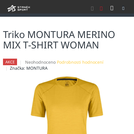
Přejít
NÁKU
na
obsah
KOŠÍK
Triko MONTURA MERINO
MIX T-SHIRT WOMAN
Průměrné
Neohodnoceno
Podrobnosti hodnocení
AKCE
hodnocení
Značka:
MONTURA
produktu
je
0,0
z
5
hvězdiček.