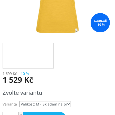
1 699 KČ
–10 %
1 699 Kč
–10 %
1 529 Kč
Měrná
Zvolte variantu
cena:
Varianta