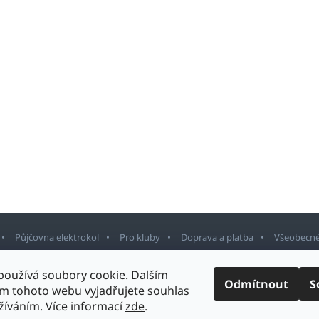
Půjčovna elektrokol
Pro kluby
Doprava a platba
Všeobecné
používá soubory cookie. Dalším
Odmítnout
S
m tohoto webu vyjadřujete souhlas
rnov
. Všechna práva vyhrazena.
Upravit nastavení cookies
Design šablony v
užíváním. Více informací
zde
.