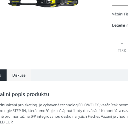
Vázání Fi
Detailní 
TISK
s
Diskuze
ailní popis produktu
dní vázání pro skating. Je vybavené technologií FLOWFLEX, vázání tak neome
nologie STEP-IN, která umožňuje našlápnutí boty do vázání. K montáži a nast
né pro montáž na IFP integrovanou desku na lyžích Fischer. Vázání je vhod
LD CUP.