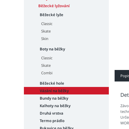
n
e
Běžecké lyžování
l
Běžecké lyže
Classic
Skate
Skin
Boty na běžky
Classic
Skate
Combi
Popi
Běžecké hole
Vázání na běžky
Det
Bundy na běžky
Kalhoty na běžky
Závo
tech
Druhá vrstva
Urče
Termo prádlo
WOR
Rukavice na běžky