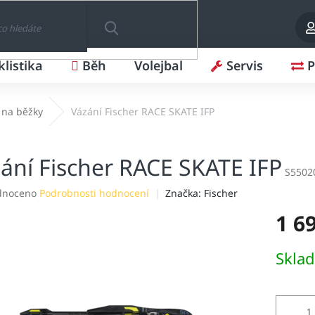
klistika
Běh
Volejbal
Servis
P
HLEDAT
 na běžky
Vázání Fischer RACE SKATE IFP
ání Fischer RACE SKATE IFP
S5502
né
dnoceno
Podrobnosti hodnocení
Značka:
Fischer
ení
1 6
tu
Měrná
Skla
cena:
ek.