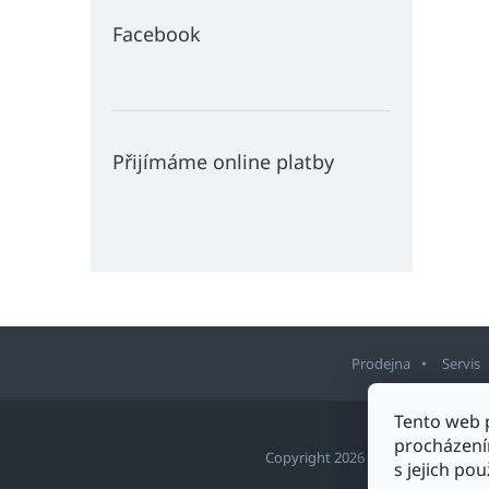
Facebook
Přijímáme online platby
Prodejna
Servis
Z
Tento web 
á
procházení
p
Copyright 2026
Sport Staněk Tu
s jejich po
a