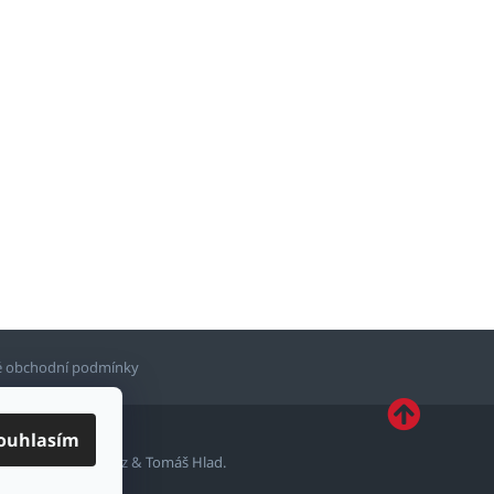
 obchodní podmínky
ouhlasím
ytvořil
Shoptetak.cz
&
Tomáš Hlad
.