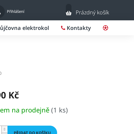
Nákupní
Přihlášení
Prázdný košík
košík
ůjčovna elektrokol
Kontakty
Pro klub
0
90 Kč
dem na prodejně
(1 ks)
PŘIDAT DO KOŠÍKU