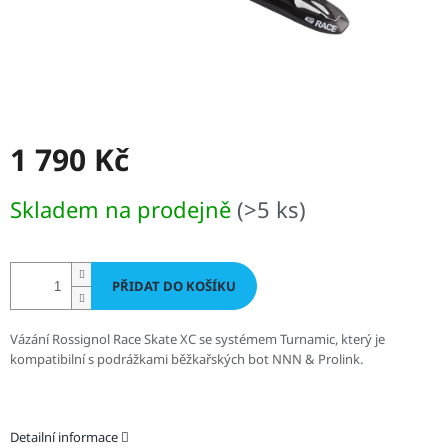
1 790 Kč
Měrná
Skladem na prodejně
(>5 ks)
cena:
PŘIDAT DO KOŠÍKU
Vázání Rossignol Race Skate XC se systémem Turnamic, který je
kompatibilní s podrážkami běžkařských bot NNN & Prolink.
Detailní informace