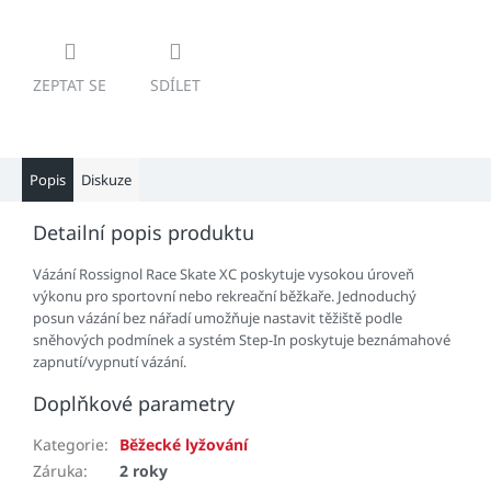
ZEPTAT SE
SDÍLET
Popis
Diskuze
Detailní popis produktu
Vázání Rossignol Race Skate XC poskytuje vysokou úroveň
výkonu pro sportovní nebo rekreační běžkaře. Jednoduchý
posun vázání bez nářadí umožňuje nastavit těžiště podle
sněhových podmínek a systém Step-In poskytuje beznámahové
zapnutí/vypnutí vázání.
Doplňkové parametry
Kategorie
:
Běžecké lyžování
Záruka
:
2 roky