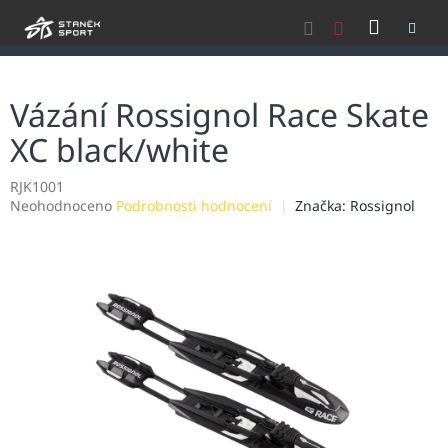
Přejít
NÁKU
na
obsah
KOŠÍK
Vázání Rossignol Race Skate
XC black/white
RJK1001
Průměrné
Neohodnoceno
Podrobnosti hodnocení
Značka:
Rossignol
hodnocení
produktu
je
0,0
z
5
hvězdiček.