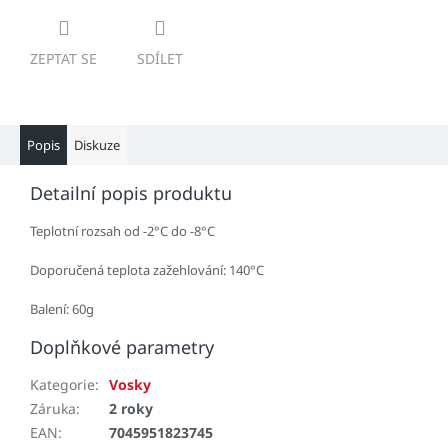
ZEPTAT SE
SDÍLET
Popis
Diskuze
Detailní popis produktu
Teplotní rozsah od -2°C do -8°C
Doporučená teplota zažehlování: 140°C
Balení: 60g
Doplňkové parametry
Kategorie
:
Vosky
Záruka
:
2 roky
EAN
:
7045951823745