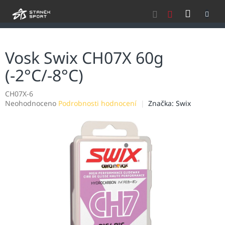
Přejít
NÁKU
na
obsah
KOŠÍK
Vosk Swix CH07X 60g
(-2°C/-8°C)
CH07X-6
Průměrné
Neohodnoceno
Podrobnosti hodnocení
Značka:
Swix
hodnocení
produktu
je
0,0
z
5
hvězdiček.