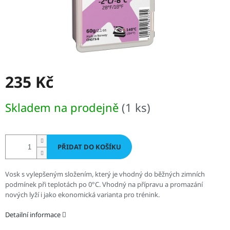
235 Kč
Měrná
Skladem na prodejně
(1 ks)
cena:
PŘIDAT DO KOŠÍKU
Vosk s vylepšeným složením, který je vhodný do běžných zimních
podmínek při teplotách po 0°C. Vhodný na přípravu a promazání
nových lyží i jako ekonomická varianta pro trénink.
Detailní informace