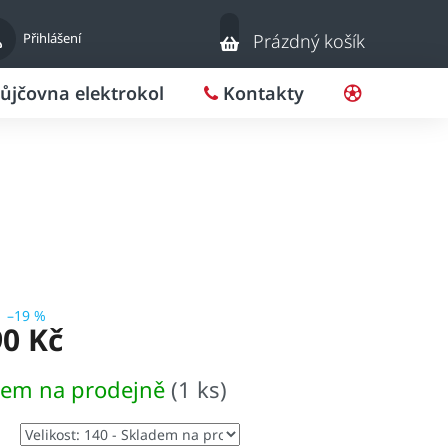
Nákupní
Přihlášení
Prázdný košík
košík
ůjčovna elektrokol
Kontakty
Pro klub
–19 %
90 Kč
dem na prodejně
(1 ks)