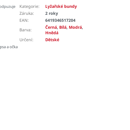
Kategorie
:
Lyžařské bundy
 odpuzuje
Záruka
:
2 roky
EAN
:
6419346517204
Černá
,
Bílá
,
Modrá
,
Barva
:
Hnědá
Určení
:
Dětské
apsa a očka