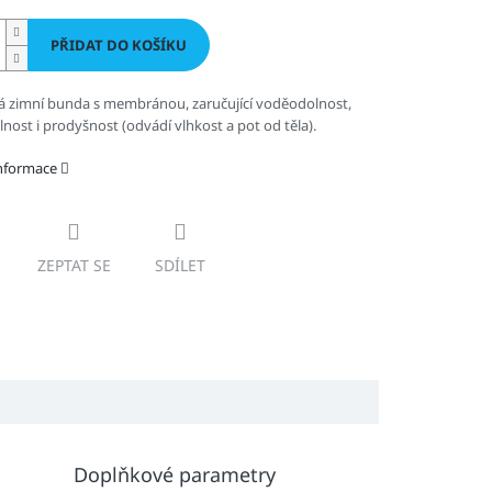
PŘIDAT DO KOŠÍKU
á zimní bunda s membránou, zaručující voděodolnost,
nost i prodyšnost (odvádí vlhkost a pot od těla).
informace
ZEPTAT SE
SDÍLET
Doplňkové parametry