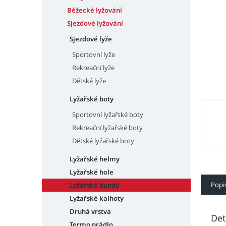
n
e
Běžecké lyžování
l
Sjezdové lyžování
Sjezdové lyže
Sportovní lyže
Rekreační lyže
Dětské lyže
Lyžařské boty
Sportovní lyžařské boty
Rekreační lyžařské boty
Dětské lyžařské boty
Lyžařské helmy
Lyžařské hole
Popi
Lyžařské bundy
Lyžařské kalhoty
Druhá vrstva
Det
Termo prádlo