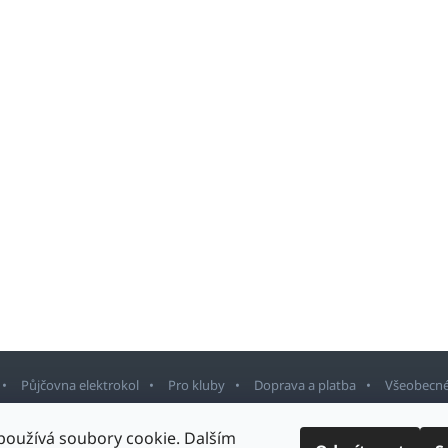
Půjčovna elektrokol
Pro kluby
Doprava a platba
Všeobecné
používá soubory cookie. Dalším