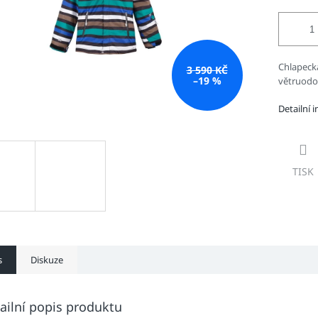
Chlapeck
3 590 KČ
–19 %
větruodol
Detailní 
TISK
s
Diskuze
ailní popis produktu