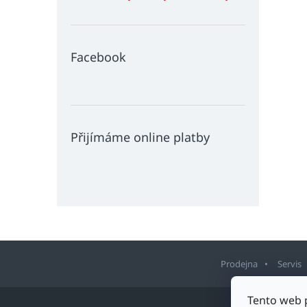
Facebook
Přijímáme online platby
Prodejna
Servis
Z
Tento web 