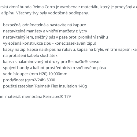
orská zimní bunda Reima Corro je vyrobena z materiálu, který je prodyšný a
 a špínu. Všechny švy byly vodotěsně podlepeny.
bezpečná, odnímatelná a nastavitelná kapuce
nastavitelné manžety a vnitřní manžety z lycry
nastavitelný lem, sněžný pás v pase proti pronikání sněhu
vylepšená konstrukce zipu - konec zasekávání zipu!
kapsy na zip, kapsa na skipas na rukávu, kapsa na brýle, vnitřní náprsní k
na protažení kabelu sluchátek
kapsa s nalaminovanými druky pro ReimaGo® sensor
spojení bundy a kalhot prostřednictvím sněhového pásu
vodní sloupec (mm H20) 10 000mm
prodyšnost (g/m2/24h) 5000
použité zateplení Reima® Flex insulation 140g
hní materiál: membrána Reimatec® 179