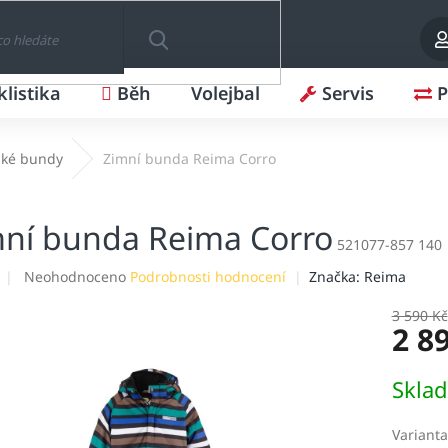
klistika
Běh
Volejbal
Servis
P
HLEDAT
ské bundy
Zimní bunda Reima Corro
ní bunda Reima Corro
521077-857 140
Průměrné
Neohodnoceno
Podrobnosti hodnocení
Značka:
Reima
hodnocení
produktu
3 590 Kč
2 8
je
0,0
z
Měrná
Skla
5
cena:
hvězdiček.
Varianta