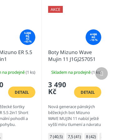
AKCE
1 390
4 190
KČ
KČ
AŽ
–16 %
–43 %
Mizuno ER 5.5
Boty Mizuno Wave
in1
Mujin 11 J1GJ257051
1509
Další
m na prodejně
(1 ks)
Skladem na prodejně
(1 ks)
produkt
0
3 490
Kč
DETAIL
DETAIL
ěžecké šortky
Nová generace pánských
 5.5 2in1 Short
běžeckých bot Mizuno
mální pohodlí a
WAVE MUJIN 11 nabízí ještě
 pohybu.
vyšší míru tlumení a návratu
energie, díky novému
materiálu MIZUNO ENERZY
)
L
42)
10 (44,5)
10,5 (45)
7 (40,5)
7,5 (41)
8 (42)
8,5 (42,5)
9 (43)
9