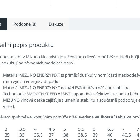
tlumením, stabilitou,...
mezi tlumením, stabilitou,...
s
Podobné (8)
Diskuze
ailní popis produktu
nostní obuv Mizuno Neo Vista je určena pro cílevědomé běžce, kteří chtějí zkv
 pokukují po závodních modelech obuvi.
Materiál MIZUNO ENERZY NXT (s příměsí dusíku) v horní části mezipodešv
míru využítí energie z dopadu.
Materiál MIZUNO ENERZY NXT na bázi EVA dodává nášlapu stabilitu.
Technologie SMOOTH SPEED ASSIST napomáhá zefektivnit techniku běhu 
MIZUNO vlnová deska zajišťuje tlumení a stabilitu a současně podporuje e
vpřed.
běrem správné velikosti Vám pomůže níže uvedená
velikostní tabulka
pro
3
3,5
4
4,5
5
5,5
6
6,5
7
7
35
36
36,5
37
38
38,5
39
40
40,5
4