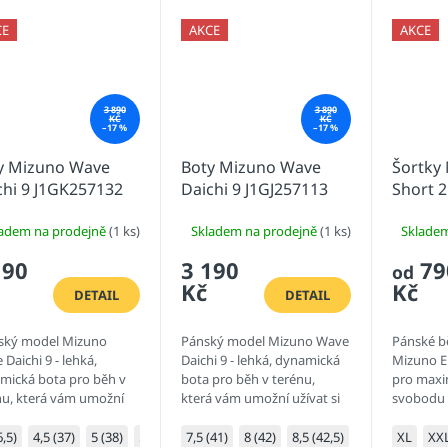
CE
AKCE
AKCE
3 890
3 890
KČ
KČ
–17 %
–17 %
y Mizuno Wave
Boty Mizuno Wave
Šortky 
chi 9 J1GK257132
Daichi 9 J1GJ257113
Short 2
J2GBB0
ladem na prodejně
(1 ks)
Skladem na prodejně
(1 ks)
Sklade
190
3 190
79
od
Kč
Kč
DETAIL
DETAIL
ký model Mizuno
Pánský model Mizuno Wave
Pánské b
Daichi 9 - lehká,
Daichi 9 - lehká, dynamická
Mizuno ER
mická bota pro běh v
bota pro běh v terénu,
pro maxi
nu, která vám umožní
která vám umožní užívat si
svobodu
t si rozmanité terény s
rozmanité terény s
nalou rovnováhou
dokonalou rovnováhou
6,5)
4,5 (37)
5 (38)
5,5 (38,5)
7,5 (41)
6 (39)
8 (42)
6,5 (40)
8,5 (42,5)
7 (40,5)
9 (43)
7,5 (41)
XL
9,5 (44
XX
8 (