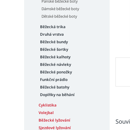
n
Pánské běžecké boty
e
Dámské běžecké boty
l
Dětské běžecké boty
Běžecká trika
Druhá vrstva
Běžecké bundy
Běžecké šortky
Běžecké kalhoty
Běžecké návleky
Běžecké ponožky
Funkční prádlo
Běžecké batohy
Doplňky na běhání
Cyklistika
Volejbal
Běžecké lyžování
Souvi
Sjezdové lyžování