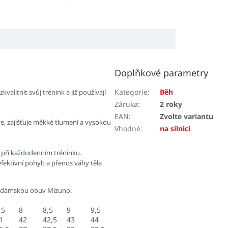
NXT v horní části
mezipodešve....
Doplňkové parametry
Kategorie
:
Běh
alitnit svůj trénink a již používají
Záruka
:
2 roky
EAN
:
Zvolte variantu
e, zajišťuje měkké tlumení a vysokou
Vhodné
:
na silnici
při každodenním tréninku.
fektivní pohyb a přenos váhy těla
 dámskou obuv Mizuno.
,5
8
8,5
9
9,5
1
42
42,5
43
44