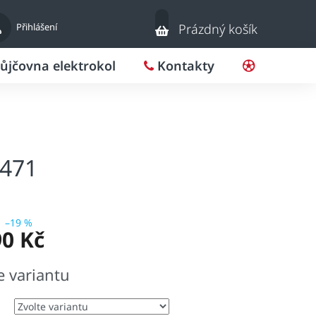
Nákupní
Přihlášení
Prázdný košík
košík
ůjčovna elektrokol
Kontakty
Pro klub
3471
–19 %
90 Kč
e variantu