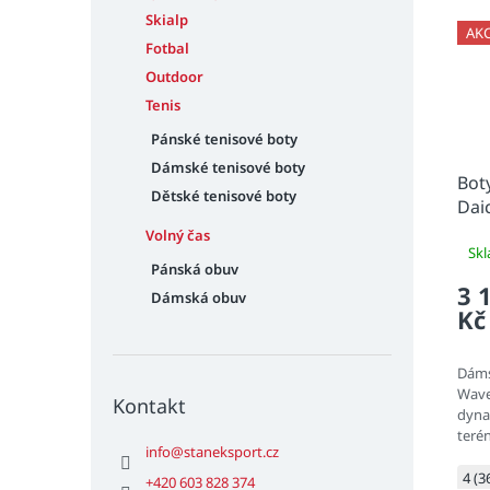
Skialp
AK
Fotbal
Outdoor
Tenis
Pánské tenisové boty
Dámské tenisové boty
Bot
Dětské tenisové boty
Dai
Volný čas
Sk
Pánská obuv
3 
Dámská obuv
Kč
Dáms
Wave 
Kontakt
dyna
teré
info
@
staneksport.cz
užíva
doko
4 (3
+420 603 828 374