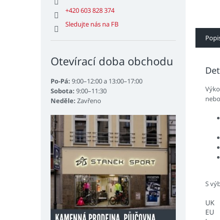
mezi 
+420 603 828 374
Sledujte nás na FB
Popi
Otevírací doba obchodu
Det
Po-Pá:
9:00–12:00 a 13:00–17:00
Výkon
Sobota:
9:00–11:30
nebo
Neděle:
Zavřeno
S vý
UK
EU