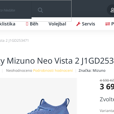
klistika
Běh
Volejbal
Servis
P
HLEDAT
sta 2 J1GD253471
y Mizuno Neo Vista 2 J1GD25
Průměrné
Neohodnoceno
Podrobnosti hodnocení
Značka:
Mizuno
hodnocení
produktu
4 590 Kč
3 6
je
0,0
z
Měrná
Zvolt
5
cena:
hvězdiček.
Varianta