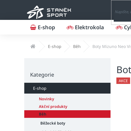
Přejít
na
obsah
E-shop
Elektrokola
Cy
Domů
E-shop
Běh
Boty Mizuno Neo Vi
P
Bot
o
Přeskočit
s
Kategorie
kategorie
t
AKCE
r
E-shop
a
n
Novinky
n
Akční produkty
í
Běh
p
Běžecké boty
a