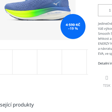
Jedinečn
4 590 KČ
–19 %
Váš výko
Smooth S
lehkost 
ENERZY N
a návrat
EVA, ve s
Detailní 
TISK
sející produkty