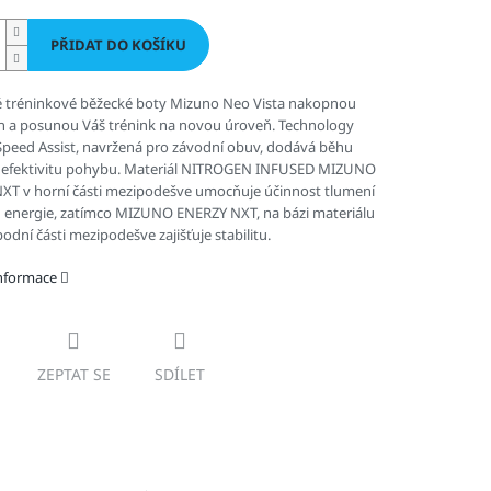
PŘIDAT DO KOŠÍKU
é tréninkové běžecké boty Mizuno Neo Vista nakopnou
n a posunou Váš trénink na novou úroveň. Technology
peed Assist, navržená pro závodní obuv, dodává běhu
a efektivitu pohybu. Materiál NITROGEN INFUSED MIZUNO
XT v horní části mezipodešve umocňuje účinnost tlumení
u energie, zatímco MIZUNO ENERZY NXT, na bázi materiálu
podní části mezipodešve zajišťuje stabilitu.
informace
ZEPTAT SE
SDÍLET