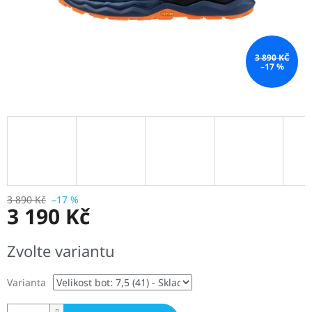
3 890 KČ
–17 %
3 890 Kč
–17 %
3 190 Kč
Měrná
Zvolte variantu
cena:
Varianta