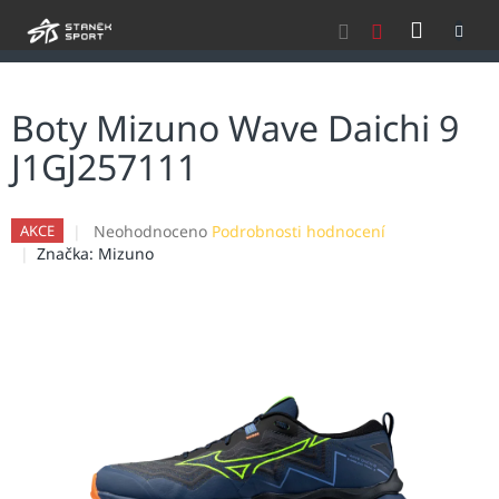
Přejít
NÁKU
na
obsah
KOŠÍK
Boty Mizuno Wave Daichi 9
J1GJ257111
Průměrné
Neohodnoceno
Podrobnosti hodnocení
AKCE
hodnocení
Značka:
Mizuno
produktu
je
0,0
z
5
hvězdiček.