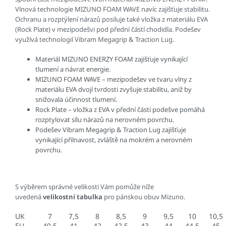
Vlnová technologie MIZUNO FOAM WAVE navíc zajišťuje stabilitu.
Ochranu a rozptýlení nárazů posiluje také vložka z materiálu EVA
(Rock Plate) v mezipodešvi pod přední částí chodidla. Podešev
využívá technologií Vibram Megagrip & Traction Lug.
Materiál MIZUNO ENERZY FOAM zajišťuje vynikající
tlumení a návrat energie.
MIZUNO FOAM WAVE – mezipodešev ve tvaru vlny z
materiálu EVA dvojí tvrdosti zvyšuje stabilitu, aniž by
snižovala účinnost tlumení.
Rock Plate – vložka z EVA v přední části podešve pomáhá
rozptylovat sílu nárazů na nerovném povrchu.
Podešev Vibram Megagrip & Traction Lug zajišťuje
vynikající přilnavost, zvláště na mokrém a nerovném
povrchu.
S výběrem správné velikosti Vám pomůže níže
uvedená
velikostní tabulka
pro pánskou obuv Mizuno.
UK
7
7,5
8
8,5
9
9,5
10
10,5
EU
40,5
41
42
42,5
43
44
44,5
45