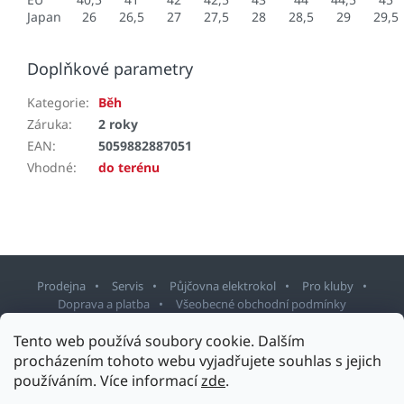
Japan
26
26,5
27
27,5
28
28,5
29
29,5
Doplňkové parametry
Kategorie
:
Běh
Záruka
:
2 roky
EAN
:
5059882887051
Vhodné
:
do terénu
Prodejna
Servis
Půjčovna elektrokol
Pro kluby
Doprava a platba
Všeobecné obchodní podmínky
Tento web používá soubory cookie. Dalším
Z
procházením tohoto webu vyjadřujete souhlas s jejich
á
používáním. Více informací
zde
.
p
Copyright 2026
Sport Staněk Turnov
. Všechna práva vyhrazena.
a