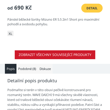
690 Kč
od
DETAIL
Pánské běžecké šortky Mizuno ER 5.5 2in1 Short pro maximální
pohodlí a svobodu pohybu.
XL
ZOBRAZIT VŠECHNY SOUVISEJÍCÍ PRODUKTY
Popis
Podobné (8)
Diskuze
Detailní popis produktu
Podmaňte si terén v této obuvi pečlivě konstruované pro
rozmanitý terén. WAVE DAICHI 9 má všechny skvělé vlastnosti,
které od trailové běžecké obuvi očekáváte: tlumení nárazů,
stabilitu, nízkou váhu a vynikající přilnavost podešve. Patní část a
spodní část mezipodešve tvoří materiál MIZUNO ENERZY FOAM.