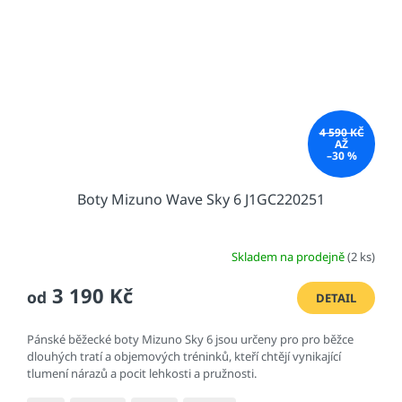
4 590 KČ
AŽ
–30 %
Boty Mizuno Wave Sky 6 J1GC220251
Skladem na prodejně
(2 ks)
3 190 Kč
od
DETAIL
Pánské běžecké boty Mizuno Sky 6 jsou určeny pro pro běžce
dlouhých tratí a objemových tréninků, kteří chtějí vynikající
tlumení nárazů a pocit lehkosti a pružnosti.