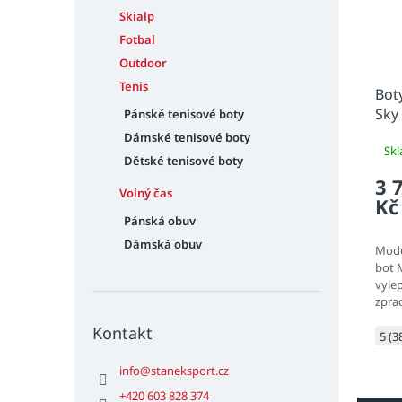
Skialp
Fotbal
Outdoor
Tenis
Bot
Sky
Pánské tenisové boty
Dámské tenisové boty
Sk
Dětské tenisové boty
3 
Volný čas
Kč
Pánská obuv
Dámská obuv
Mode
bot 
vylep
zpra
dopřá
Kontakt
se vz
5 (3
mezip
info
@
staneksport.cz
+420 603 828 374