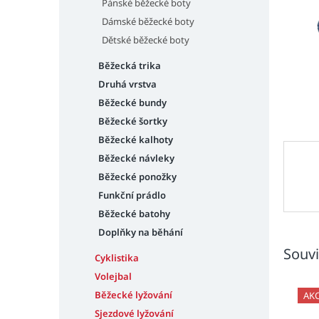
n
Pánské běžecké boty
e
Dámské běžecké boty
l
Dětské běžecké boty
Běžecká trika
Druhá vrstva
Běžecké bundy
Běžecké šortky
Běžecké kalhoty
Běžecké návleky
Běžecké ponožky
Funkční prádlo
Běžecké batohy
Doplňky na běhání
Souvi
Cyklistika
Volejbal
Běžecké lyžování
AK
Sjezdové lyžování