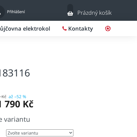
Nákupní
Přihlášení
Prázdný košík
košík
ůjčovna elektrokol
Kontakty
Pro klub
183116
 Kč
až –52 %
1 790 Kč
e variantu