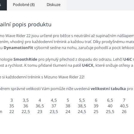
s
Podobné (8)
Diskuze
ailní popis produktu
no Wave Rider 22 jsou určené pro běžce s neutrální až supinačním nášlapem
ením, vhodný pro každodenní trénink a každou trať. Díky prodyšnému mat
ku
DynamotionFit
výborně sedne na nohu, zaručuje pohodlí a pocit lehkost
nologie
SmoothRide
pro plynulý přechod z dopadu do odrazu. Lehčí
U4iC
ost a rychlost. K tomu přidané tlumení na patě
U4iCX,
které snižuje otřesy a
te si každodenní trénink s Mizuno Wave Rider 22!
běrem správné velikosti Vám pomůže níže uvedená
velikostní tabulka
pro
3
3,5
4
4,5
5
5,5
6
6,5
7
35
36
36,5
37
38
38,5
39
40
40,5
an
22
22,5
23
23,5
24
24,5
25
25,5
26