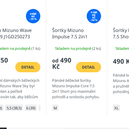
1 190
4 690
KČ
KČ
AŽ
–20 %
–58 %
y Mizuno Wave
Šortky Mizuno
Šortky
 9 J1GD250273
Impulse 7.5 2in1
7.5 Sho
J2GB907209
ladem na prodejně
(1 ks)
Skladem na prodejně
(2 ks)
Sklade
750
490
490 
od
Kč
DETAIL
DETAIL
Pánské b
l dámských běžeckých
Pánské běžecké šortky
Mizuno Al
Mizuno Wave Sky byl
Mizuno Impulse Core 7.5
a pružné
šen a pečlivě
2in1 Short pro maximální
pohodlný
cován tak, aby běžcům
pohodlí a svobodu pohybu.
l při běhu pocit jakoby
nášeli. Horní část
8)
5,5 (38,5)
6 (39)
6,5 (40)
M
7 (40,5)
7,5 (41)
XL
odešve v nové verzi...