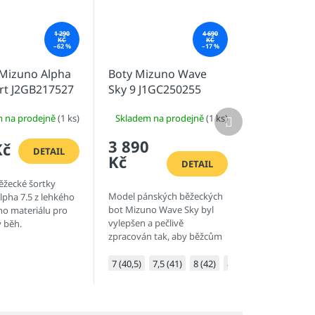
1 290
4 690
KČ
KČ
–62 %
–17 %
 Mizuno Alpha
Boty Mizuno Wave
rt J2GB217527
Sky 9 J1GC250255
Další
m na prodejně
(1 ks)
Skladem na prodejně
(1 ks)
produkt
3 890
Kč
DETAIL
Kč
DETAIL
ěžecké šortky
Model pánských běžeckých
pha 7.5 z lehkého
bot Mizuno Wave Sky byl
ho materiálu pro
vylepšen a pečlivě
 běh.
zpracován tak, aby běžcům
dopřál při běhu pocit jakoby
se vznášeli. Horní část
7 (40,5)
7,5 (41)
8 (42)
8,5 (42,5)
9 (43)
9
mezipodešve v nové verzi...