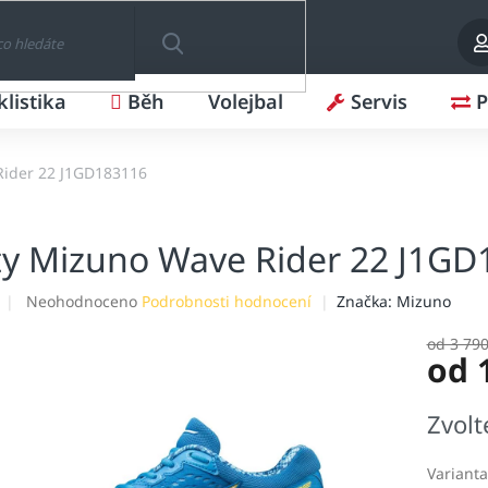
klistika
Běh
Volejbal
Servis
P
HLEDAT
Rider 22 J1GD183116
y Mizuno Wave Rider 22 J1GD
Průměrné
Neohodnoceno
Podrobnosti hodnocení
Značka:
Mizuno
hodnocení
produktu
od 3 790
od
je
0,0
z
Měrná
Zvolt
5
cena:
hvězdiček.
Varianta