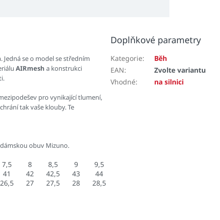
Doplňkové parametry
Kategorie
:
Běh
. Jedná se o model se středním
eriálu
AIRmesh
a konstrukci
EAN
:
Zvolte variantu
i.
Vhodné
:
na silnici
mezipodešev pro vynikající tlumení,
 chrání tak vaše klouby. Te
 dámskou obuv Mizuno.
7,5
8
8,5
9
9,5
41
42
42,5
43
44
26,5
27
27,5
28
28,5