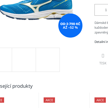
Dámské b
OD 3 790 KČ
AŽ –52 %
každodenn
zpevněný
Detailní 
TISK
sející produkty
CE
AKCE
AKCE