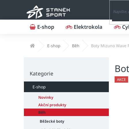
Přejít
na
obsah
E-shop
Elektrokola
Cy
Domů
E-shop
Běh
Boty Mizuno Wave 
P
Bot
o
Přeskočit
s
Kategorie
kategorie
t
AKCE
r
E-shop
a
n
Novinky
n
Akční produkty
í
Běh
p
Běžecké boty
a