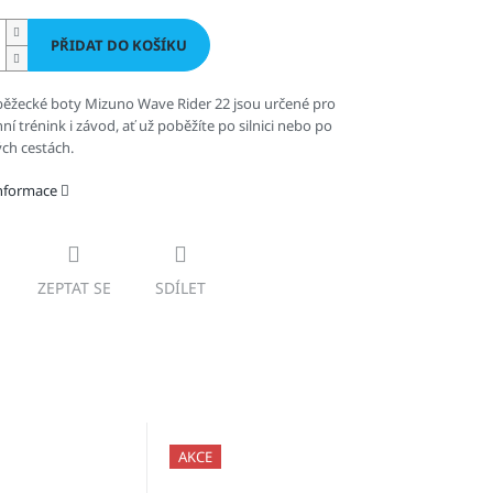
PŘIDAT DO KOŠÍKU
ěžecké boty Mizuno Wave Rider 22 jsou určené pro
í trénink i závod, ať už poběžíte po silnici nebo po
ch cestách.
informace
ZEPTAT SE
SDÍLET
AKCE