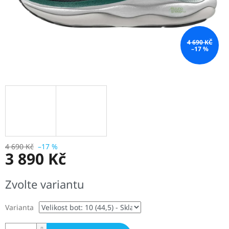
4 690 KČ
–17 %
4 690 Kč
–17 %
3 890 Kč
Měrná
Zvolte variantu
cena:
Varianta