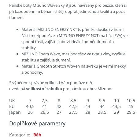
Pánské boty Mizuno Wave Sky 9 jsou navrženy pro běžce, kteří si
při každodenním běhání chtějí dopřát jedinečnou kvalitu a pocit
tlumení.
Materiál MIZUNO ENERZY NXT (s příměsí dusíku) v horní
části mezipodešve a MIZUNO ENERZY NXT (na bázi EVA) ve
spodní části, zajišťují obuvi ideální poměr tlumení a
stability.
MIZUNO Foam Wave, mezipodešev ve tvaru vlny, zvyšuje
stabilitu a zajišťuje tlumení.
Materiál Smooth Stretch Woven na svršku je velmi měkký
a pohodlný.
S výběrem správné velikosti Vám pomůže níže
uvedená
velikostní tabulka
pro pánskou obuv Mizuno.
UK
7
7,5
8
8,5
9
9,5
10
10,5
EU
40,5
41
42
42,5
43
44
44,5
45
Japan
26
26,5
27
27,5
28
28,5
29
29,5
Doplňkové parametry
Kategorie
:
Běh