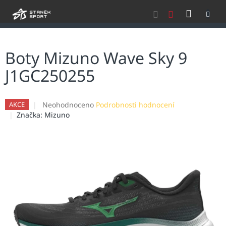
Přejít
NÁKU
na
obsah
KOŠÍK
Boty Mizuno Wave Sky 9
J1GC250255
Průměrné
Neohodnoceno
Podrobnosti hodnocení
AKCE
hodnocení
Značka:
Mizuno
produktu
je
0,0
z
5
hvězdiček.