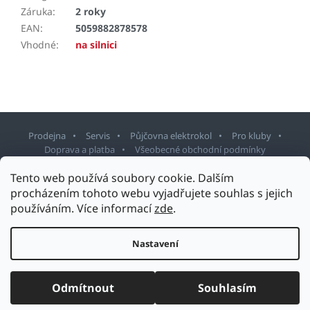
Záruka
:
2 roky
EAN
:
5059882878578
Vhodné
:
na silnici
Prodejna
Servis
Půjčovna elektrokol
Pro kluby
Doprava a platba
Všeobecné obchodní podmínky
Tento web používá soubory cookie. Dalším
Z
procházením tohoto webu vyjadřujete souhlas s jejich
á
používáním. Více informací
zde
.
p
Copyright 2026
Sport Staněk Turnov
. Všechna práva vyhrazena.
a
Upravit nastavení cookies
t
Nastavení
Design šablony vytvořil
Shoptetak.cz
&
Tomáš Hlad
.
í
Vytvořil Shoptet
Odmítnout
Souhlasím