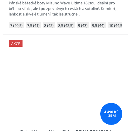
Pánské běžecké boty Mizuno Wave Ultima 16 jsou ideální pro
běh po silnici, ale i po zpevněných cestách a šotolině. Komfort,
lehkost a skvělé tlumení, tak lze stručně...
7 (40,5)
7,5 (41)
8 (42)
8,5 (42,5)
9 (43)
9,5 (44)
10 (44,5)
1
AKCE
4 490 KČ
–35 %