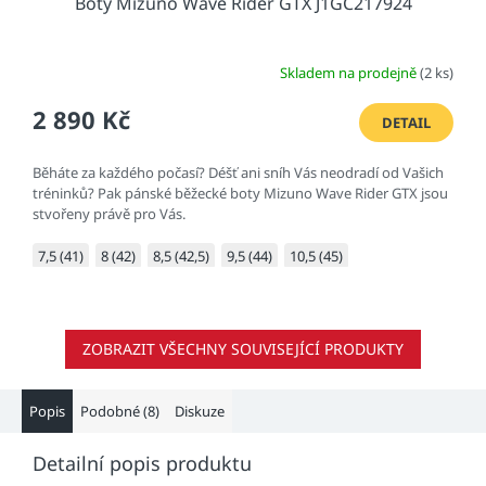
Boty Mizuno Wave Rider GTX J1GC217924
Skladem na prodejně
(2 ks)
2 890 Kč
DETAIL
Běháte za každého počasí? Déšť ani sníh Vás neodradí od Vašich
tréninků? Pak pánské běžecké boty Mizuno Wave Rider GTX jsou
stvořeny právě pro Vás.
7,5 (41)
8 (42)
8,5 (42,5)
9,5 (44)
10,5 (45)
ZOBRAZIT VŠECHNY SOUVISEJÍCÍ PRODUKTY
Popis
Podobné (8)
Diskuze
Detailní popis produktu