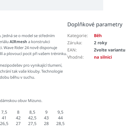
Doplňkové parametry
Kategorie
:
Běh
. Jedná se o model se středním
eriálu
AIRmesh
a konstrukci
Záruka
:
2 roky
i. Wave Rider 24
nově disponuje
EAN
:
Zvolte variantu
 a plovoucí pocit při vašem tréninku.
Vhodné
:
na silnici
ezipodešev pro vynikající tlumení,
 chrání tak vaše klouby. Technologie
 dobu běhu v suchu.
 dámskou obuv Mizuno.
7,5
8
8,5
9
9,5
41
42
42,5
43
44
26,5
27
27,5
28
28,5