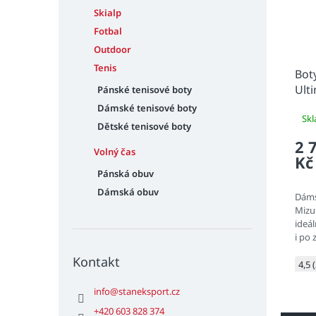
Skialp
Fotbal
Outdoor
Tenis
Bot
Ult
Pánské tenisové boty
Dámské tenisové boty
Sk
Dětské tenisové boty
2 
Volný čas
Kč
Pánská obuv
Dámská obuv
Dáms
Mizu
ideál
i po
šotol
Kontakt
skvěl
4,5 
struč
info
@
staneksport.cz
+420 603 828 374