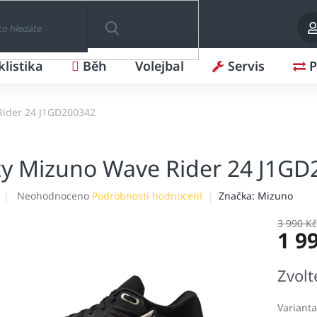
klistika
Běh
Volejbal
Servis
P
HLEDAT
Rider 24 J1GD200342
y Mizuno Wave Rider 24 J1GD
Průměrné
Neohodnoceno
Podrobnosti hodnocení
Značka:
Mizuno
hodnocení
produktu
3 990 Kč
1 9
je
0,0
z
Měrná
Zvolt
5
cena:
hvězdiček.
Varianta