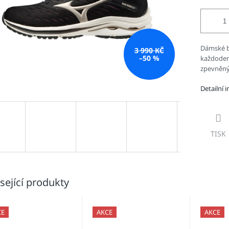
Dámské b
3 990 KČ
–50 %
každodenn
zpevněný
Detailní 
TISK
sející produkty
CE
AKCE
AKCE