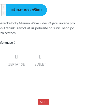
PŘIDAT DO KOŠÍKU
ěžecké boty Mizuno Wave Rider 24 jsou určené pro
í trénink i závod, ať už poběžíte po silnici nebo po
ch cestách.
informace
ZEPTAT SE
SDÍLET
AKCE