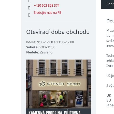
Popi
+420 603 828 374
Sledujte nás na FB
Det
Otevírací doba obchodu
Mizu
tlum
svrš
Po-Pá:
9:00–12:00 a 13:00–17:00
inov
Sobota:
9:00–11:30
Neděle:
Zavřeno
Tech
lehk
Inte
Užij
S vý
UK
EU
Jap