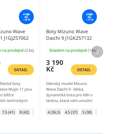
4 190
3 890
KČ
KČ
–16 %
–17 %
izuno Wave
Boty Mizuno Wave
1 J1GJ257062
Daichi 9 J1GK257132
Další
m na prodejně
(2 ks)
Skladem na prodejně
(1 ks)
produkt
0
3 190
Kč
DETAIL
DETAIL
ěžecké boty
Dámský model Mizuno
ave Mujin 11 jsou
Wave Daichi 9 - lehká,
ro běžce
dynamická bota pro běh v
ích technických
terénu, která vám umožní
erénu. Maximální
užívat si rozmanité terény s
 odolnost - to jsou
dokonalou rovnováhou
(45)
7,5 (41)
11 (46)
8 (42)
9 (43)
4 (36,5)
9,5 (44)
4,5 (37)
10 (44,5)
5 (38)
10,5 (45)
5,5 (38,5)
11 (46)
6 (39)
11,5 (46
6
ributy tohoto
mezi tlumením, stabilitou,...