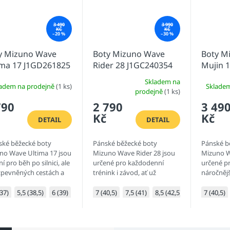
3 490
3 990
KČ
KČ
–20 %
–30 %
y Mizuno Wave
Boty Mizuno Wave
Boty M
ima 17 J1GD261825
Rider 28 J1GC240354
Mujin 1
Skladem na
ladem na prodejně
(1 ks)
Sklade
Průměrné
prodejně
(1 ks)
hodnocení
790
2 790
3 49
produktu
Kč
Kč
je
DETAIL
DETAIL
1,0
z
ké běžecké boty
Pánské běžecké boty
Pánské b
5
no Wave Ultima 17 jsou
Mizuno Wave Rider 28 jsou
Mizuno W
hvězdiček.
ní pro běh po silnici, ale
určené pro každodenní
určené p
 zpevněných cestách a
trénink i závod, ať už
náročnějš
ině. Komfort, lehkost a
poběžíte po silnici nebo po
tratí v t
é tlumení, tak lze
zpevněných cestách.
tlumení a
(37)
5,5 (38,5)
6 (39)
6,5 (40)
7 (40,5)
7 (40,5)
7,5 (41)
7,5 (41)
8,5 (42,5)
9 (43)
7 (40,5)
10,5 
ně...
hlavní at
modelu.