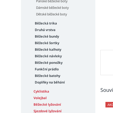
n
Pánské běžecké boty
e
Dámské běžecké boty
l
Dětské běžecké boty
Běžecká trika
Druhá vrstva
Běžecké bundy
Běžecké šortky
Běžecké kalhoty
Běžecké návleky
Běžecké ponožky
Funkční prádlo
Běžecké batohy
Doplňky na běhání
Souvi
Cyklistika
Volejbal
Běžecké lyžování
AK
Sjezdové lyžování