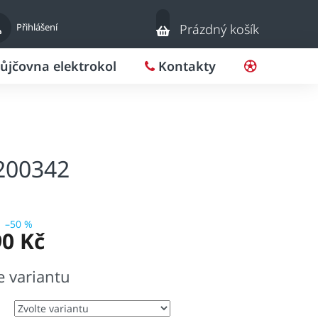
Nákupní
Přihlášení
Prázdný košík
košík
ůjčovna elektrokol
Kontakty
Pro klub
200342
–50 %
90 Kč
e variantu