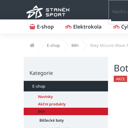
Přejít
na
obsah
E-shop
Elektrokola
Cy
Domů
E-shop
Běh
Boty Mizuno Wave 
P
Bot
o
Přeskočit
s
Kategorie
kategorie
t
AKCE
r
E-shop
a
n
Novinky
n
Akční produkty
í
Běh
p
Běžecké boty
a