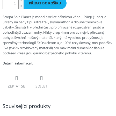
PŘIDAT DO KOŠÍKU
Scarpa Spin Planet je model s velice příznivou váhou 290gr (1 pár) je
určený na běhy tipu ultra trail, skymarathon a dlouhé tréninkové
výběhy. Širší střih v přední části pro přirozené rozprostření prstů a
pohodlnější usazení nohy. Nízký drop 4mm pro co nejvíc přirozený
pohyb. Svrchní mešový materiál, který má vysokou prodyšnost je
zpevněný technologií EXOskeleton a je 100% recyklovaný, mezipodešev
EVA (z 45% recyklovaný materiál) pro maximalní tlumení došlapu a
podešev Presa jsou garancí bezpečného pohybu v terénu.
Detailní informace
ZEPTAT SE
SDÍLET
Související produkty