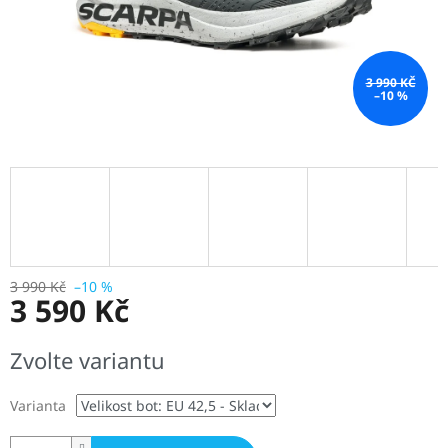
3 990 KČ
–10 %
3 990 Kč
–10 %
3 590 Kč
Měrná
Zvolte variantu
cena:
Varianta