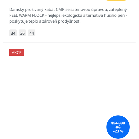
Dámský prošívaný kabát CMP se saténovou úpravou, zateplený
FEEL WARM FLOCK - nejlepší ekologická alternativa husího peří -
poskytuje teplo a zároveň prodyšnost.
34
36
44
AKCE
194 990
KČ
–23 %