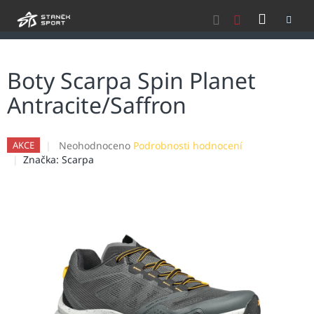
Přejít
NÁKU
na
obsah
KOŠÍK
Boty Scarpa Spin Planet
Antracite/Saffron
Průměrné
Neohodnoceno
Podrobnosti hodnocení
AKCE
hodnocení
Značka:
Scarpa
produktu
je
0,0
z
5
hvězdiček.