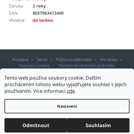
Záruka
:
2 roky
EAN
:
8057963413400
Vhodné
:
do terénu
Prodejna
Servis
Půjčovna elektrokol
Pro kluby
Doprava a platba
Všeobecné obchodní podmínky
Tento web používá soubory cookie. Dalším
Z
procházením tohoto webu vyjadřujete souhlas s jejich
á
používáním. Více informací
zde
.
p
Copyright 2026
Sport Staněk Turnov
. Všechna práva vyhrazena.
a
Upravit nastavení cookies
t
Nastavení
Design šablony vytvořil
Shoptetak.cz
&
Tomáš Hlad
.
í
Vytvořil Shoptet
Odmítnout
Souhlasím