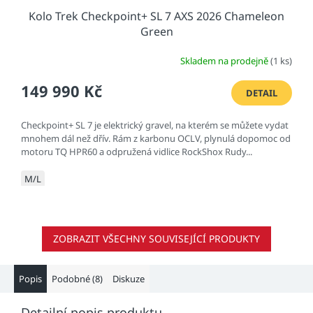
Kolo Trek Checkpoint+ SL 7 AXS 2026 Chameleon
Green
Skladem na prodejně
(1 ks)
149 990 Kč
DETAIL
Checkpoint+ SL 7 je elektrický gravel, na kterém se můžete vydat
mnohem dál než dřív. Rám z karbonu OCLV, plynulá dopomoc od
motoru TQ HPR60 a odpružená vidlice RockShox Rudy...
M/L
ZOBRAZIT VŠECHNY SOUVISEJÍCÍ PRODUKTY
Popis
Podobné (8)
Diskuze
Detailní popis produktu