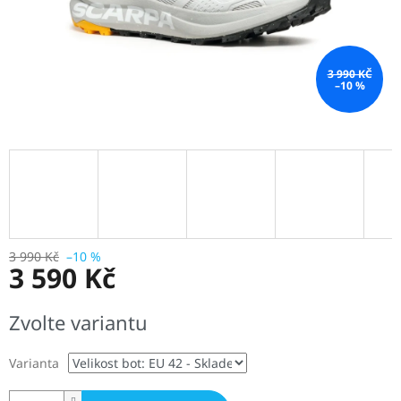
3 990 KČ
–10 %
3 990 Kč
–10 %
3 590 Kč
Měrná
Zvolte variantu
cena:
Varianta