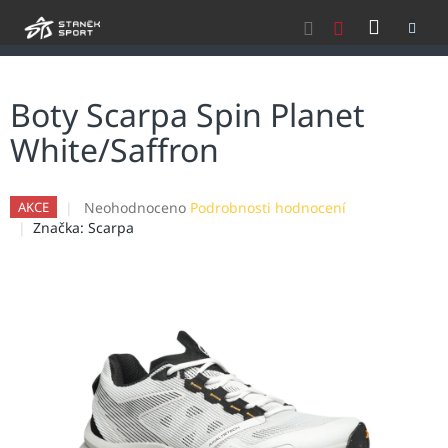
Přejít
NÁKU
na
obsah
KOŠÍK
Boty Scarpa Spin Planet
White/Saffron
Průměrné
Neohodnoceno
Podrobnosti hodnocení
AKCE
hodnocení
Značka:
Scarpa
produktu
je
0,0
z
5
hvězdiček.