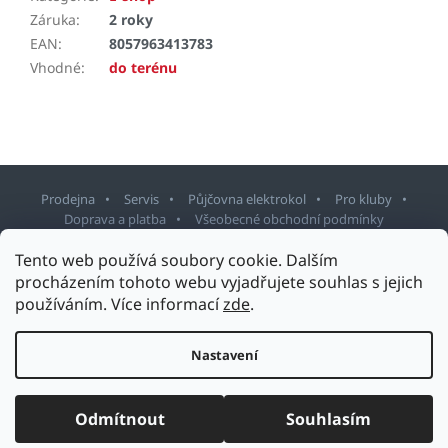
Záruka
:
2 roky
EAN
:
8057963413783
Vhodné
:
do terénu
Prodejna
Servis
Půjčovna elektrokol
Pro kluby
Doprava a platba
Všeobecné obchodní podmínky
Tento web používá soubory cookie. Dalším
Z
procházením tohoto webu vyjadřujete souhlas s jejich
á
používáním. Více informací
zde
.
p
Copyright 2026
Sport Staněk Turnov
. Všechna práva vyhrazena.
a
Upravit nastavení cookies
t
Nastavení
Design šablony vytvořil
Shoptetak.cz
&
Tomáš Hlad
.
í
Vytvořil Shoptet
Odmítnout
Souhlasím