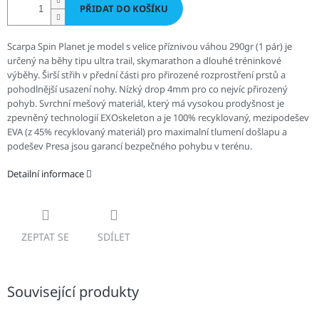
PŘIDAT DO KOŠÍKU
Scarpa Spin Planet je model s velice příznivou váhou 290gr (1 pár) je
určený na běhy tipu ultra trail, skymarathon a dlouhé tréninkové
výběhy. Širší střih v přední části pro přirozené rozprostření prstů a
pohodlnější usazení nohy. Nízký drop 4mm pro co nejvíc přirozený
pohyb. Svrchní mešový materiál, který má vysokou prodyšnost je
zpevněný technologií EXOskeleton a je 100% recyklovaný, mezipodešev
EVA (z 45% recyklovaný materiál) pro maximalní tlumení došlapu a
podešev Presa jsou garancí bezpečného pohybu v terénu.
Detailní informace
ZEPTAT SE
SDÍLET
Související produkty