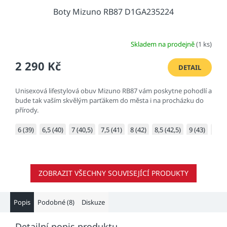
Boty Mizuno RB87 D1GA235224
Skladem na prodejně
(1 ks)
2 290 Kč
DETAIL
Unisexová lifestylová obuv Mizuno RB87 vám poskytne pohodlí a
bude tak vaším skvělým parťákem do města i na procházku do
přírody.
6 (39)
6,5 (40)
7 (40,5)
7,5 (41)
8 (42)
8,5 (42,5)
9 (43)
9,5 (
ZOBRAZIT VŠECHNY SOUVISEJÍCÍ PRODUKTY
Popis
Podobné (8)
Diskuze
Detailní popis produktu