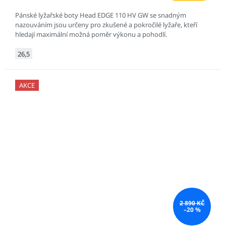
Pánské lyžařské boty Head EDGE 110 HV GW se snadným
nazouváním jsou určeny pro zkušené a pokročilé lyžaře, kteří
hledají maximální možná poměr výkonu a pohodlí.
26,5
AKCE
2 890 KČ
–20 %