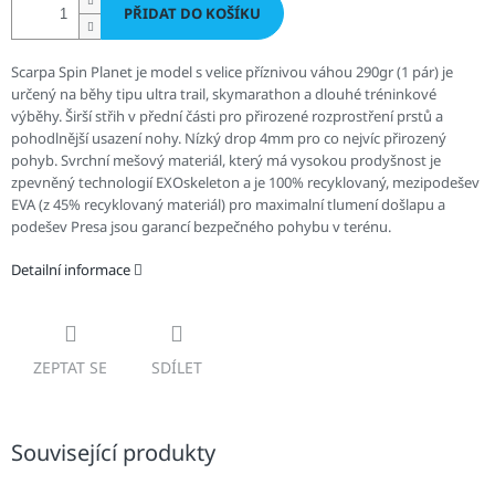
PŘIDAT DO KOŠÍKU
Scarpa Spin Planet je model s velice příznivou váhou 290gr (1 pár) je
určený na běhy tipu ultra trail, skymarathon a dlouhé tréninkové
výběhy. Širší střih v přední části pro přirozené rozprostření prstů a
pohodlnější usazení nohy. Nízký drop 4mm pro co nejvíc přirozený
pohyb. Svrchní mešový materiál, který má vysokou prodyšnost je
zpevněný technologií EXOskeleton a je 100% recyklovaný, mezipodešev
EVA (z 45% recyklovaný materiál) pro maximalní tlumení došlapu a
podešev Presa jsou garancí bezpečného pohybu v terénu.
Detailní informace
ZEPTAT SE
SDÍLET
Související produkty