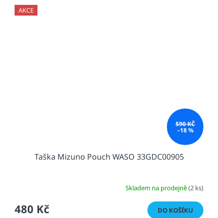
AKCE
590 KČ
–18 %
Taška Mizuno Pouch WASO 33GDC00905
Skladem na prodejně
(2 ks)
480 Kč
DO KOŠÍKU