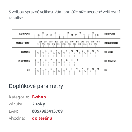
S volbou správné velikost Vám pomůže níže uvedené velikostní
tabulka:
Doplňkové parametry
Kategorie
:
E-shop
Záruka
:
2 roky
EAN
:
8057963413769
Vhodné
:
do terénu