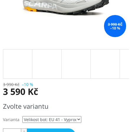
3 990 KČ
–10 %
3 990 Kč
–10 %
3 590 Kč
Měrná
Zvolte variantu
cena:
Varianta