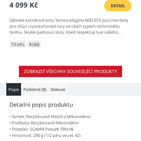
4 099 Kč
DETAIL
Dámské kotníkové boty Tecnica Magma MID GTX jsou navrženy
pro chůzi i vysokohorské túry ve všech typech technického
terénu. Skvěle padnoucí boty, které respektují tvar vašeho...
7,5 (41)
8 (42)
ZOBRAZIT VŠECHNY SOUVISEJÍCÍ PRODUKTY
Popis
Podobné (8)
Diskuze
Detailní popis produktu
• Svršek: Recyklované Mesch a Mikrovlákno
• Podšívka: Recyklované Mikrovlákno
• Podešev: SCARPA Presa® TRN-06
• Hmotnost: 290 g (1/2 páru ve vel. 42)