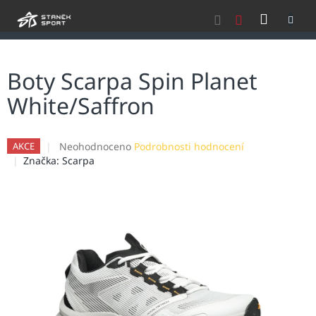
Přejít
NÁKU
na
obsah
KOŠÍK
Boty Scarpa Spin Planet
White/Saffron
Průměrné
Neohodnoceno
Podrobnosti hodnocení
AKCE
hodnocení
Značka:
Scarpa
produktu
je
0,0
z
5
hvězdiček.