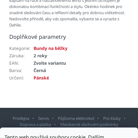
kapsám na ruce a nastavitelnému lemu s jedním úchopem je
dokonalou kombinací funkčnosti a stylu. Okénko hodinek pro
snadné sledování času a reflexní detaily pro dobrou viditelnost.
Nedovolte přírodě, aby vás zpomalila, vybavte se a vyrazte s
Dahlie.
Doplňkové parametry
Kategorie
:
Bundy na běžky
Záruka
:
2 roky
EAN
:
Zvolte variantu
Barva
:
Černá
Určení
:
Pánské
Prodejna
Servis
Půjčovna elektrokol
Pro kluby
Doprava a platba
Všeobecné obchodní podmínky
Tento web používá soubory cookie. Dalším
Z