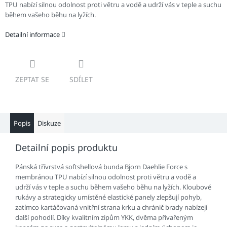
TPU nabízí silnou odolnost proti větru a vodě a udrží vás v teple a suchu
během vašeho běhu na lyžích.
Detailní informace
ZEPTAT SE
SDÍLET
Popis
Diskuze
Detailní popis produktu
Pánská třívrstvá softshellová bunda Bjorn Daehlie Force s
membránou TPU nabízí silnou odolnost proti větru a vodě a
udrží vás v teple a suchu během vašeho běhu na lyžích. Kloubové
rukávy a strategicky umístěné elastické panely zlepšují pohyb,
zatímco kartáčovaná vnitřní strana krku a chránič brady nabízejí
další pohodlí. Díky kvalitním zipům YKK, dvěma přivařeným