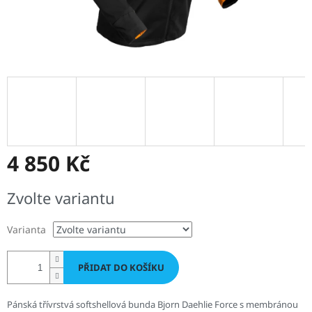
4 850 Kč
Měrná
Zvolte variantu
cena:
Varianta
PŘIDAT DO KOŠÍKU
Pánská třívrstvá softshellová bunda Bjorn Daehlie Force s membránou