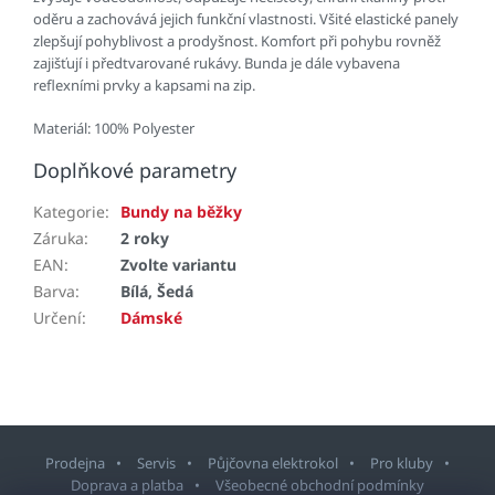
oděru a zachovává jejich funkční vlastnosti. Všité elastické panely
zlepšují pohyblivost a prodyšnost. Komfort při pohybu rovněž
zajišťují i předtvarované rukávy. Bunda je dále vybavena
reflexními prvky a kapsami na zip.
Materiál: 100% Polyester
Doplňkové parametry
Kategorie
:
Bundy na běžky
Záruka
:
2 roky
EAN
:
Zvolte variantu
Barva
:
Bílá, Šedá
Určení
:
Dámské
Prodejna
Servis
Půjčovna elektrokol
Pro kluby
Doprava a platba
Všeobecné obchodní podmínky