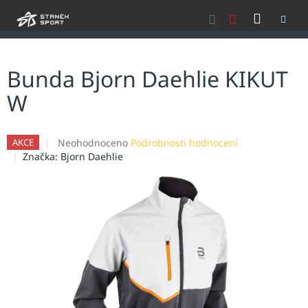
Přejít
NÁKU
na
obsah
KOŠÍK
Bunda Bjorn Daehlie KIKUT
W
Průměrné
Neohodnoceno
Podrobnosti hodnocení
AKCE
hodnocení
Značka:
Bjorn Daehlie
produktu
je
0,0
z
5
hvězdiček.