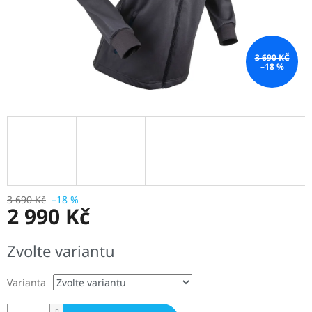
3 690 KČ
–18 %
3 690 Kč
–18 %
2 990 Kč
Měrná
Zvolte variantu
cena:
Varianta