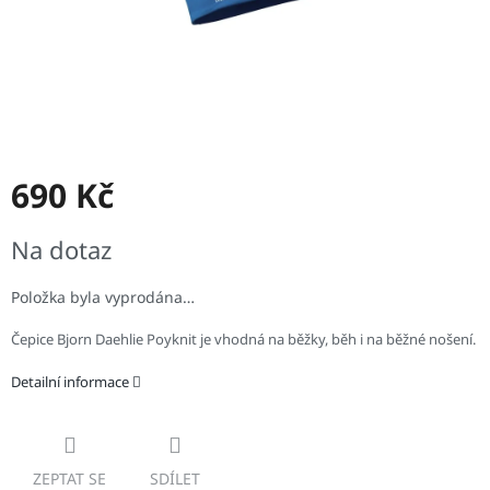
690 Kč
Měrná
Na dotaz
cena:
Položka byla vyprodána…
Čepice Bjorn Daehlie Poyknit je vhodná na běžky, běh i na běžné nošení.
Detailní informace
ZEPTAT SE
SDÍLET