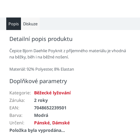
Popis
Diskuze
Detailní popis produktu
Čepice Bjorn Daehlie Poyknit z příjemného materiálu je vhodná
na běžky, běh i na běžné nošení.
Materiál:
92% Polyester, 8% Elastan
Doplňkové parametry
Kategorie
:
Běžecké lyžování
Záruka
:
2 roky
EAN
:
7048652239501
Barva
:
Modrá
Určení
:
Pánské
,
Dámské
Položka byla vyprodána…