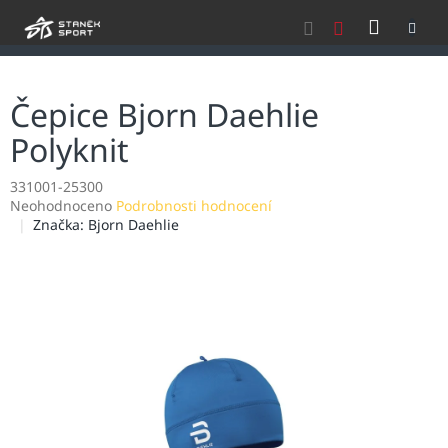
Přejít
NÁKU
na
obsah
KOŠÍK
Čepice Bjorn Daehlie
Polyknit
331001-25300
Průměrné
Neohodnoceno
Podrobnosti hodnocení
hodnocení
Značka:
Bjorn Daehlie
produktu
je
0,0
z
5
hvězdiček.