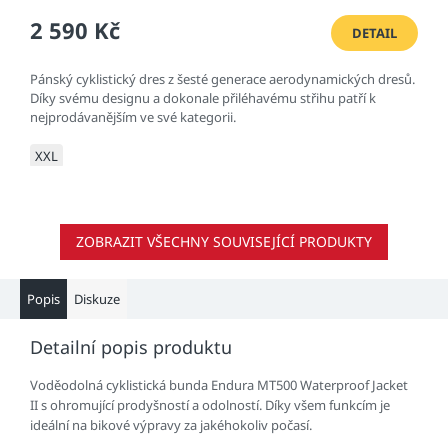
2 590 Kč
DETAIL
Pánský cyklistický dres z šesté generace aerodynamických dresů.
Díky svému designu a dokonale přiléhavému střihu patří k
nejprodávanějším ve své kategorii.
XXL
ZOBRAZIT VŠECHNY SOUVISEJÍCÍ PRODUKTY
Popis
Diskuze
Detailní popis produktu
Voděodolná cyklistická bunda Endura MT500 Waterproof Jacket
II s ohromující prodyšností a odolností. Díky všem funkcím je
ideální na bikové výpravy za jakéhokoliv počasí.