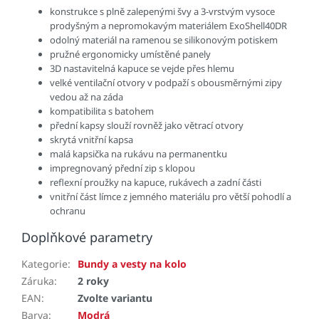
konstrukce s plně zalepenými švy a 3-vrstvým vysoce
prodyšným a nepromokavým materiálem ExoShell40DR
odolný materiál na ramenou se silikonovým potiskem
pružné ergonomicky umístěné panely
3D nastavitelná kapuce se vejde přes hlemu
velké ventilační otvory v podpaží s obousměrnými zipy
vedou až na záda
kompatibilita s batohem
přední kapsy slouží rovněž jako větrací otvory
skrytá vnitřní kapsa
malá kapsička na rukávu na permanentku
impregnovaný přední zip s klopou
reflexní proužky na kapuce, rukávech a zadní části
vnitřní část límce z jemného materiálu pro větší pohodlí a
ochranu
Doplňkové parametry
Kategorie
:
Bundy a vesty na kolo
Záruka
:
2 roky
EAN
:
Zvolte variantu
Barva
:
Modrá