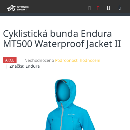
Přejít
NÁKU
na
obsah
KOŠÍK
Cyklistická bunda Endura
MT500 Waterproof Jacket II
Průměrné
Neohodnoceno
Podrobnosti hodnocení
AKCE
hodnocení
Značka:
Endura
produktu
je
0,0
z
5
hvězdiček.