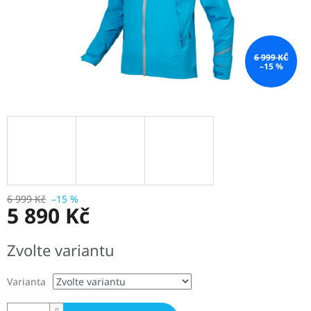
6 999 KČ
–15 %
6 999 Kč
–15 %
5 890 Kč
Měrná
Zvolte variantu
cena:
Varianta