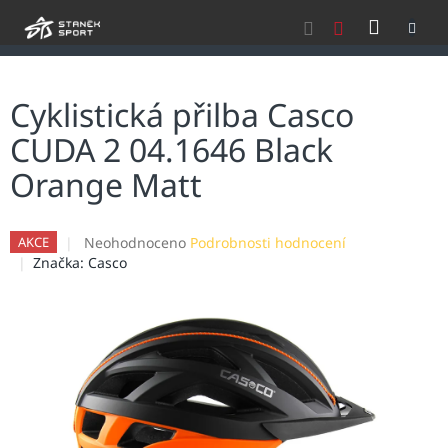
Přejít
NÁKU
na
obsah
KOŠÍK
Cyklistická přilba Casco
CUDA 2 04.1646 Black
Orange Matt
Průměrné
Neohodnoceno
Podrobnosti hodnocení
AKCE
hodnocení
Značka:
Casco
produktu
je
0,0
z
5
hvězdiček.