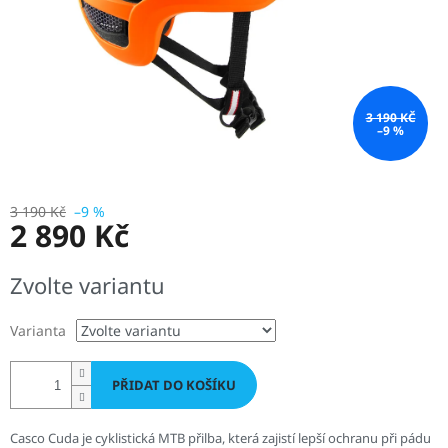
3 190 KČ
–9 %
3 190 Kč
–9 %
2 890 Kč
Měrná
Zvolte variantu
cena:
Varianta
PŘIDAT DO KOŠÍKU
Casco Cuda je cyklistická MTB přilba, která zajistí lepší ochranu při pádu