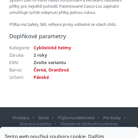
Systém Disc-fit-Vario nabízí horizontální a vertikální nastavení
přilby pro největší pohodlí. Patentované Casco-Loc zapínání
umožňuje rychlé odepnutí přilby jednou rukou.
Přilba má Safety 360, reflexní prvky viditelné ze všech úhlů.
Doplňkové parametry
Kategorie
:
Cyklistické helmy
Záruka
:
2 roky
EAN
:
Zvolte variantu
Barva
:
Černá
,
Oranžová
Určení
:
Pánské
Prodejna
Servis
Půjčovna elektrokol
Pro kluby
Doprava a platba
Všeobecné obchodní podmínky
Tento web používá soubory cookie. Dalším
Z