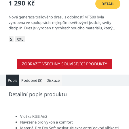
1 290 Kč
DETAIL
Nová generace trailového dresu s odolností MT500 byla
vyrobena ve spolupráci s nejlepšími světovými jezdci gravity
disciplín. Dres je vyroben z rychleschnoucího materiálu, který...
S
XXL
ZOBRAZIT VŠECHNY SOUVISEJÍCÍ PRODUKTY
Popis
Podobné (8)
Diskuze
Detailní popis produktu
Vložka KISS Air2
Navržené pro výkon a komfort
Materiál Pro Dry Soft poskytuje excelentní odvod vlhkosti