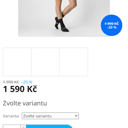
1 990 KČ
–20 %
1 990 Kč
–20 %
1 590 Kč
Měrná
Zvolte variantu
cena:
Varianta