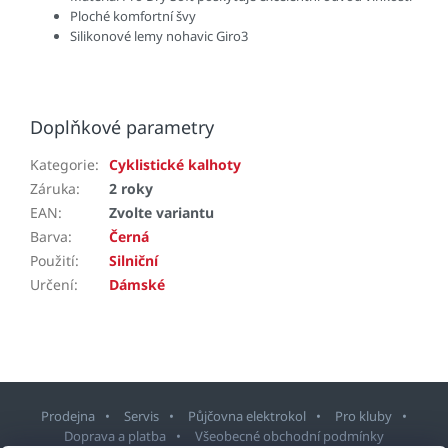
Ploché komfortní švy
Silikonové lemy nohavic Giro3
Doplňkové parametry
Kategorie
:
Cyklistické kalhoty
Záruka
:
2 roky
EAN
:
Zvolte variantu
Barva
:
Černá
Použití
:
Silniční
Určení
:
Dámské
Prodejna
Servis
Půjčovna elektrokol
Pro kluby
Doprava a platba
Všeobecné obchodní podmínky