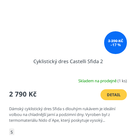
3 390 KČ
–17 %
Cyklistický dres Castelli Sfida 2
Skladem na prodejně
(1 ks)
2 790 Kč
DETAIL
Dámský cyklistický dres Sfida s dlouhým rukávem je ideální
volbou na chladnější jarní a podzimní dny. Vyroben byl z
termomateriálu Nido d´Ape, který poskytuje vysoký...
S