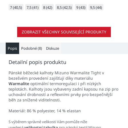
7 (40,5)
7,5 (41)
8 (42)
8,5 (42,5)
9 (43)
9,5 (44)
ZOBRAZIT VŠECHNY SOUVISEJÍCÍ PRODUKTY
Popis
Podobné (8)
Diskuze
Detailní popis produktu
Pánské běžecké kalhoty Mizuno Warmalite Tight v
bezešvém provedení zajišťují díky materiálu
Warmalite
optimální termoregulaci i při nízkých
teplotách. Kalhoty jsou vybaveny zadní kapsou na zip pro
uchování drobností a reflexními prvky pro bezpečnější
běh za snížené viditelnosti.
Materiál
: 86 % polyester, 14 % elastan
S výběrem správné velikosti Vám pomůže níže
uvedená
velikostní tabulka
pro pánský textil Mizuno.