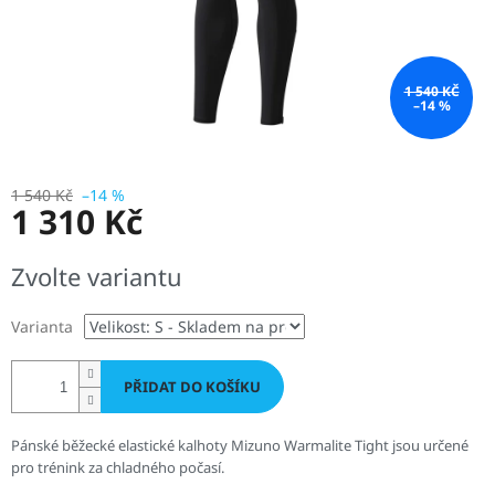
1 540 KČ
–14 %
1 540 Kč
–14 %
1 310 Kč
Měrná
Zvolte variantu
cena:
Varianta
PŘIDAT DO KOŠÍKU
Pánské běžecké elastické kalhoty Mizuno Warmalite Tight jsou určené
pro trénink za chladného počasí.