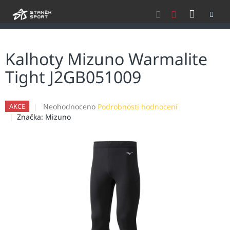
Přejít
NÁKU
na
obsah
KOŠÍK
Kalhoty Mizuno Warmalite
Tight J2GB051009
Průměrné
Neohodnoceno
Podrobnosti hodnocení
AKCE
hodnocení
Značka:
Mizuno
produktu
je
0,0
z
5
hvězdiček.