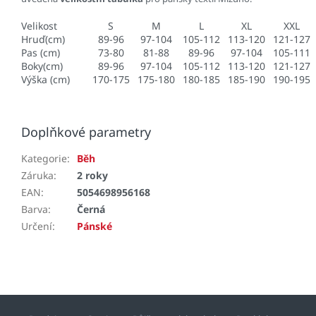
Velikost
S
M
L
XL
XXL
Hruď(cm)
89-96
97-104
105-112
113-120
121-127
Pas (cm)
73-80
81-88
89-96
97-104
105-111
Boky(cm)
89-96
97-104
105-112
113-120
121-127
Výška (cm)
170-175
175-180
180-185
185-190
190-195
Doplňkové parametry
Kategorie
:
Běh
Záruka
:
2 roky
EAN
:
5054698956168
Barva
:
Černá
Určení
:
Pánské