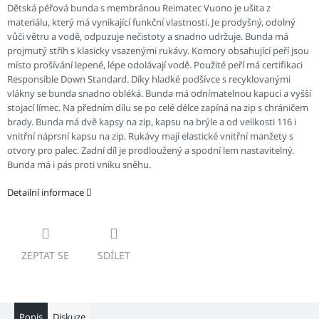
Dětská péřová bunda s membránou Reimatec Vuono je ušita z
materiálu, který má vynikající funkční vlastnosti. Je prodyšný, odolný
vůči větru a vodě, odpuzuje nečistoty a snadno udržuje. Bunda má
projmutý střih s klasicky vsazenými rukávy. Komory obsahující peří jsou
místo prošívání lepené, lépe odolávají vodě. Použité peří má certifikaci
Responsible Down Standard. Díky hladké podšívce s recyklovanými
vlákny se bunda snadno obléká. Bunda má odnímatelnou kapuci a vyšší
stojací límec. Na předním dílu se po celé délce zapíná na zip s chráničem
brady. Bunda má dvě kapsy na zip, kapsu na brýle a od velikosti 116 i
vnitřní náprsní kapsu na zip. Rukávy mají elastické vnitřní manžety s
otvory pro palec. Zadní díl je prodloužený a spodní lem nastavitelný.
Bunda má i pás proti vniku sněhu.
Detailní informace
ZEPTAT SE
SDÍLET
Popis
Diskuze