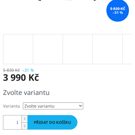
5 830 KČ
–31 %
5 830 Kč
–31 %
3 990 Kč
Měrná
Zvolte variantu
cena:
Varianta
PŘIDAT DO KOŠÍKU