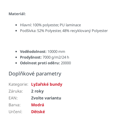
Materiál:
Hlavní: 100% polyester, PU laminace
Podšívka: 52% Polyester, 48% recyklovaný Polyester
Voděodolnost:
10000 mm
Prodyšnost:
7000 g/m2/24 h
Odolnost proti oděru:
20000
Doplňkové parametry
Kategorie
:
Lyžařské bundy
Záruka
:
2 roky
EAN
:
Zvolte variantu
Barva
:
Modrá
Určení
:
Dětské