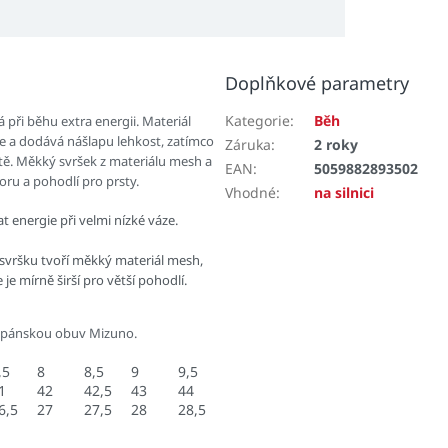
Doplňkové parametry
Kategorie
:
Běh
 při běhu extra energii. Materiál
e a dodává nášlapu lehkost, zatímco
Záruka
:
2 roky
litě. Měkký svršek z materiálu mesh a
EAN
:
5059882893502
toru a pohodlí pro prsty.
Vhodné
:
na silnici
 energie při velmi nízké váze.
 svršku tvoří měkký materiál mesh,
e mírně širší pro větší pohodlí.
 pánskou obuv Mizuno.
,5
8
8,5
9
9,5
1
42
42,5
43
44
6,5
27
27,5
28
28,5