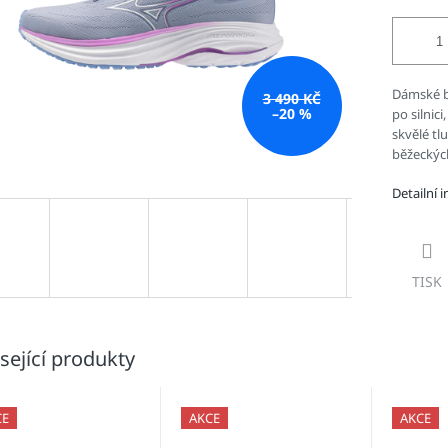
Dámské b
3 490 KČ
–20 %
po silnic
skvělé tl
běžeckýc
Detailní 
TISK
sející produkty
CE
AKCE
AKCE