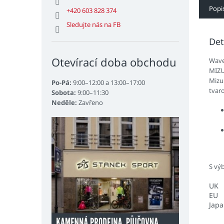
Popi
+420 603 828 374
Sledujte nás na FB
Det
Otevírací doba obchodu
Wave 
MIZU
Mizun
Po-Pá:
9:00–12:00 a 13:00–17:00
tvaro
Sobota:
9:00–11:30
Neděle:
Zavřeno
S vý
UK
EU
Jap