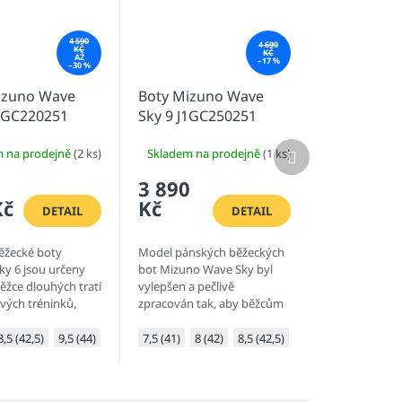
4 590
4 690
KČ
KČ
AŽ
–17 %
–30 %
izuno Wave
Boty Mizuno Wave
J1GC220251
Sky 9 J1GC250251
Další
m na prodejně
(2 ks)
Skladem na prodejně
(1 ks)
produkt
3 890
Kč
Kč
DETAIL
DETAIL
ěžecké boty
Model pánských běžeckých
ky 6 jsou určeny
bot Mizuno Wave Sky byl
ěžce dlouhých tratí
vylepšen a pečlivě
vých tréninků,
zpracován tak, aby běžcům
jí vynikající tlumení
dopřál při běhu pocit jakoby
pocit lehkosti a
se vznášeli. Horní část
8,5 (42,5)
9,5 (44)
10 (44,5)
7,5 (41)
8 (42)
8,5 (42,5)
9 (43)
9,5 (44)
1
.
mezipodešve v nové verzi...