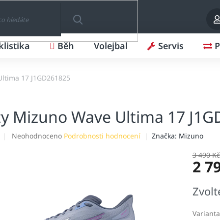
klistika
Běh
Volejbal
Servis
P
HLEDAT
Ultima 17 J1GD261825
y Mizuno Wave Ultima 17 J1
Průměrné
Neohodnoceno
Podrobnosti hodnocení
Značka:
Mizuno
hodnocení
produktu
3 490 Kč
2 7
je
0,0
z
Měrná
Zvolt
5
cena:
hvězdiček.
Varianta