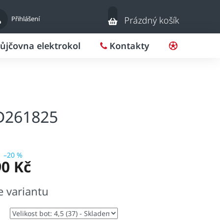
Nákupní
Přihlášení
Prázdný košík
košík
ůjčovna elektrokol
Kontakty
Pro klub
GD261825
–20 %
90 Kč
e variantu