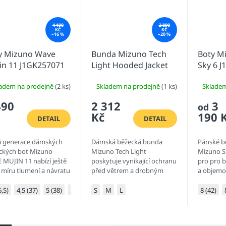
4 190
2 890
KČ
KČ
–16 %
–20 %
y Mizuno Wave
Bunda Mizuno Tech
Boty M
in 11 J1GK257071
Light Hooded Jacket
Sky 6 
J2GED20065
ladem na prodejně
(2 ks)
Skladem na prodejně
(1 ks)
Sklade
490
2 312
3
od
Kč
190 
DETAIL
DETAIL
 generace dámských
Dámská běžecká bunda
Pánské b
ckých bot Mizuno
Mizuno Tech Light
Mizuno S
 MUJIN 11 nabízí ještě
poskytuje vynikající ochranu
pro pro b
í míru tlumení a návratu
před větrem a drobným
a objemo
gie, díky novému
deštěm. Vyrobena z
kteří chtě
riálu MIZUNO ENERZY
prodyšného materiálu,
nárazů a 
6,5)
4,5 (37)
5 (38)
5,5 (38,5)
S
6 (39)
M
L
6,5 (40)
7 (40,5)
8 (42)
 horní části
zaručuje pohodlí během
pružnosti
podešve....
tréninku. Integrovaná...