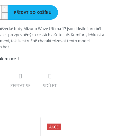
PŘIDAT DO KOŠÍKU
ěžecké boty Mizuno Wave Ultima 17 jsou ideální pro běh
i, ale i po zpevněných cestách a šotolině. Komfort, lehkost a
umení, tak lze stručně charakterizovat tento model
h bot.
informace
ZEPTAT SE
SDÍLET
AKCE