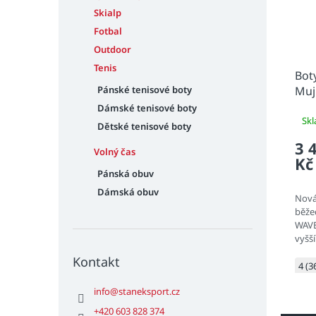
Skialp
Fotbal
Outdoor
Tenis
Bot
Pánské tenisové boty
Muj
Dámské tenisové boty
Sk
Dětské tenisové boty
3 
Volný čas
Kč
Pánská obuv
Dámská obuv
Nová
běže
WAVE
vyšš
ener
Kontakt
mate
4 (3
NXT v
info
@
staneksport.cz
mezi
+420 603 828 374