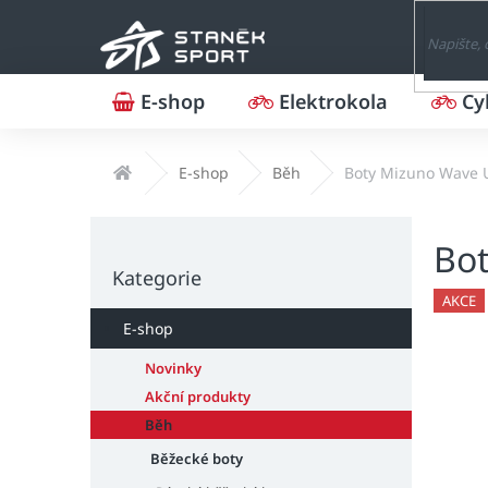
Přejít
na
obsah
E-shop
Elektrokola
Cy
Domů
E-shop
Běh
Boty Mizuno Wave 
P
Bot
o
Přeskočit
s
Kategorie
kategorie
t
AKCE
r
E-shop
a
n
Novinky
n
Akční produkty
í
Běh
p
Běžecké boty
a