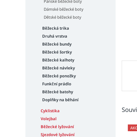
n
Pánské běžecké boty
e
Dámské běžecké boty
l
Dětské běžecké boty
Běžecká trika
Druhá vrstva
Běžecké bundy
Běžecké šortky
Běžecké kalhoty
Běžecké návleky
Běžecké ponožky
Funkční prádlo
Běžecké batohy
Doplňky na běhání
Souvi
Cyklistika
Volejbal
Běžecké lyžování
AK
Sjezdové lyžování