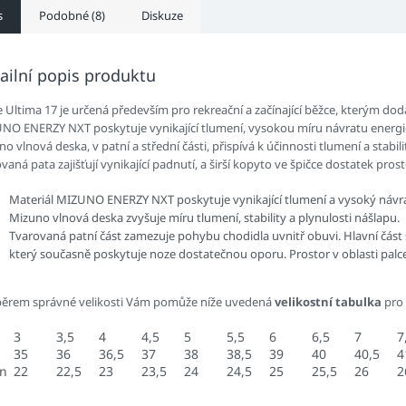
s
Podobné (8)
Diskuze
ailní popis produktu
Ultima 17 je určená především pro rekreační a začínající běžce, kterým dodá
NO ENERZY NXT poskytuje vynikající tlumení, vysokou míru návratu energi
o vlnová deska, v patní a střední části, přispívá k účinnosti tlumení a stabi
vaná pata zajišťují vynikající padnutí, a širší kopyto ve špičce dostatek pros
Materiál MIZUNO ENERZY NXT poskytuje vynikající tlumení a vysoký návrat
Mizuno vlnová deska zvyšuje míru tlumení, stability a plynulosti nášlapu.
Tvarovaná patní část zamezuje pohybu chodidla uvnitř obuvi. Hlavní část
který současně poskytuje noze dostatečnou oporu. Prostor v oblasti palce j
běrem správné velikosti Vám pomůže níže uvedená
velikostní tabulka
pro
3
3,5
4
4,5
5
5,5
6
6,5
7
7
35
36
36,5
37
38
38,5
39
40
40,5
4
an
22
22,5
23
23,5
24
24,5
25
25,5
26
2