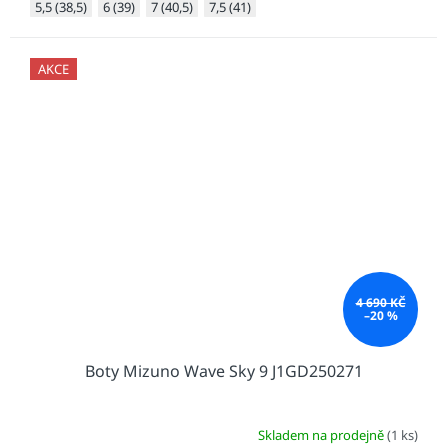
5,5 (38,5)
6 (39)
7 (40,5)
7,5 (41)
AKCE
4 690 KČ
–20 %
Boty Mizuno Wave Sky 9 J1GD250271
Skladem na prodejně
(1 ks)