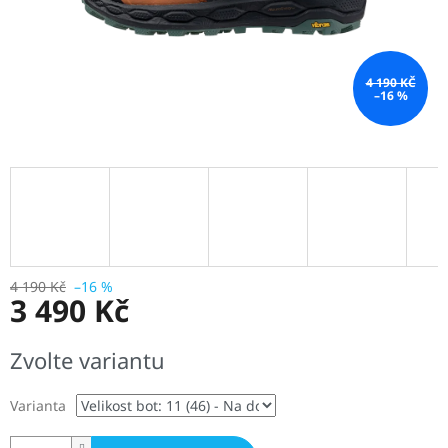
4 190 KČ
–16 %
4 190 Kč
–16 %
3 490 Kč
Měrná
Zvolte variantu
cena:
Varianta