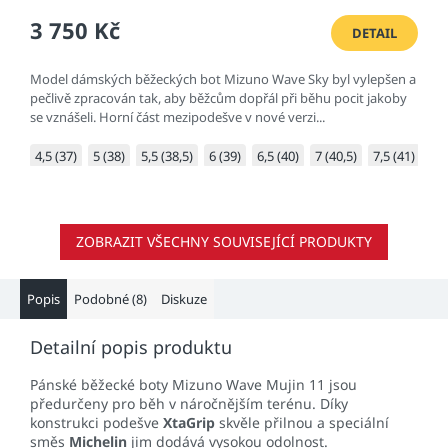
3 750 Kč
DETAIL
Model dámských běžeckých bot Mizuno Wave Sky byl vylepšen a
pečlivě zpracován tak, aby běžcům dopřál při běhu pocit jakoby
se vznášeli. Horní část mezipodešve v nové verzi...
4,5 (37)
5 (38)
5,5 (38,5)
6 (39)
6,5 (40)
7 (40,5)
7,5 (41)
8 (
ZOBRAZIT VŠECHNY SOUVISEJÍCÍ PRODUKTY
Popis
Podobné (8)
Diskuze
Detailní popis produktu
Pánské běžecké boty Mizuno Wave Mujin 11 jsou
předurčeny pro běh v náročnějším terénu. Díky
konstrukci podešve
XtaGrip
skvěle přilnou a speciální
směs
Michelin
jim dodává vysokou odolnost.