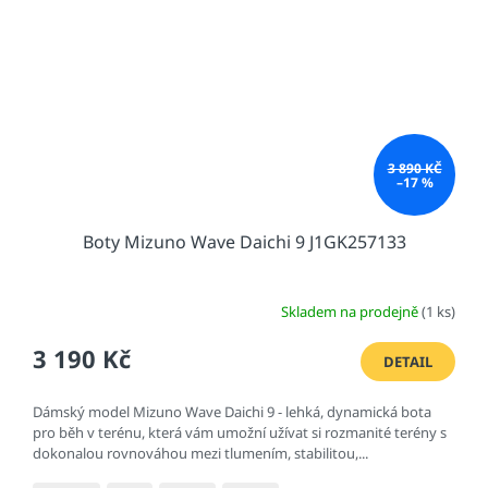
3 890 KČ
–17 %
Boty Mizuno Wave Daichi 9 J1GK257133
Skladem na prodejně
(1 ks)
3 190 Kč
DETAIL
Dámský model Mizuno Wave Daichi 9 - lehká, dynamická bota
pro běh v terénu, která vám umožní užívat si rozmanité terény s
dokonalou rovnováhou mezi tlumením, stabilitou,...