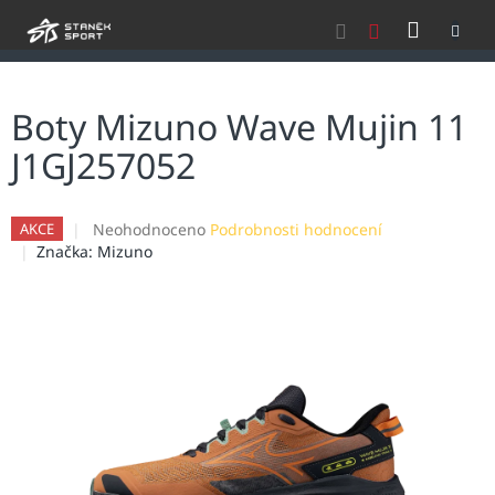
Přejít
NÁKU
na
obsah
KOŠÍK
Boty Mizuno Wave Mujin 11
J1GJ257052
Průměrné
Neohodnoceno
Podrobnosti hodnocení
AKCE
hodnocení
Značka:
Mizuno
produktu
je
0,0
z
5
hvězdiček.