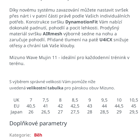
Díky novému systému zavazování můžete nastavit svršek
přes nárt i v patní části právě podle Vašich individuálních
potřeb. Konstrukce svršku
DynamotionFit
Vám nabízí
dokonalé padnutí, pohodlí a pocit lehkosti. Prodyšný
materiál svršku
AIRmesh
výborně sedne na nohu a
zaručuje pohodlí. Přidané tlumení na patě
U4iCX
snižuje
otřesy a chrání tak Vaše klouby.
Mizuno Wave Mujin 11 - ideální pro každodenní trénink v
terénu.
S výběrem správné velikosti Vám pomůže níže
uvedená
velikostní tabulka
pro pánskou obuv Mizuno.
UK
7
7,5
8
8,5
9
9,5
10
10,5
EU
40,5
41
42
42,5
43
44
44,5
45
Japan
26
26,5
27
27,5
28
28,5
29
29,5
Doplňkové parametry
Kategorie
:
Běh