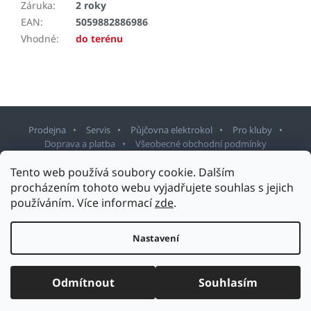
Záruka
:
2 roky
EAN
:
5059882886986
Vhodné
:
do terénu
Prodejna
Servis
Půjčovna elektrokol
Pro kluby
Doprava a platba
Všeobecné obchodní podmínky
Tento web používá soubory cookie. Dalším
Z
procházením tohoto webu vyjadřujete souhlas s jejich
á
používáním. Více informací
zde
.
p
Copyright 2026
Sport Staněk Turnov
. Všechna práva vyhrazena.
a
Upravit nastavení cookies
t
Nastavení
Design šablony vytvořil
Shoptetak.cz
&
Tomáš Hlad
.
í
Vytvořil Shoptet
Odmítnout
Souhlasím