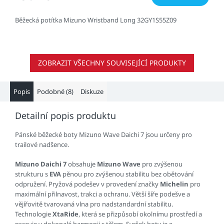
Běžecká potítka Mizuno Wristband Long 32GY1S55Z09
ZOBRAZIT VŠECHNY SOUVISEJÍCÍ PRODUKTY
Popis
Podobné (8)
Diskuze
Detailní popis produktu
Pánské běžecké boty Mizuno Wave Daichi 7 jsou určeny pro
trailové nadšence.
Mizuno Daichi 7
obsahuje
Mizuno Wave
pro zvýšenou
strukturu s
EVA
pěnou pro zvýšenou stabilitu bez obětování
odpružení. Pryžová podešev v provedení značky
Michelin
pro
maximální přilnavost, trakci a ochranu. Větší šíře podešve a
vějířovitě tvarovaná vlna pro nadstandardní stabilitu.
Technologie
XtaRide
, která se přizpůsobí okolnímu prostředí a