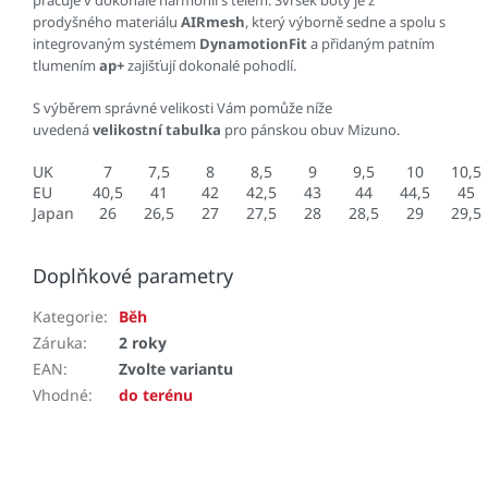
pracuje v dokonalé harmonii s tělem. Svršek boty je z
prodyšného materiálu
AIRmesh
, který výborně sedne a spolu s
integrovaným systémem
DynamotionFit
a přidaným patním
tlumením
ap+
zajišťují dokonalé pohodlí.
S výběrem správné velikosti Vám pomůže níže
uvedená
velikostní tabulka
pro pánskou obuv Mizuno.
UK
7
7,5
8
8,5
9
9,5
10
10,5
EU
40,5
41
42
42,5
43
44
44,5
45
Japan
26
26,5
27
27,5
28
28,5
29
29,5
Doplňkové parametry
Kategorie
:
Běh
Záruka
:
2 roky
EAN
:
Zvolte variantu
Vhodné
:
do terénu