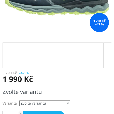
3 790 KČ
–47 %
3 790 Kč
–47 %
1 990 Kč
Měrná
Zvolte variantu
cena:
Varianta