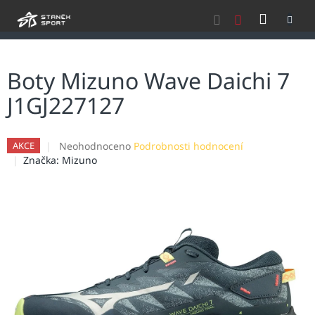
Přejít
NÁKU
na
obsah
KOŠÍK
Boty Mizuno Wave Daichi 7
J1GJ227127
Průměrné
Neohodnoceno
Podrobnosti hodnocení
AKCE
hodnocení
Značka:
Mizuno
produktu
je
0,0
z
5
hvězdiček.