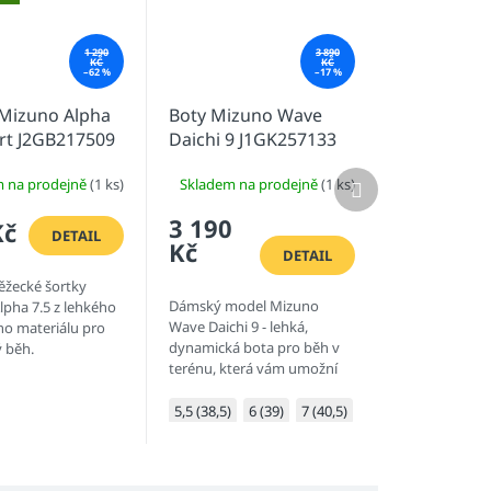
1 290
3 890
KČ
KČ
–62 %
–17 %
 Mizuno Alpha
Boty Mizuno Wave
rt J2GB217509
Daichi 9 J1GK257133
Další
m na prodejně
(1 ks)
Skladem na prodejně
(1 ks)
produkt
3 190
Kč
DETAIL
Kč
DETAIL
ěžecké šortky
Dámský model Mizuno
pha 7.5 z lehkého
Wave Daichi 9 - lehká,
ho materiálu pro
dynamická bota pro běh v
 běh.
terénu, která vám umožní
užívat si rozmanité terény s
dokonalou rovnováhou
)
9,5 (44)
10 (44,5)
10,5 (45)
5,5 (38,5)
11 (46)
6 (39)
11,5 (46,5)
7 (40,5)
7,5 (41)
mezi tlumením, stabilitou,...