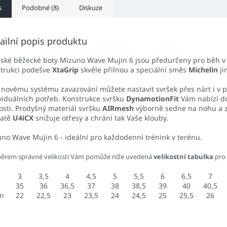
s
Podobné (8)
Diskuze
ailní popis produktu
ké běžecké boty Mizuno Wave Mujin 6 jsou předurčeny pro běh v 
trukci podešve
XtaGrip
skvěle přilnou a speciální směs
Michelin
ji
 novému systému zavazování můžete nastavit svršek přes nárt i v p
viduálních potřeb. Konstrukce svršku
DynamotionFit
Vám nabízí do
osti. Prodyšný materiál svršku
AIRmesh
výborně sedne na nohu a z
patě
U4iCX
snižuje otřesy a chrání tak Vaše klouby.
no Wave Mujin 6 - ideální pro každodenní trénink v terénu.
běrem správné velikosti Vám pomůže níže uvedená
velikostní tabulka
pro
3
3,5
4
4,5
5
5,5
6
6,5
7
35
36
36,5
37
38
38,5
39
40
40,5
an
22
22,5
23
23,5
24
24,5
25
25,5
26