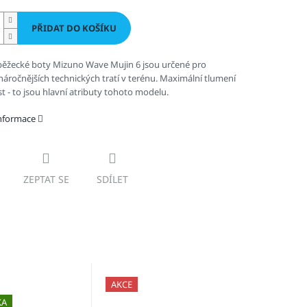
PŘIDAT DO KOŠÍKU
ěžecké boty Mizuno Wave Mujin 6 jsou určené pro
áročnějších technických tratí v terénu. Maximální tlumení
t - to jsou hlavní atributy tohoto modelu.
informace
ZEPTAT SE
SDÍLET
AKCE
KA