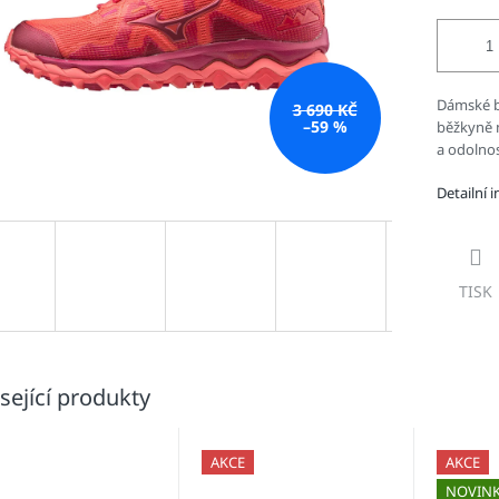
Dámské b
3 690 KČ
–59 %
běžkyně n
a odolnos
Detailní 
TISK
sející produkty
AKCE
AKCE
NOVIN