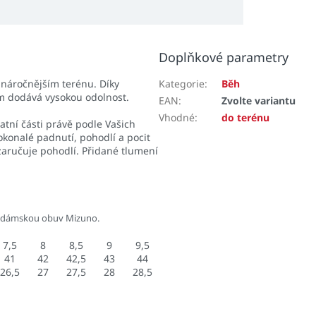
Doplňkové parametry
náročnějším terénu. Díky
Kategorie
:
Běh
m dodává vysokou odolnost.
EAN
:
Zvolte variantu
Vhodné
:
do terénu
atní části právě podle Vašich
konalé padnutí, pohodlí a pocit
aručuje pohodlí. Přidané tlumení
 dámskou obuv Mizuno.
7,5
8
8,5
9
9,5
41
42
42,5
43
44
26,5
27
27,5
28
28,5