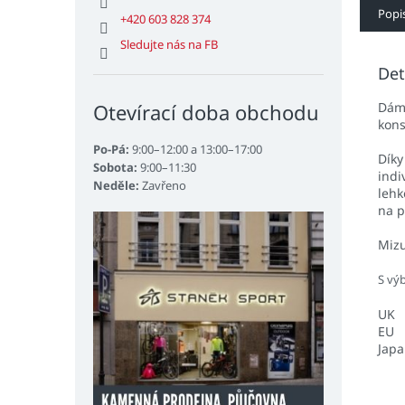
Popi
+420 603 828 374
Sledujte nás na FB
Det
Dáms
Otevírací doba obchodu
kons
Po-Pá:
9:00–12:00 a 13:00–17:00
Díky
Sobota:
9:00–11:30
indi
Neděle:
Zavřeno
lehk
na 
Mizu
S vý
UK
EU
Jap