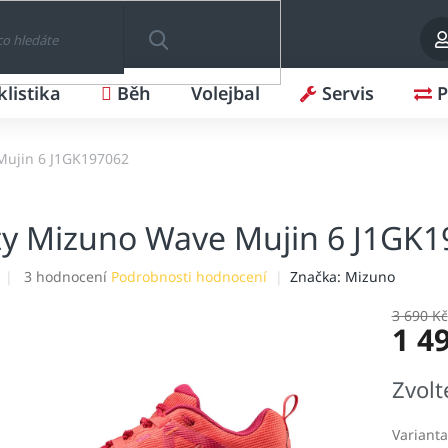
klistika
Běh
Volejbal
Servis
P
HLEDAT
Mujin 6 J1GK197062
y Mizuno Wave Mujin 6 J1GK1
Průměrné
3 hodnocení
Podrobnosti hodnocení
Značka:
Mizuno
hodnocení
produktu
3 690 Kč
1 4
je
2,0
z
Měrná
Zvolt
5
cena:
hvězdiček.
Varianta