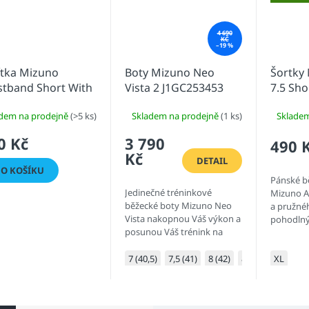
4 690
KČ
–19 %
ítka Mizuno
Boty Mizuno Neo
Šortky
stband Short With
Vista 2 J1GC253453
7.5 Sho
e 32GYC220Z43
dem na prodejně
(>5 ks)
Skladem na prodejně
(1 ks)
Sklade
0 Kč
3 790
490 
Kč
DETAIL
O KOŠÍKU
Pánské b
Jedinečné tréninkové
Mizuno Al
běžecké boty Mizuno Neo
a pružné
Vista nakopnou Váš výkon a
pohodlný
posunou Váš trénink na
novou úroveň. Technology
Smooth Speed Assist,
7 (40,5)
7,5 (41)
8 (42)
8,5 (42,5)
XL
9 (43
navržená pro závodní
obuv,...