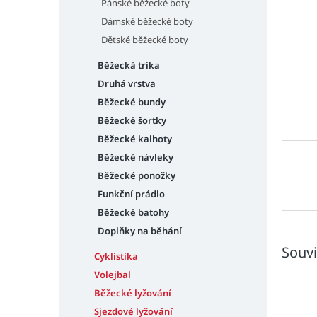
n
Pánské běžecké boty
e
Dámské běžecké boty
l
Dětské běžecké boty
Běžecká trika
Druhá vrstva
Běžecké bundy
Běžecké šortky
Běžecké kalhoty
Běžecké návleky
Běžecké ponožky
Funkční prádlo
Běžecké batohy
Doplňky na běhání
Souvi
Cyklistika
Volejbal
Běžecké lyžování
Sjezdové lyžování