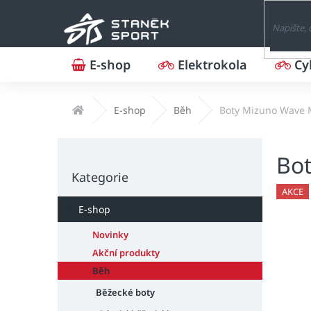
Přejít
na
obsah
E-shop
Elektrokola
Cy
Domů
E-shop
Běh
Boty Mizuno Wave 
P
Bot
o
Přeskočit
s
Kategorie
kategorie
t
AKCE
r
E-shop
a
n
Novinky
n
Akční produkty
í
Běh
p
Běžecké boty
a