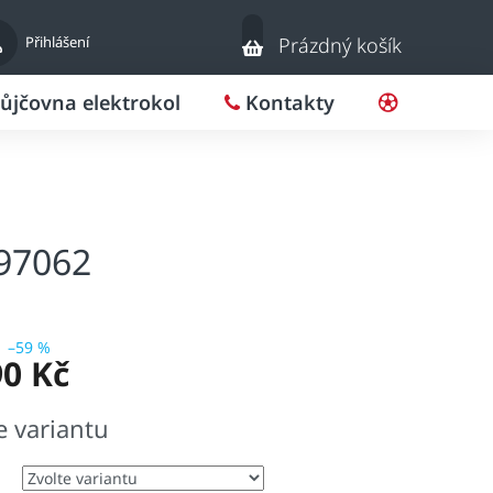
Nákupní
Přihlášení
Prázdný košík
košík
ůjčovna elektrokol
Kontakty
Pro klub
97062
–59 %
90 Kč
e variantu