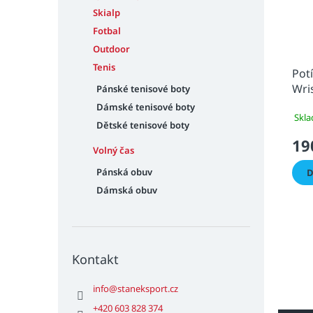
Skialp
Fotbal
Outdoor
Tenis
Pot
Wri
Pánské tenisové boty
Lin
Dámské tenisové boty
Skla
Dětské tenisové boty
19
Volný čas
Pánská obuv
D
Dámská obuv
Kontakt
info
@
staneksport.cz
+420 603 828 374